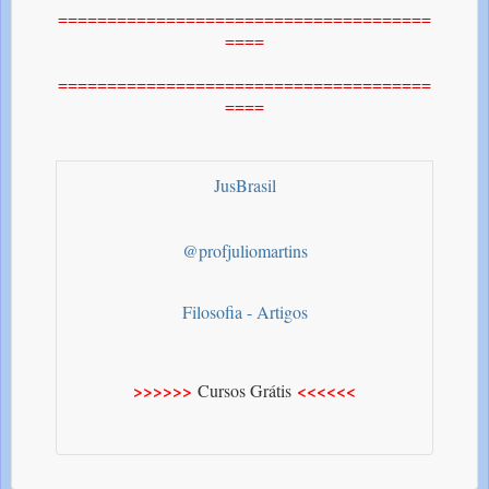
======================================
====
======================================
====
JusBrasil
@profjuliomartins
Filosofia - Artigos
>>>>>>
<<<<<<
Cursos Grátis