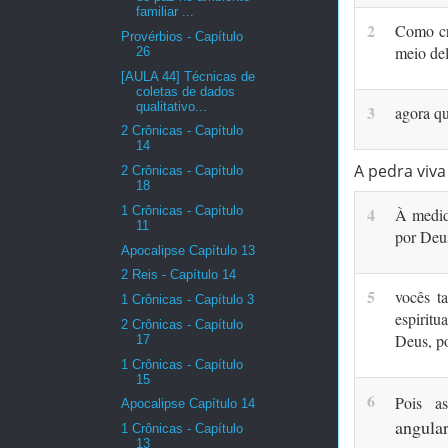
familiar ...
2
Como cri
Provérbios - Capítulo
meio del
26
[AULA 44] Técnicas de
coletas de dados
qualitativo...
3
agora q
2 Crônicas - Capítulo
14
A pedra viv
2 Crônicas - Capítulo
18
1 Crônicas - Capítulo
4
À medida
11
por Deus
Apocalipse Capítulo 13
2 Reis - Capítulo 14
5
vocês t
1 Crônicas - Capítulo 3
espiritu
2 Crônicas - Capítulo
Deus, po
17
1 Crônicas - Capítulo
15
6
Pois a
Apocalipse Capítulo 14
angul
1 Crônicas - Capítulo
13