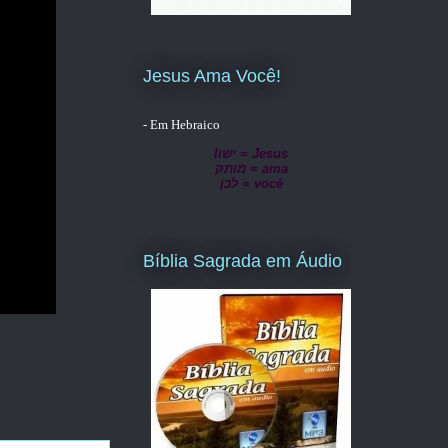
Jesus Ama Você!
- Em Hebraico
lישו = Jesus
מותק = ama
לכן = você
Bíblia Sagrada em Áudio