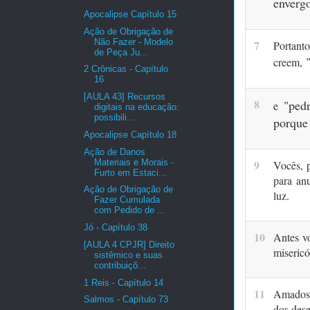
enverg
Apocalipse Capítulo 15
Ação de Obrigação de
Não Fazer - Modelo
7
Portant
de Peça Ju...
creem,
2 Crônicas - Capítulo
16
[AULA 43] Recursos
8
"ped
e
digitais na educação:
possibili...
porque
Apocalipse Capítulo 18
Ação de Danos
Materiais e Morais -
9
Vocês, p
Furto em Estaci...
para an
Ação de Obrigação de
luz.
Fazer Cumulada
com Pedido de ...
Jó - Capítulo 38
10
Antes v
[AULA 4 CPJR] Direito
misericó
sistêmico e suas
contribuiçõ...
1 Reis - Capítulo 14
11
Amados,
Salmos - Capítulo 73
dos dese