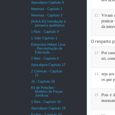
Apocalipse Capítulo 9
Neemias - Capítulo 1
12
Vivam e
Neemias - Capítulo 3
praticar
[AULA 41] Introdução à
pesquisa qualitativa
da inter
1 Reis - Capítulo 9
1 João Capítulo 1
O respeito p
Entrevista Hebert Lima
- Reconstrução da
13
Por caus
Educação ...
rei, com
2 Reis - Capítulo 6
Apocalipse Capítulo 17
2 Crônicas - Capítulo
14
seja aos
21
os que 
Jó - Capítulo 19
Kit de Petições -
Modelos de Peças
15
Pois é 
Jurídicas
insensat
1 Reis - Capítulo 10
Apocalipse Capítulo 19
Esdras - Capítulo 10