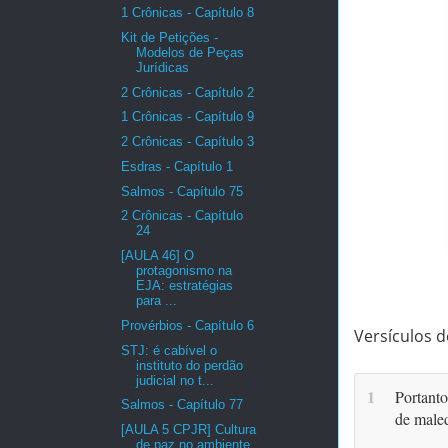
1 Crônicas - Capítulo 8
Kit de Petições -
Modelos de Peças
Jurídicas
2 Crônicas - Capítulo 2
1 Crônicas - Capítulo 9
2 Crônicas - Capítulo 3
Esdras - Capítulo 1
Salmos - Capítulo 75
2 Crônicas - Capítulo
24
[AULA 46] O
protagonismo na
EJA: estratégias
para ...
Provérbios - Capítulo 6
Versículos d
STJ: é cabível o
instituto do perdão
judicial no t...
1
Portanto
Salmos - Capítulo 77
de maled
[AULA 5 CPJR] Cultura
de paz no ambiente