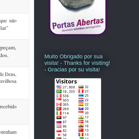
 que não
lar"
opeçam,
dos.
Muito Obrigado por sua
visita! - Thanks for visiting!
- Gracias por su visita!
 de Deus,
avilhosa
recebido
bstenham