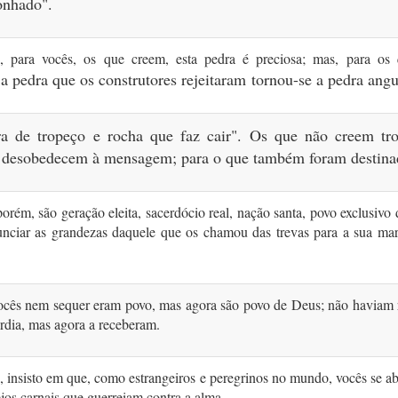
onhado".
o, para vocês, os que creem, esta pedra é preciosa; mas, para os
"a pedra que os construtores rejeitaram
tornou-se a pedra angu
ra de tropeço
e rocha que faz cair".
Os que não creem tr
 desobedecem à mensagem; para o que também foram destina
orém, são geração eleita, sacerdócio real, nação santa, povo exclusivo
unciar as grandezas daquele que os chamou das trevas para a sua mar
ocês nem sequer eram povo, mas agora são povo de Deus; não haviam 
rdia, mas agora a receberam.
 insisto em que, como estrangeiros e peregrinos no mundo, vocês se a
jos carnais que guerreiam contra a alma.