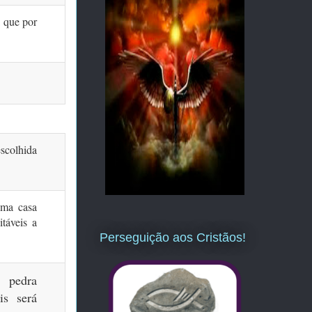
a que por
escolhida
uma casa
itáveis a
Perseguição aos Cristãos!
 pedra
is será