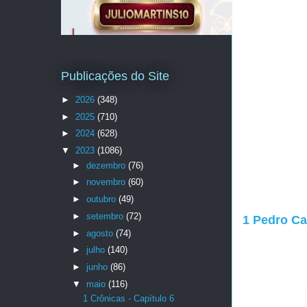
Publicações do Site
►
2026
(348)
►
2025
(710)
►
2024
(628)
▼
2023
(1086)
►
dezembro
(76)
►
novembro
(60)
►
outubro
(49)
►
setembro
(72)
1 Pedro Ca
►
agosto
(74)
►
julho
(140)
►
junho
(86)
▼
maio
(116)
1 Crônicas - Capítulo 6