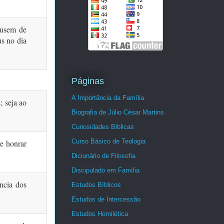
cusem de
us no dia
Páginas
A Importância da Família
; seja ao
Biografia de Júlio César Martins
Curiosidades Biblicas
Curso Básico de Teologia
 e honrar
Dicionário de Filosofia
Discipulado em Família
ncia dos
Estudos Bíblicos
Estudos de Intercessão
Estudos Homilética