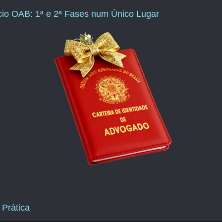
ício OAB: 1ª e 2ª Fases num Único Lugar
 Prática