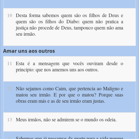
10
Desta forma sabemos quem são os filhos de Deus e
quem são os filhos do Diabo: quem não pratica a
justiça não procede de Deus, tampouco quem não ama
seu irmão.
Amar uns aos outros
11
Esta é a mensagem que vocês ouviram desde o
princípio: que nos amemos uns aos outros.
12
Não sejamos como Caim, que pertencia ao Maligno e
matou seu irmão. E por que o matou? Porque suas
obras eram más e as de seu irmão eram justas.
13
Meus irmãos, não se admirem se o mundo os odeia.
14
Sabemos que já passamos da morte para a vida porque