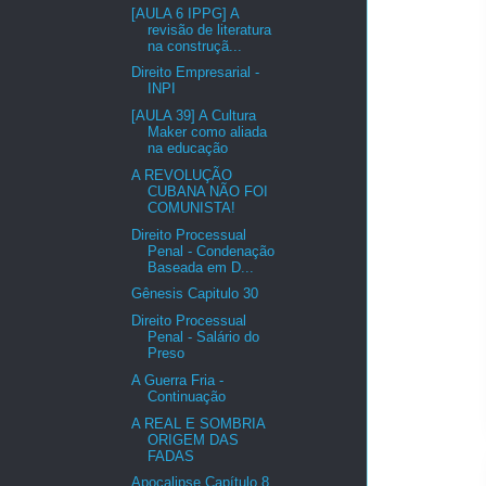
[AULA 6 IPPG] A
revisão de literatura
na construçã...
Direito Empresarial -
INPI
[AULA 39] A Cultura
Maker como aliada
na educação
A REVOLUÇÃO
CUBANA NÃO FOI
COMUNISTA!
Direito Processual
Penal - Condenação
Baseada em D...
Gênesis Capitulo 30
Direito Processual
Penal - Salário do
Preso
A Guerra Fria -
Continuação
A REAL E SOMBRIA
ORIGEM DAS
FADAS
Apocalipse Capítulo 8