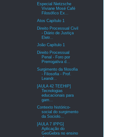
Especial Nietzsche
Viviane Mosé Café
Filosófico Ex...
Atos Capítulo 1
Direito Processual Civil
- Diário de Justiça
Eletr...
João Capítulo 1
Direito Processual
Penal - Foro por
Prerrogativa d...
Surgimento da filosofia
- Filosofia - Prof.
Leandr...
[AULA 42 TEEHIP]
Tecnologias
educacionais para
gam...
Contexto histórico-
social do surgimento
da Sociolo...
[AULA 7 IPPG]
Aplicação do
GeoGebra no ensino