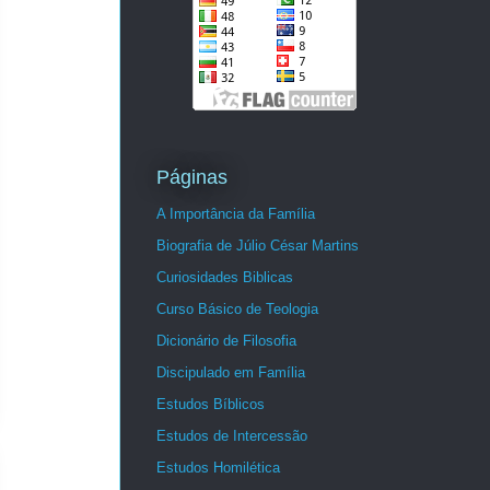
Páginas
A Importância da Família
Biografia de Júlio César Martins
Curiosidades Biblicas
Curso Básico de Teologia
Dicionário de Filosofia
Discipulado em Família
Estudos Bíblicos
Estudos de Intercessão
Estudos Homilética