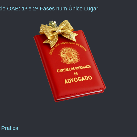
ício OAB: 1ª e 2ª Fases num Único Lugar
 Prática