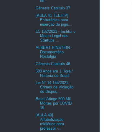
do...
Gênesis Capitulo 37
[AULA 41 TEEHIP]
Estratégias para
inserção de jogo...
LC 182/2021 - Institui o
Marco Legal das
Startups ...
ALBERT EINSTEIN -
Documentário
Nostalgia
Gênesis Capitulo 46
500 Anos em 1 Hora /
História do Brasil
Lei N° 14.155/2021 -
Crimes de Violação
de Dispos...
Brasil Atinge 500 Mil
Mortes por COVID
19
[AULA 40]
Alfabetização
midiática para
professor -...