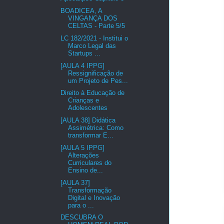
BOADICEA, A
VINGANÇA DOS
CELTAS - Parte 5/5
LC 182/2021 - Institui o
Marco Legal das
Startups ...
[AULA 4 IPPG]
Ressignificação de
um Projeto de Pes...
Direito à Educação de
Crianças e
Adolescentes
[AULA 38] Didática
Assimétrica: Como
transformar E...
[AULA 5 IPPG]
Alterações
Curriculares do
Ensino de...
[AULA 37]
Transformação
Digital e Inovação
para o ...
DESCUBRA O