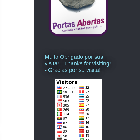
Muito Obrigado por sua
visita! - Thanks for visiting!
- Gracias por su visita!