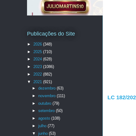
Publicações do Site
►
2026
(348)
►
2025
(710)
►
2024
(628)
►
2023
(1086)
►
2022
(882)
▼
2021
(921)
►
dezembro
(63)
►
novembro
(111)
LC 182/2021
►
outubro
(79)
►
setembro
(50)
►
agosto
(108)
►
julho
(77)
▼
junho
(53)