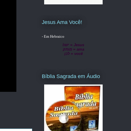
Jesus Ama Você!
- Em Hebraico
lישו = Jesus
מותק = ama
לכן = você
Bíblia Sagrada em Áudio