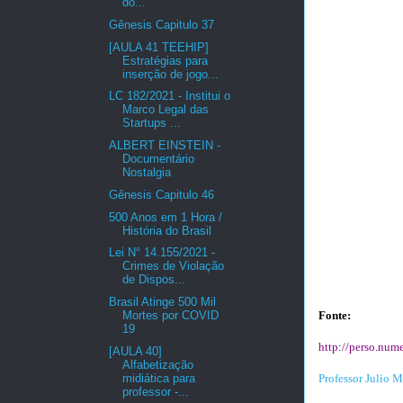
do...
Gênesis Capitulo 37
[AULA 41 TEEHIP]
Estratégias para
inserção de jogo...
LC 182/2021 - Institui o
Marco Legal das
Startups ...
ALBERT EINSTEIN -
Documentário
Nostalgia
Gênesis Capitulo 46
500 Anos em 1 Hora /
História do Brasil
Lei N° 14.155/2021 -
Crimes de Violação
de Dispos...
Brasil Atinge 500 Mil
Mortes por COVID
Fonte:
19
http://perso.num
[AULA 40]
Alfabetização
midiática para
Professor Julio M
professor -...