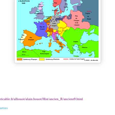
ericable.fr/alhouot/alain.houot/Hist/ancien_R/ancienr9.html
artins