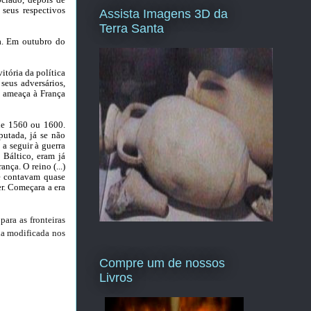
 seus respectivos
Assista Imagens 3D da
Terra Santa
da. Em outubro do
itória da política
seus adversários,
, ameaça à França
 de 1560 ou
1600.
putada, já se não
 a seguir à guerra
 Báltico, eram já
ança. O reino (...)
e contavam quase
er. Começara a era
ara as fronteiras
ria modificada nos
Compre um de nossos
Livros