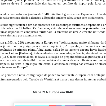
, isso se deveu à incapacidade dos Atores em conflito de impor pela força os
ratados, assinado em janeiro de 1648, pôs fim à guerra entre Espanha e Holan
ionada por seus aliados alemães, a Espanha também selou a paz com os franceses.
stfália significaram o fim das ambições dos Habsburgos austríacos e espanhóis e a v
, iniciada com Richelieu. Os franceses, além de acabarem com as pretensões dos 
gumas importantes conquistas territoriais. O fantasma de uma Alemanha unificada
ve-se afastado por duzentos anos.
run (1993, p. 229) anotam que a Europa era “politicamente muito diferente da
a já não era um perigo para a paz europeia. (...) A Espanha, enfraquecida e am
potências de primeira plana. A Inglaterra, saída do isolamento em que havia ficado
Províncias Unidas [Holanda], independentes e aumentadas, a Suécia, dominadora do
(...). O facto essencial era, todavia, a situação de preponderância adquirida pela Fr
 vasto e mais bem defendido como também dispunha de uma clientela em que s
uropeus. De resto, o prestígio intelectual e artístico da França não cessava de cresc
a francesa na Europa”.
se perceber a nova configuração de poder no continente europeu, com destaque p
mites assegurados pelo Tratado de Westfália. A maior parte dessas fronteiras acaba
.
Mapa 7: A Europa em 1648