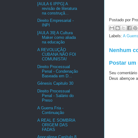
[AULA 6 IPPG] A
revisão de literatura
na construçã...
Postado por Pro
Direito Empresarial -
INPI
[AULA 39] A Cultura
Labels:
A Guerra
Maker como aliada
na educação
Nenhum co
A REVOLUÇÃO
CUBANA NÃO FOI
COMUNISTA!
Postar um
Direito Processual
Penal - Condenação
Seu comentário
Baseada em D...
Deus abençoe a
Gênesis Capitulo 30
Direito Processual
Penal - Salário do
Preso
A Guerra Fria -
Continuação
A REAL E SOMBRIA
ORIGEM DAS
FADAS
Apocalipse Capítulo 8