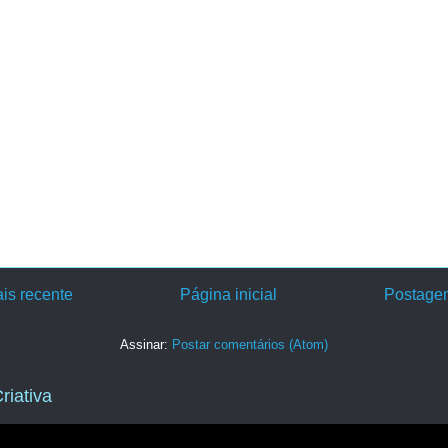
is recente
Página inicial
Postagem
Assinar:
Postar comentários (Atom)
riativa