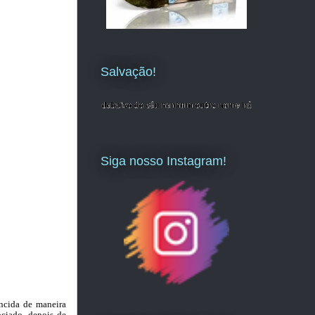
Salvação!
Siga nosso Instagram!
encida de maneira
ociado, depois de