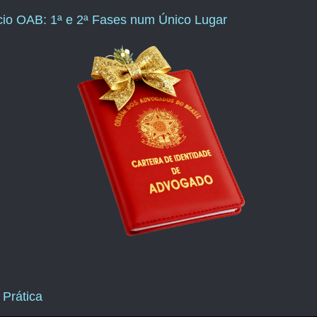
ício OAB: 1ª e 2ª Fases num Único Lugar
 Prática