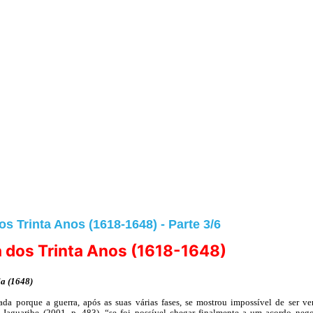
s Trinta Anos (1618-1648) - Parte 3/6
 dos Trinta Anos (1618-1648)
ia (1648)
ada porque a guerra, após as suas várias fases, se mostrou impossível de ser v
 Jaguaribe (2001, p. 483), “se foi possível chegar finalmente a um acordo neg