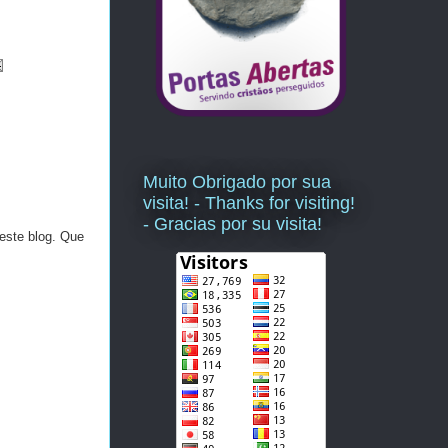
Muito Obrigado por sua
visita! - Thanks for visiting!
- Gracias por su visita!
este blog. Que