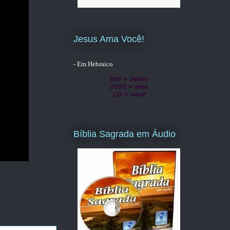
Jesus Ama Você!
- Em Hebraico
lישו = Jesus
מותק = ama
לכן = você
Bíblia Sagrada em Áudio