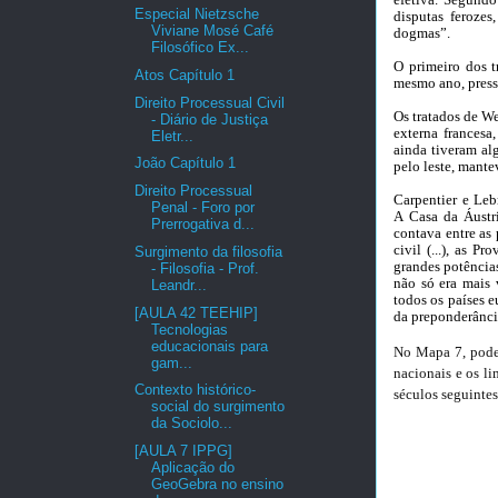
Especial Nietzsche
disputas ferozes
Viviane Mosé Café
dogmas”.
Filosófico Ex...
O primeiro dos t
Atos Capítulo 1
mesmo ano, press
Direito Processual Civil
Os tratados de We
- Diário de Justiça
externa francesa
Eletr...
ainda tiveram al
João Capítulo 1
pelo leste, mante
Direito Processual
Carpentier e Leb
Penal - Foro por
A
Casa da Áustri
Prerrogativa d...
contava entre as 
civil (...), as 
Surgimento da filosofia
grandes potências 
- Filosofia - Prof.
não só era mais
Leandr...
todos os países e
[AULA 42 TEEHIP]
da preponderânci
Tecnologias
educacionais para
No Mapa 7, pode-
gam...
nacionais e os li
Contexto histórico-
séculos seguintes
social do surgimento
da Sociolo...
[AULA 7 IPPG]
Aplicação do
GeoGebra no ensino