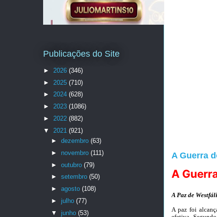
Publicações do Site
►
2026
(346)
►
2025
(710)
►
2024
(628)
►
2023
(1086)
►
2022
(882)
▼
2021
(921)
►
dezembro
(63)
►
novembro
(111)
A Guerra do
►
outubro
(79)
A Guerra
►
setembro
(50)
►
agosto
(108)
A Paz de Westfál
►
julho
(77)
A paz foi alcanç
▼
junho
(53)
efetiva. Segundo