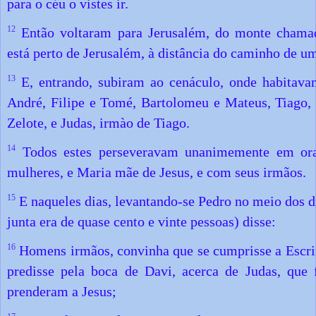
para o céu o vistes ir.
12
Então voltaram para Jerusalém, do monte chamad
está perto de Jerusalém, à distância do caminho de u
13
E, entrando, subiram ao cenáculo, onde habitava
André, Filipe e Tomé, Bartolomeu e Mateus, Tiago, 
Zelote, e Judas, irmào de Tiago.
14
Todos estes perseveravam unanimemente em ora
mulheres, e Maria mãe de Jesus, e com seus irmãos.
15
E naqueles dias, levantando-se Pedro no meio dos d
junta era de quase cento e vinte pessoas) disse:
16
Homens irmãos, convinha que se cumprisse a Escrit
predisse pela boca de Davi, acerca de Judas, que 
prenderam a Jesus;