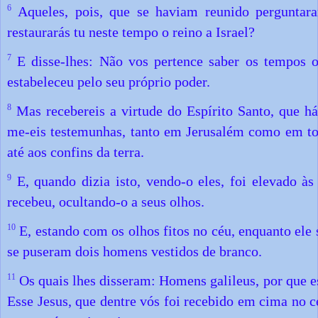
6
Aqueles, pois, que se haviam reunido perguntara
restaurarás tu neste tempo o reino a Israel?
7
E disse-lhes: Não vos pertence saber os tempos o
estabeleceu pelo seu próprio poder.
8
Mas recebereis a virtude do Espírito Santo, que há 
me-eis testemunhas, tanto em Jerusalém como em to
até aos confins da terra.
9
E, quando dizia isto, vendo-o eles, foi elevado à
recebeu, ocultando-o a seus olhos.
10
E, estando com os olhos fitos no céu, enquanto ele s
se puseram dois homens vestidos de branco.
11
Os quais lhes disseram: Homens galileus, por que e
Esse Jesus, que dentre vós foi recebido em cima no c