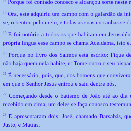
17
Porque foi contado conosco e alcançou sorte neste m
18
Ora, este adquiriu um campo com o galardão da iniq
se, rebentou pelo meio, e todas as suas entranhas se 
19
E foi notório a todos os que habitam em Jerusalé
própria língua esse campo se chama Aceldama, isto 
20
Porque no livro dos Salmos está escrito: Fique de
não haja quem nela habite, e: Tome outro o seu bispa
21
É necessário, pois, que, dos homens que conviver
em que o Senhor Jesus entrou e saiu dentre nós,
22
Começando desde o batismo de João até ao dia e
recebido em cima, um deles se faça conosco testemunh
23
E apresentaram dois: José, chamado Barsabás, qu
Justo, e Matias.