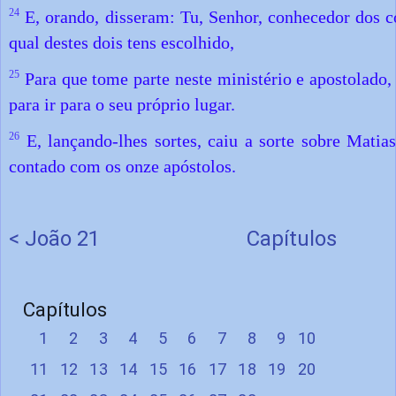
24
E, orando, disseram: Tu, Senhor, conhecedor dos c
qual destes dois tens escolhido,
25
Para que tome parte neste ministério e apostolado,
para ir para o seu próprio lugar.
26
E, lançando-lhes sortes, caiu a sorte sobre Mati
contado com os onze apóstolos.
< João 21
Capítulos
Capítulos
1
2
3
4
5
6
7
8
9
10
11
12
13
14
15
16
17
18
19
20