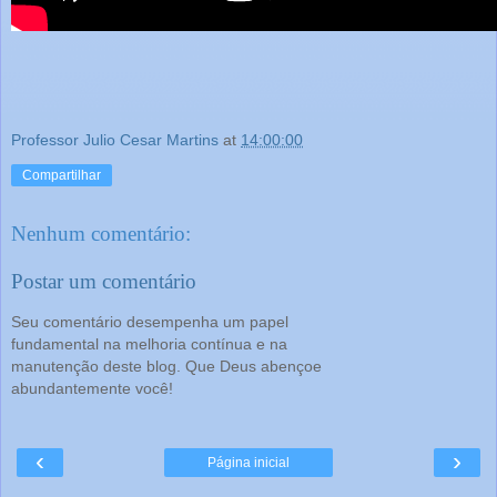
Professor Julio Cesar Martins
at
14:00:00
Compartilhar
Nenhum comentário:
Postar um comentário
Seu comentário desempenha um papel
fundamental na melhoria contínua e na
manutenção deste blog. Que Deus abençoe
abundantemente você!
‹
›
Página inicial