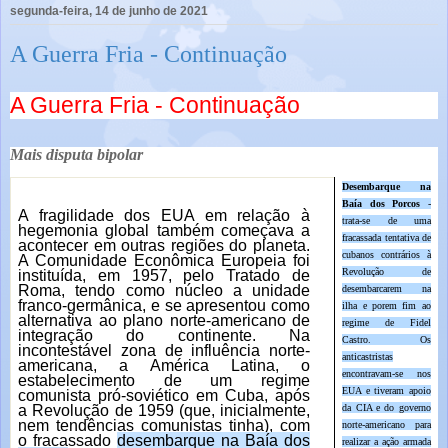
segunda-feira, 14 de junho de 2021
A Guerra Fria - Continuação
A Guerra Fria - Continuação
Mais disputa bipolar
Desembarque na
Baía dos Porcos
-
A fragilidade dos EUA em relação à
trata-se de uma
hegemonia global também começava a
fracassada tentativa de
acontecer em outras regiões do planeta.
cubanos contrários à
A Comunidade Econômica Europeia foi
Revolução de
instituída, em 1957, pelo Tratado de
Roma, tendo como núcleo a unidade
desembarcarem na
franco-germânica, e se apresentou como
ilha e porem fim ao
alternativa ao plano norte-americano de
regime de Fidel
integração do continente. Na
Castro. Os
incontestável zona de influência norte-
anticastristas
americana, a América Latina, o
encontravam-se nos
estabelecimento de um regime
EUA e tiveram apoio
comunista pró-soviético em Cuba, após
a Revolução de 1959 (que, inicialmente,
da CIA e do governo
nem tendências comunistas tinha), com
norte-americano para
o fracassado
desembarque na Baía dos
realizar a ação armada