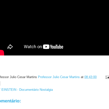
fessor Julio Cesar Martins
Professor Julio Cesar Martins
at
08:43:00
EINSTEIN - Documentário Nostalgia
mentário: