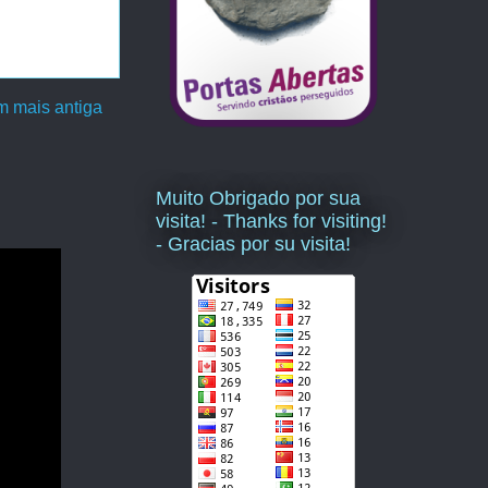
 mais antiga
Muito Obrigado por sua
visita! - Thanks for visiting!
- Gracias por su visita!