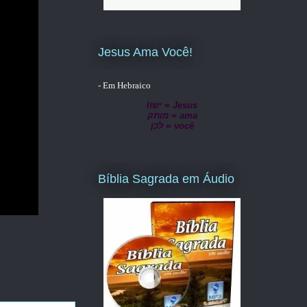
Jesus Ama Você!
- Em Hebraico
lישו = Jesus
מותק = ama
לכן = você
Bíblia Sagrada em Áudio