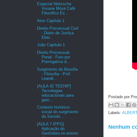
Especial Nietzsche
Viviane Mosé Café
Filosófico Ex...
Atos Capítulo 1
Direito Processual Civil
- Diário de Justiça
Eletr...
João Capítulo 1
Direito Processual
Penal - Foro por
Prerrogativa d...
Surgimento da filosofia
- Filosofia - Prof.
Leandr...
[AULA 42 TEEHIP]
Tecnologias
educacionais para
Postado por Pro
gam...
Contexto histórico-
social do surgimento
Labels:
ALBERT 
da Sociolo...
[AULA 7 IPPG]
Nenhum co
Aplicação do
GeoGebra no ensino