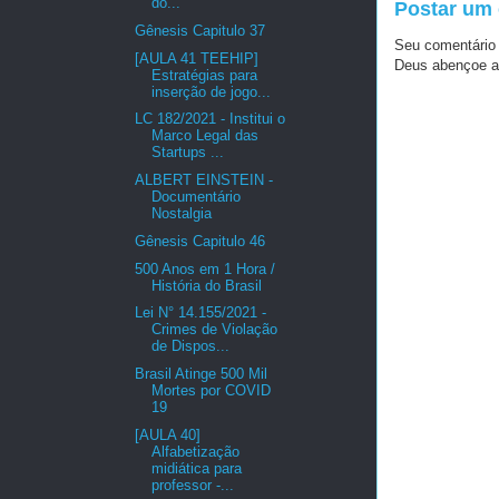
do...
Postar um
Gênesis Capitulo 37
Seu comentário
[AULA 41 TEEHIP]
Deus abençoe a
Estratégias para
inserção de jogo...
LC 182/2021 - Institui o
Marco Legal das
Startups ...
ALBERT EINSTEIN -
Documentário
Nostalgia
Gênesis Capitulo 46
500 Anos em 1 Hora /
História do Brasil
Lei N° 14.155/2021 -
Crimes de Violação
de Dispos...
Brasil Atinge 500 Mil
Mortes por COVID
19
[AULA 40]
Alfabetização
midiática para
professor -...