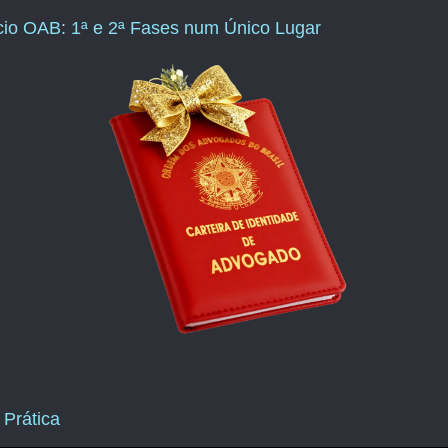
ício OAB: 1ª e 2ª Fases num Único Lugar
 Prática