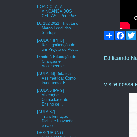
BOADICEA, A
VINGANÇA DOS
CELTAS - Parte 5/5
LC 182/2021 - Institui o
Marco Legal das
Startups ...
C
F
o
a
[AULA 4 IPPG]
m
c
i
Ressignificação de
p
e
um Projeto de Pes...
a
b
Direito à Educação de
Edificando N
r
o
Crianças e
t
o
Adolescentes
i
k
l
[AULA 38] Didática
h
Assimétrica: Como
a
transformar E...
Visite nossa
r
[AULA 5 IPPG]
Alterações
Curriculares do
Ensino de...
[AULA 37]
Transformação
Digital e Inovação
para o ...
DESCUBRA O