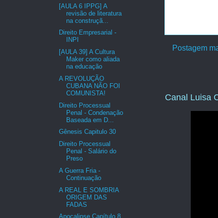
[AULA 6 IPPG] A
revisão de literatura
na construçã...
Direito Empresarial -
INPI
Postagem ma
[AULA 39] A Cultura
Maker como aliada
na educação
A REVOLUÇÃO
CUBANA NÃO FOI
COMUNISTA!
Canal Luisa C
Direito Processual
Penal - Condenação
Baseada em D...
Gênesis Capitulo 30
Direito Processual
Penal - Salário do
Preso
A Guerra Fria -
Continuação
A REAL E SOMBRIA
ORIGEM DAS
FADAS
Apocalipse Capítulo 8