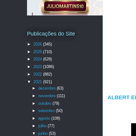
Publicações do Site
►
2026
(345)
►
2025
(710)
►
2024
(628)
►
2023
(1086)
►
2022
(882)
▼
2021
(921)
►
dezembro
(63)
►
novembro
(111)
ALBERT EI
►
outubro
(79)
►
setembro
(50)
►
agosto
(108)
►
julho
(77)
▼
junho
(53)