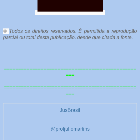
©
Todos os direitos reservados. É permitida a reprodução
parcial ou total desta publicação, desde que citada a fonte.
===============================================
===
===============================================
===
JusBrasil
@profjuliomartins