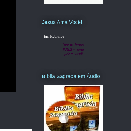
Jesus Ama Você!
- Em Hebraico
lישו = Jesus
מותק = ama
לכן = você
Bíblia Sagrada em Áudio