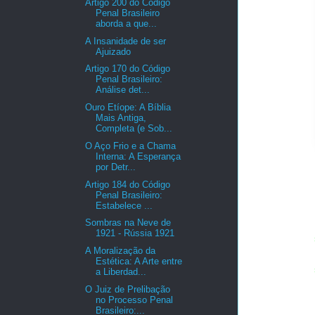
Artigo 200 do Código
Penal Brasileiro
aborda a que...
A Insanidade de ser
Ajuizado
Artigo 170 do Código
Penal Brasileiro:
Análise det...
Ouro Etíope: A Bíblia
Mais Antiga,
Completa (e Sob...
O Aço Frio e a Chama
Interna: A Esperança
por Detr...
Artigo 184 do Código
Penal Brasileiro:
Estabelece ...
Sombras na Neve de
1921 - Rússia 1921
A Moralização da
Estética: A Arte entre
a Liberdad...
O Juiz de Prelibação
no Processo Penal
Brasileiro:...