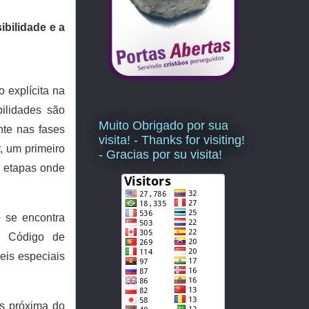
ibilidade e a
 explícita na
bilidades são
Muito Obrigado por sua
nte nas fases
visita! - Thanks for visiting!
r, um primeiro
- Gracias por su visita!
s etapas onde
o se encontra
no Código de
eis especiais
is próxima do