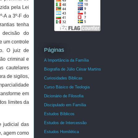
uzida pela Lei
º-A a 3º-F do
antias tenha
r decisão do
e um controle
Páginas
o. O juiz de
ção criminal e
A Importância da Família
as cautelares
Biografia de Júlio César Martins
ra de sigilos,
Curiosidades Biblicas
imparcialidade
Curso Básico de Teologia
transforme em
Dicionário de Filosofia
os limites da
Discipulado em Família
Estudos Bíblicos
Estudos de Intercessão
 judicial das
Estudos Homilética
se, agem como