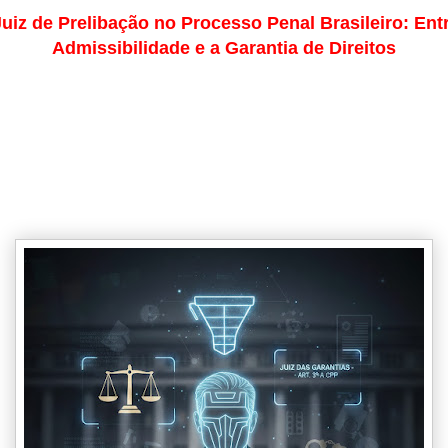
uiz de Prelibação no Processo Penal Brasileiro: Ent
Admissibilidade e a Garantia de Direitos