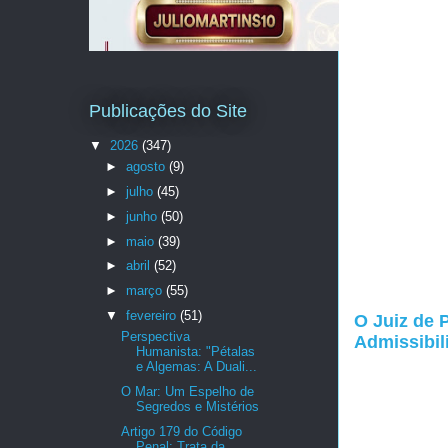
Publicações do Site
▼
2026
(347)
►
agosto
(9)
►
julho
(45)
►
junho
(50)
►
maio
(39)
►
abril
(52)
►
março
(55)
▼
fevereiro
(51)
O Juiz de 
Perspectiva
Admissibil
Humanista: "Pétalas
e Algemas: A Duali...
O Mar: Um Espelho de
Segredos e Mistérios
Artigo 179 do Código
Penal: Trata da