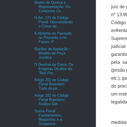
Direito de Queixa e
juiz de 
Representação: Os
Contornos Le...
nº 13.9
O Art. 171 do Código
Penal: Desvendando
Código 
o Crime de...
enfren
A Idolatria no Passado,
no Presente e no
Supremo
Futuro: P...
judicia
Razões de Apelação -
Modelo de Peça
garanti
Jurídica
pela sa
O Destino da Coisa: Os
Enigmas Ocultos do
(prisão
“Res Per...
etc.), 
Artigo 201 do Código
Penal Brasileiro:
do proc
Trata da pa...
um inst
Artigo 182 do Código
Penal Brasileiro:
legalid
Análise Det...
Sursis Penal:
Fundamentos,
Requisitos e a
medidas
Suspensã...