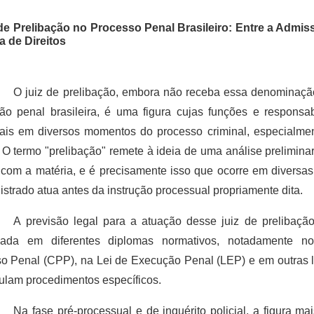
de Prelibação no Processo Penal Brasileiro: Entre a Admiss
a de Direitos
O juiz de prelibação, embora não receba essa denominação
ção penal brasileira, é uma figura cujas funções e responsa
ais em diversos momentos do processo criminal, especialme
s. O termo "prelibação" remete à ideia de uma análise prelimina
 com a matéria, e é precisamente isso que ocorre em diversa
strado atua antes da instrução processual propriamente dita.
A previsão legal para a atuação desse juiz de prelibaçã
izada em diferentes diplomas normativos, notadamente 
o Penal (CPP), na Lei de Execução Penal (LEP) e em outras l
ulam procedimentos específicos.
Na fase pré-processual e de inquérito policial, a figura ma