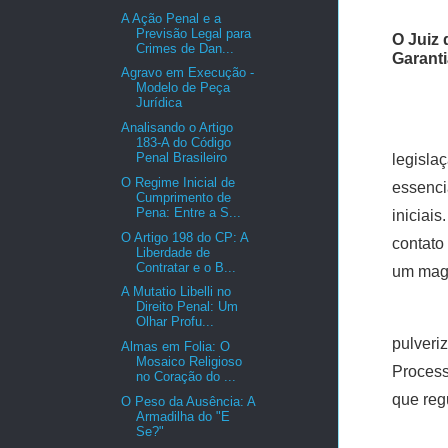
A Ação Penal e a
Previsão Legal para
O Juiz 
Crimes de Dan...
Garanti
Agravo em Execução -
Modelo de Peça
Jurídica
Analisando o Artigo
183-A do Código
Penal Brasileiro
legisla
O Regime Inicial de
essenci
Cumprimento de
Pena: Entre a S...
iniciai
O Artigo 198 do CP: A
contato
Liberdade de
Contratar e o B...
um magi
A Mutatio Libelli no
Direito Penal: Um
Olhar Profu...
pulver
Almas em Folia: O
Mosaico Religioso
Process
no Coração do ...
que reg
O Peso da Ausência: A
Armadilha do "E
Se?"