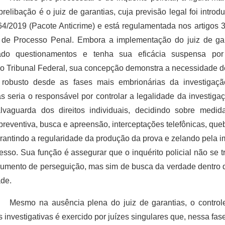
prelibação é o juiz de garantias, cuja previsão legal foi introd
64/2019 (Pacote Anticrime) e está regulamentada nos artigos 3
de Processo Penal. Embora a implementação do juiz de gar
tado questionamentos e tenha sua eficácia suspensa po
 Tribunal Federal, sua concepção demonstra a necessidade d
l robusto desde as fases mais embrionárias da investigaçã
as seria o responsável por controlar a legalidade da investiga
lvaguarda dos direitos individuais, decidindo sobre medid
 preventiva, busca e apreensão, interceptações telefônicas, queb
garantindo a regularidade da produção da prova e zelando pela 
esso. Sua função é assegurar que o inquérito policial não se 
rumento de perseguição, mas sim de busca da verdade dentro d
ade.
Mesmo na ausência plena do juiz de garantias, o controle
 investigativas é exercido por juízes singulares que, nessa fa