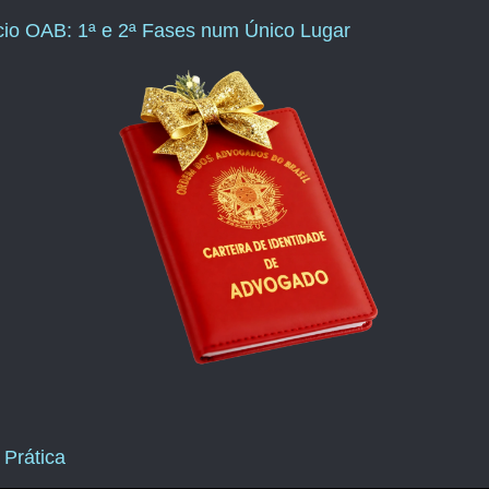
ício OAB: 1ª e 2ª Fases num Único Lugar
 Prática