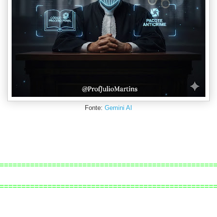
Fonte:
Gemini AI
=================================================
=============================================
====