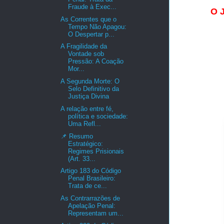
Fraude à Exec...
O J
As Correntes que o
Tempo Não Apagou:
O Despertar p...
A Fragilidade da
Vontade sob
Pressão: A Coação
Mor...
A Segunda Morte: O
Selo Definitivo da
Justiça Divina
A relação entre fé,
política e sociedade:
Uma Refl...
📌 Resumo
Estratégico:
Regimes Prisionais
(Art. 33...
Artigo 183 do Código
Penal Brasileiro:
Trata de ce...
As Contrarrazões de
Apelação Penal:
Representam um...