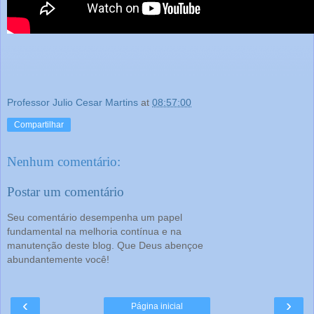
Professor Julio Cesar Martins
at
08:57:00
Compartilhar
Nenhum comentário:
Postar um comentário
Seu comentário desempenha um papel
fundamental na melhoria contínua e na
manutenção deste blog. Que Deus abençoe
abundantemente você!
‹
›
Página inicial