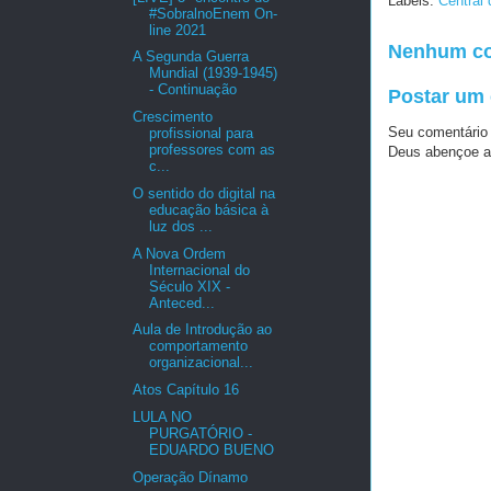
Labels:
Central
#SobralnoEnem On-
line 2021
Nenhum co
A Segunda Guerra
Mundial (1939-1945)
- Continuação
Postar um
Crescimento
Seu comentário
profissional para
professores com as
Deus abençoe a
c...
O sentido do digital na
educação básica à
luz dos ...
A Nova Ordem
Internacional do
Século XIX -
Anteced...
Aula de Introdução ao
comportamento
organizacional...
Atos Capítulo 16
LULA NO
PURGATÓRIO -
EDUARDO BUENO
Operação Dínamo