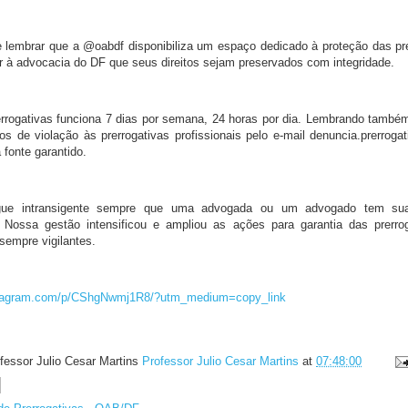
embrar que a @oabdf disponibiliza um espaço dedicado à proteção das pre
ir à advocacia do DF que seus direitos sejam preservados com integridade.
rrogativas funciona 7 dias por semana, 24 horas por dia. Lembrando també
s de violação às prerrogativas profissionais pelo e-mail denuncia.prerrog
a fonte garantido.
e intransigente sempre que uma advogada ou um advogado tem suas
. Nossa gestão intensificou e ampliou as ações para garantia das prerro
sempre vigilantes.
stagram.com/p/CShgNwmj1R8/?utm_medium=copy_link
fessor Julio Cesar Martins
Professor Julio Cesar Martins
at
07:48:00