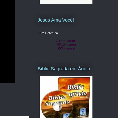
Jesus Ama Você!
- Em Hebraico
lישו = Jesus
מותק = ama
לכן = você
Bíblia Sagrada em Áudio