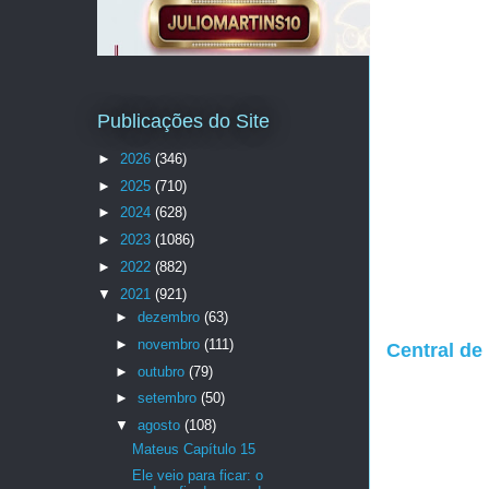
Publicações do Site
►
2026
(346)
►
2025
(710)
►
2024
(628)
►
2023
(1086)
►
2022
(882)
▼
2021
(921)
►
dezembro
(63)
►
novembro
(111)
Central de
►
outubro
(79)
►
setembro
(50)
▼
agosto
(108)
Mateus Capítulo 15
Ele veio para ficar: o