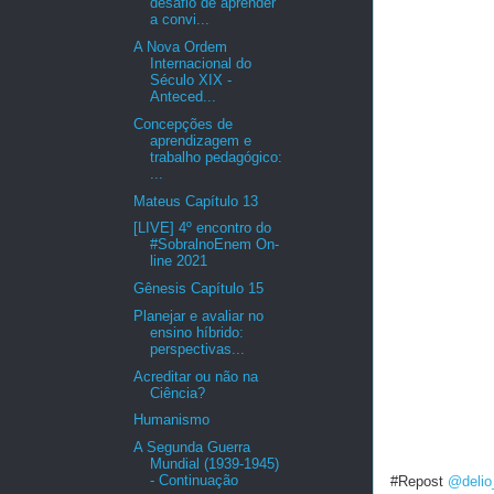
desafio de aprender
a convi...
A Nova Ordem
Internacional do
Século XIX -
Anteced...
Concepções de
aprendizagem e
trabalho pedagógico:
...
Mateus Capítulo 13
[LIVE] 4º encontro do
#SobralnoEnem On-
line 2021
Gênesis Capítulo 15
Planejar e avaliar no
ensino híbrido:
perspectivas...
Acreditar ou não na
Ciência?
Humanismo
A Segunda Guerra
Mundial (1939-1945)
- Continuação
#Repost
@delio_