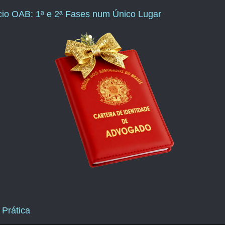
ício OAB: 1ª e 2ª Fases num Único Lugar
 Prática