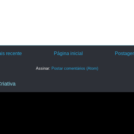
is recente
Página inicial
Postagem
Assinar:
Postar comentários (Atom)
riativa