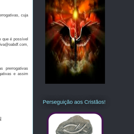
rrogativas, cuja
m que é possível
ativa@oabdf.com,
 prerrogativas
gativas e assim
Perseguição aos Cristãos!