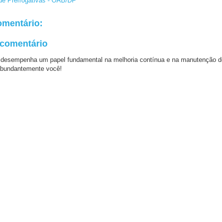
 de Prerrogativas - OAB/DF
mentário:
 comentário
 desempenha um papel fundamental na melhoria contínua e na manutenção d
bundantemente você!