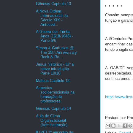
Gênesis Capítulo 13
• • • • •
A Nova Ordem
Convém sempre l
Internacional do
Século XIX -
função é garant
Anteced...
A Guerra dos Trinta
Anos (1618-1648) -
A #CentraldePre
Parte 6/6
encaminhar caso
Simon & Garfunkel @
tendo o sigilo d
The 25th Anniversary
Rock & Ro...
Jesus histórico - Uma
A OAB/DF segu
breve introdução -
Parte 10/10
desrespeitadas
continuaremos, 
Mateus Capítulo 12
Aspectos
socioemocionais na
formação de
https://www.in
professores
Gênesis Capítulo 14
Aula de Clima
Postado por Pro
Organizacional
(Administração)
[LIVE] 3º encontro do