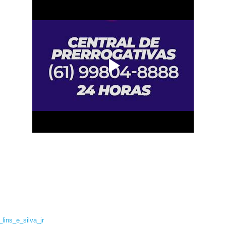
lins_e_silva_jr