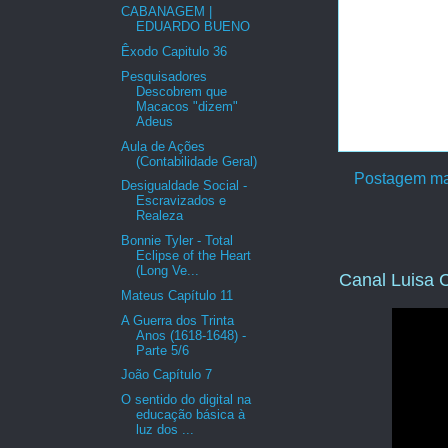
CABANAGEM |
EDUARDO BUENO
Êxodo Capitulo 36
Pesquisadores
Descobrem que
Macacos "dizem"
Adeus
Aula de Ações
(Contabilidade Geral)
Postagem ma
Desigualdade Social -
Escravizados e
Realeza
Bonnie Tyler - Total
Eclipse of the Heart
(Long Ve...
Canal Luisa C
Mateus Capítulo 11
A Guerra dos Trinta
Anos (1618-1648) -
Parte 5/6
João Capítulo 7
O sentido do digital na
educação básica à
luz dos ...