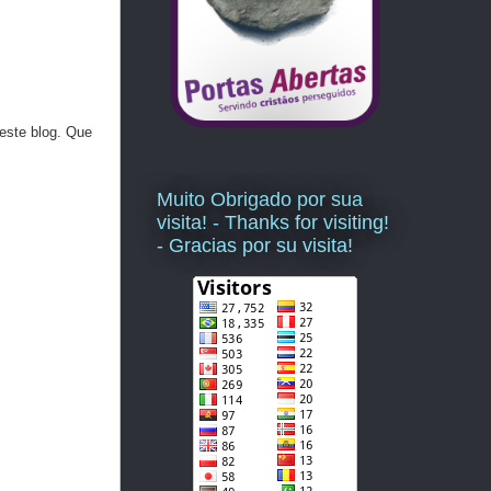
este blog. Que
Muito Obrigado por sua
visita! - Thanks for visiting!
- Gracias por su visita!