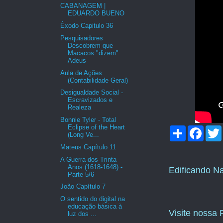
CABANAGEM |
EDUARDO BUENO
Êxodo Capitulo 36
Pesquisadores
Descobrem que
Macacos "dizem"
Adeus
Aula de Ações
(Contabilidade Geral)
Desigualdade Social -
Escravizados e
Realeza
Bonnie Tyler - Total
Eclipse of the Heart
C
F
(Long Ve...
o
a
m
c
i
Mateus Capítulo 11
p
e
A Guerra dos Trinta
a
b
Anos (1618-1648) -
Edificando N
r
o
Parte 5/6
t
o
i
k
João Capítulo 7
l
O sentido do digital na
h
educação básica à
a
Visite nossa
luz dos ...
r