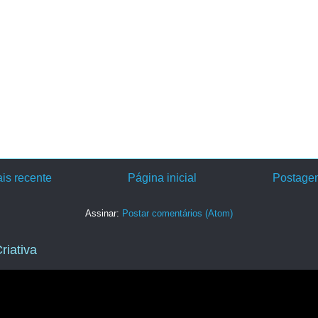
is recente
Página inicial
Postagem
Assinar:
Postar comentários (Atom)
riativa