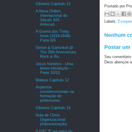
Gênesis Capítulo 13
Postado por Pro
A Nova Ordem
Internacional do
Século XIX -
Labels:
Ezequie
Anteced...
A Guerra dos Trinta
Nenhum co
Anos (1618-1648) -
Parte 6/6
Postar um
Simon & Garfunkel @
The 25th Anniversary
Rock & Ro...
Seu comentário
Deus abençoe a
Jesus histórico - Uma
breve introdução -
Parte 10/10
Mateus Capítulo 12
Aspectos
socioemocionais na
formação de
professores
Gênesis Capítulo 14
Aula de Clima
Organizacional
(Administração)
[LIVE] 3º encontro do