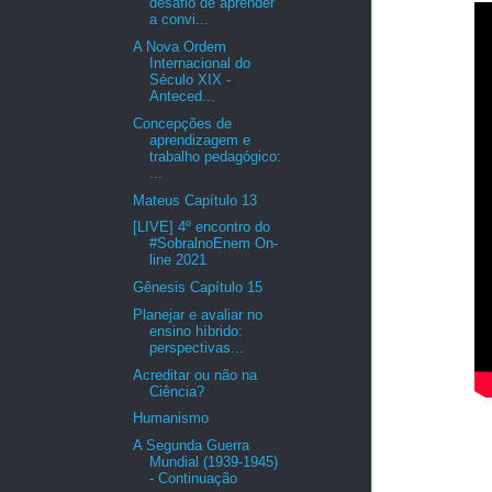
desafio de aprender
a convi...
A Nova Ordem
Internacional do
Século XIX -
Anteced...
Concepções de
aprendizagem e
trabalho pedagógico:
...
Mateus Capítulo 13
[LIVE] 4º encontro do
#SobralnoEnem On-
line 2021
Gênesis Capítulo 15
Planejar e avaliar no
ensino híbrido:
perspectivas...
Acreditar ou não na
Ciência?
Humanismo
A Segunda Guerra
Mundial (1939-1945)
- Continuação