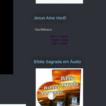
Jesus Ama Você!
- Em Hebraico
lישו = Jesus
מותק = ama
לכן = você
Bíblia Sagrada em Áudio