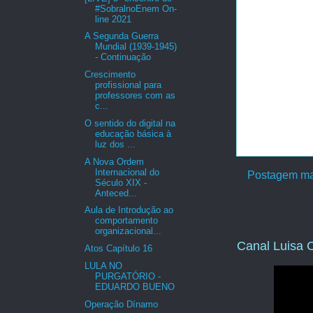
#SobralnoEnem On-
line 2021
A Segunda Guerra
Mundial (1939-1945)
- Continuação
Crescimento
profissional para
professores com as
c...
O sentido do digital na
educação básica à
luz dos ...
A Nova Ordem
Internacional do
Postagem ma
Século XIX -
Anteced...
Aula de Introdução ao
comportamento
organizacional...
Canal Luisa C
Atos Capítulo 16
LULA NO
PURGATÓRIO -
EDUARDO BUENO
Operação Dínamo