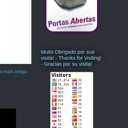
Muito Obrigado por sua
visita! - Thanks for visiting!
- Gracias por su visita!
 mais antiga