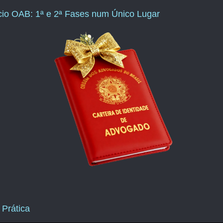
ício OAB: 1ª e 2ª Fases num Único Lugar
 Prática