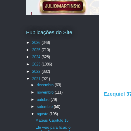
Publicações do Site
►
2026
(348)
►
2025
(710)
►
2024
(628)
►
2023
(1086)
►
2022
(882)
▼
2021
(921)
►
dezembro
(63)
►
novembro
(111)
Ezequiel 3
►
outubro
(79)
►
setembro
(50)
▼
agosto
(108)
Mateus Capítulo 15
Ele veio para ficar: o