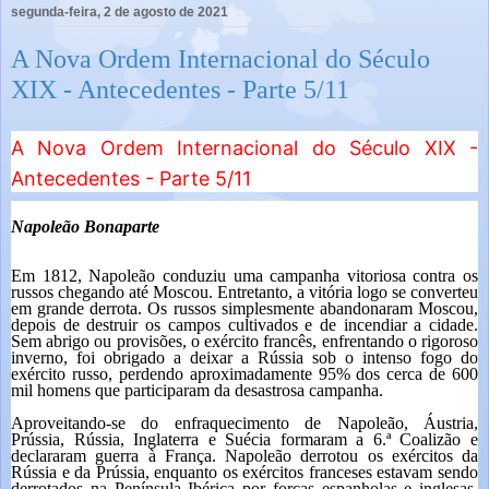
segunda-feira, 2 de agosto de 2021
A Nova Ordem Internacional do Século
XIX - Antecedentes - Parte 5/11
A Nova Ordem Internacional do Século XIX -
Antecedentes - Parte 5/11
Napoleão Bonaparte
Em 1812, Napoleão conduziu uma campanha vitoriosa contra os
russos chegando até Moscou. Entretanto, a vitória logo se converteu
em grande derrota. Os russos simplesmente abandonaram Moscou,
depois de destruir os campos cultivados e de incendiar a cidade.
Sem abrigo ou provisões, o exército francês, enfrentando o rigoroso
inverno, foi obrigado a deixar a Rússia sob o intenso fogo do
exército russo, perdendo aproximadamente 95% dos cerca de 600
mil homens que participaram da desastrosa campanha.
Aproveitando-se do enfraquecimento de Napoleão, Áustria,
Prússia, Rússia, Inglaterra e Suécia formaram a 6.ª Coalizão e
declararam guerra à França. Napoleão derrotou os exércitos da
Rússia e da Prússia, enquanto os exércitos franceses estavam sendo
derrotados na Península Ibérica por forças espanholas e inglesas.