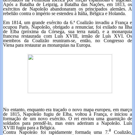
Após a
Batalha de Leipzig, a Batalha das Nações, em 1813, os
exércitos de Napoleão abandonaram os principados alemães. A
rebelião contra o império se estendeu à Itália, Bélgica e Holanda.
Em 1814, um grande exército da 6.ª Coalizão invadiu a França e
ocupou Paris. Napoleão, obrigado a renunciar, foi exilado na Ilha
de Elba (próxima da Córsega, sua terra natal), e a monarquia
francesa restaurada com Luís XVIII, irmão de Luís XVI. Os
membros da Coalizão reuniram-se, então, no
Congresso de
Viena
para restaurar as monarquias na Europa.
No entanto, enquanto era traçado o novo mapa europeu, em março
de 1815, Napoleão fugiu de Elba, voltou à França, e iniciou a
formação de um novo exército. O rei enviou uma guarnição de
soldados para prendê-lo, mas estes aderiram a Napoleão. Luís
XVIII fugiu para a Bélgica.
a
Contra Napoleão foi rapidamente formada uma 7.
Coalizão,