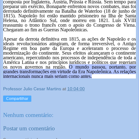
composta por Inglaterra, Áustria, Prússia e Rússia. Sem tempo para
preparar um exército, Bonaparte enfrentou novos combates, mas foi
derrotado definitivamente na Batalha de Waterloo
(18 de junho de
1815). Napoleão foi então mantido prisioneiro na Ilha de Santa
Helena, no Atlântico Sul, onde morreu em 1821. Luís XVIII
reassumiu o trono francês com o apoio do Congresso de Viena.
Chegaram ao fim as Guerras Napoleônicas.
Apesar da derrota definitiva em 1815, as ações de Napoleão e os
ideais revolucionários atingiram, de forma irreversível, o Antigo
Regime em boa parte da Europa e aceleraram o processo de
modernização do continente. Seus efeitos alcançaram o continente
americano, repercutindo nos processos de independência de toda a
América Latina e nos princípios jurídicos e políticos que regeriam
os novos governos na região.
O mundo passou, portanto, por
grandes transformações em virtude da Era Napoleônica. As relações
internacionais nunca mais seriam como antes.
Professor Julio Cesar Martins
at
10:04:00
Compartilhar
Nenhum comentário:
Postar um comentário