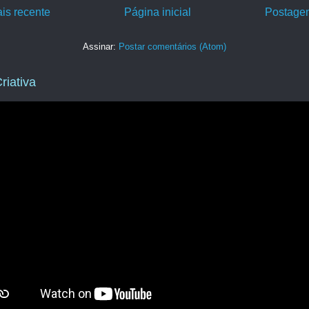
is recente
Página inicial
Postagem
Assinar:
Postar comentários (Atom)
riativa