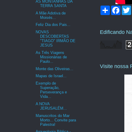
AS MONTANHAS DA
TERRA SANTA
C
F
o
a
A Mãe Adotiva de
m
c
i
Moisés...
p
e
Feliz Dia dos Pais...
a
b
Edificando N
r
o
NOVAS
t
o
DESCOBERTAS
"TIAGO" IRMÃO DE
i
k
2
JESUS
l
h
As Três Viagens
a
Missionárias de
r
Paulo...
Visite nossa
Monte das Oliveiras...
Mapas de Israel...
Exemplo de
Superação,
Perseverança e
Vida...
A NOVA
JERUSALÉM...
Manuscritos do Mar
Morto... Convite para
Palestra!
Arqueologia Biblica -