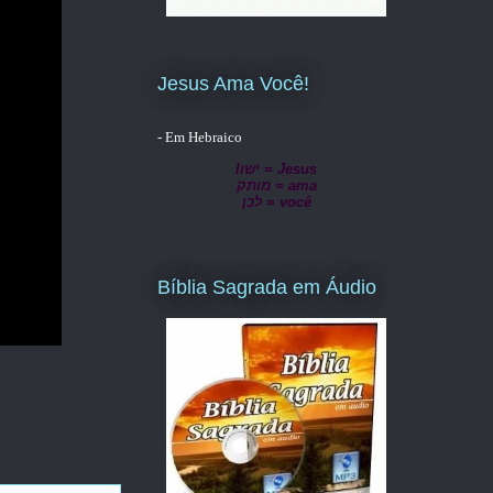
Jesus Ama Você!
- Em Hebraico
lישו = Jesus
מותק = ama
לכן = você
Bíblia Sagrada em Áudio