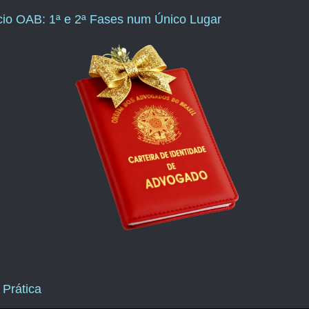
ício OAB: 1ª e 2ª Fases num Único Lugar
 Prática