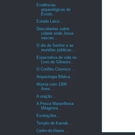
Evidências
arqueológicas do
Êxodo...
Estado Laico...
Descobertas sobre
cidade onde Jesus
nasceu...
O dia do Senhor e as
reuniões públicas...
Expectativa de vida no
Livro de Gênesis...
O Conflito Cósmico ...
Arqueologia Biblica...
Múmia com 1300
Anos...
A oração...
A Pesca Maravilhosa
Milagrosa...
Exortações...
Templo de Karnak...
Cedro-do-líbano ...