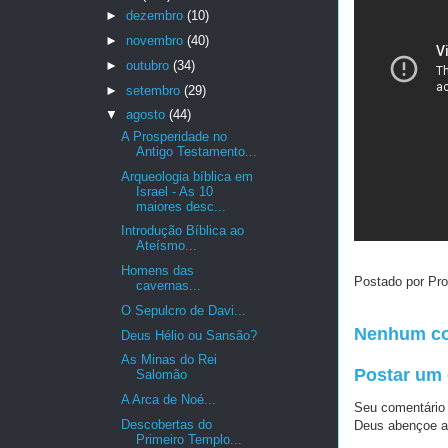
►
dezembro
(10)
►
novembro
(40)
►
outubro
(34)
►
setembro
(29)
▼
agosto
(44)
A Prosperidade no
Antigo Testamento...
Arqueologia bíblica em
Israel - As 10
maiores desc...
Introdução Bíblica ao
Ateísmo...
Homens das
Postado por Pro
cavernas...
O Sepulcro de Davi...
Nenhum co
Deus Hélio ou Sansão?
As Minas do Rei
Postar um
Salomão
A Arca de Noé...
Seu comentário
Descobertas do
Deus abençoe a
Primeiro Templo...