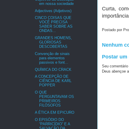
em nossa sociedade
Curta, com
Adjectives (Adjetivos)
importância
CINCO COISAS QUE
VOCÊ PRECISA
SABER SOBRE AS
Postado por Pro
ONDAS...
GRANDES HOMENS,
GLORIOSAS
Nenhum co
DESCOBERTAS
Convenção de sinais
Postar um
para elementos
passivos e font...
Seu comentário
QUÍMICA DO CRACK
Deus abençoe a
A CONCEPÇÃO DE
CIÊNCIA DE KARL
POPPER
O QUE
PERGUNTAVAM OS
PRIMEIROS
FILÓSOFOS
A ÉTICA EM EPICURO
O EPISÓDIO DO
“PARRICÍDIO” E A
SALVAÇÃO DA