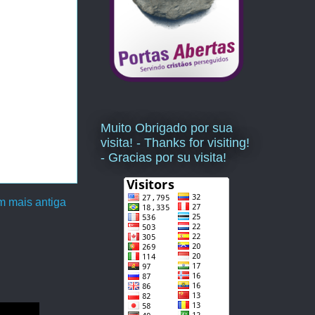
Muito Obrigado por sua
visita! - Thanks for visiting!
- Gracias por su visita!
 mais antiga