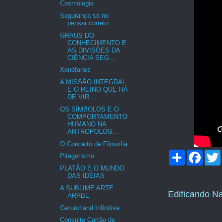
Cosmologia
Segurança só no
pensar correto...
GRAUS DO
CONHECIMENTO E
AS DIVISÕES DA
CIÊNCIA SEG...
Xenófanes
A MISSÃO INTEGRAL
E O REINO QUE HÁ
DE VIR...
OS SÍMBOLOS E O
COMPORTAMENTO
HUMANO NA
ANTROPOLOG...
O Conceito de Filosofia
C
F
Pitagorismo
o
a
PLATÃO E O MUNDO
m
c
i
DAS IDÉIAS
p
e
a
b
A SUBLIME ARTE
Edificando N
r
o
ÁRABE
t
o
Gerund and Infinitive
i
k
l
Consulte Cartão de