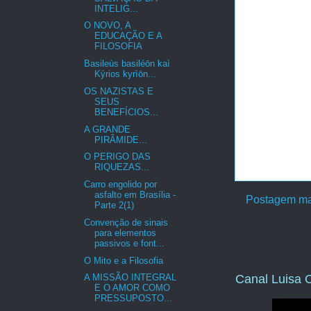
INTELIG...
O NOVO, A
EDUCAÇÃO E A
FILOSOFIA
Basileùs basiléōn kaì
Kýrios kyrìōn...
OS NAZISTAS E
SEUS
BENEFÍCIOS...
A GRANDE
PIRÂMIDE...
O PERIGO DAS
RIQUEZAS...
Carro engolido por
asfalto em Brasília -
Postagem ma
Parte 2(1)
Convenção de sinais
para elementos
passivos e font...
O Mito e a Filosofia
Canal Luisa C
A MISSÃO INTEGRAL
E O AMOR COMO
PRESSUPOSTO...