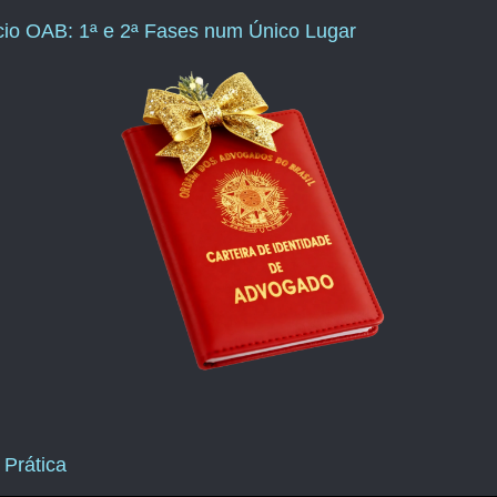
ício OAB: 1ª e 2ª Fases num Único Lugar
 Prática