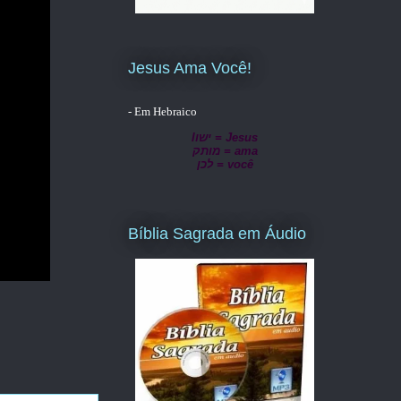
Jesus Ama Você!
- Em Hebraico
lישו = Jesus
מותק = ama
לכן = você
Bíblia Sagrada em Áudio