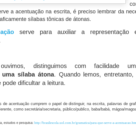
co
rve a acentuação na escrita, é preciso lembrar da ne
graficamente sílabas tônicas de átonas.
uação
serve para auxiliar a representação e
.
ouvimos, distinguimos com facilidade
e
uma sílaba átona
. Quando lemos, entretanto,
e pode dificultar a leitura.
s de acentuação cumprem o papel de distinguir, na escrita, palavras de graf
iferente, como secretária/secretaria, público/publico, baba/babá, mágoa/mago
ia, estudos e pesquisa:
http://brasilescola.uol.com.br/gramatica/para-que-serve-a-acentuacao.ht