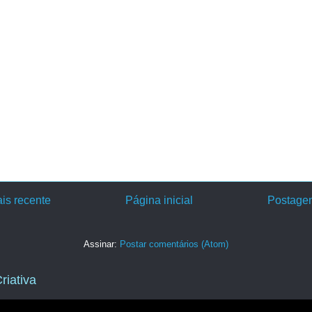
is recente
Página inicial
Postagem
Assinar:
Postar comentários (Atom)
riativa