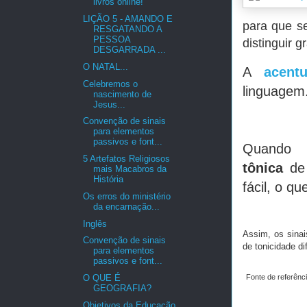
livros online!
LIÇÃO 5 - AMANDO E
para que se
RESGATANDO A
PESSOA
distinguir 
DESGARRADA ...
O NATAL...
A
acent
Celebremos o
linguagem
nascimento de
Jesus...
Convenção de sinais
para elementos
passivos e font...
Quando 
5 Artefatos Religiosos
tônica
d
mais Macabros da
História
fácil, o qu
Os erros do ministério
da encarnação...
Inglês
Assim, os sinai
Convenção de sinais
de tonicidade d
para elementos
passivos e font...
O QUE É
Fonte de referênc
GEOGRAFIA?
Objetivos da Educação