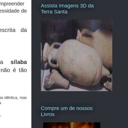
mpreender
Assista Imagens 3D da
cessidade de
Terra Santa
scrita da
 uma
sílaba
 não é tão
ia idêntica, mas
a.
Compre um de nossos
Livros
m