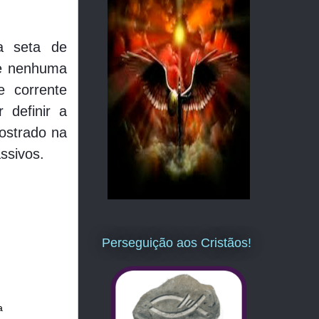
a seta de
 e nenhuma
e corrente
 definir a
ostrado na
ssivos.
Perseguição aos Cristãos!
a