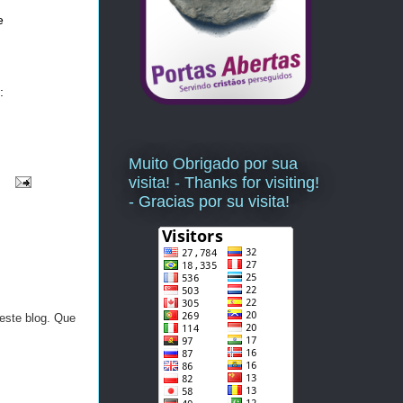
e
:
Muito Obrigado por sua
visita! - Thanks for visiting!
- Gracias por su visita!
este blog. Que