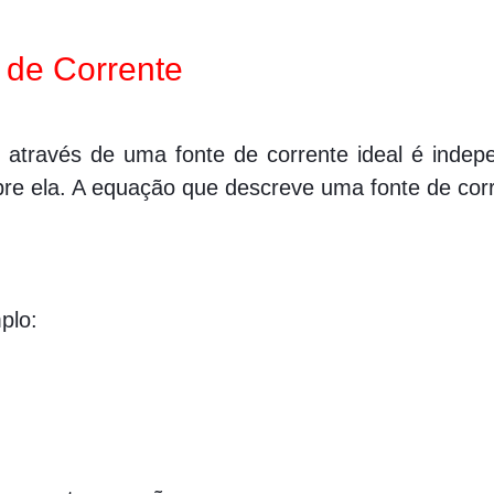
 de Corrente
e através de uma fonte de corrente ideal é indep
bre ela. A equação que descreve uma fonte de cor
mplo:
 A
quals, 1, space, A
o