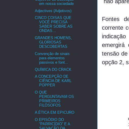
não apare
em nossa sociedade
Adjectives (Adjetivos)
CINCO COISAS QUE
Fontes d
VOCÊ PRECISA
SABER SOBRE AS
corrente 
ONDAS...
indicação
GRANDES HOMENS,
GLORIOSAS
emergirá 
DESCOBERTAS
tensão de
Convenção de sinais
para elementos
opção 2, s
passivos e font...
QUÍMICA DO CRACK
A CONCEPÇÃO DE
CIÊNCIA DE KARL
POPPER
O QUE
PERGUNTAVAM OS
PRIMEIROS
FILÓSOFOS
A ÉTICA EM EPICURO
O EPISÓDIO DO
“PARRICÍDIO” E A
SALVAÇÃO DA