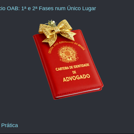
ício OAB: 1ª e 2ª Fases num Único Lugar
 Prática