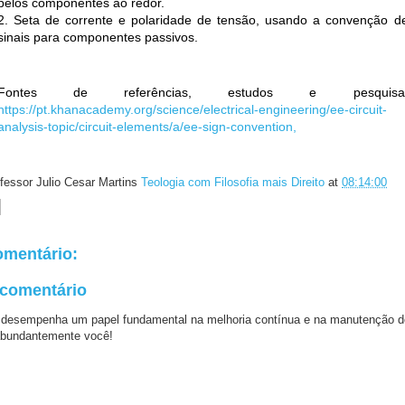
pelos componentes ao redor.
2. Seta de corrente e polaridade de tensão, usando a convenção d
sinais para componentes passivos.
Fontes de referências, estudos e pesquisa
https://pt.khanacademy.org/science/electrical-engineering/ee-circuit-
analysis-topic/circuit-elements/a/ee-sign-convention,
fessor Julio Cesar Martins
Teologia com Filosofia mais Direito
at
08:14:00
mentário:
 comentário
 desempenha um papel fundamental na melhoria contínua e na manutenção d
bundantemente você!