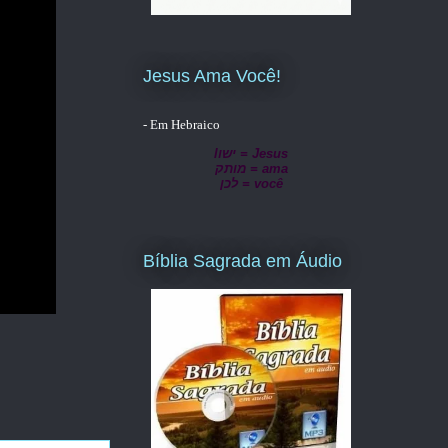
Jesus Ama Você!
- Em Hebraico
lישו = Jesus
מותק = ama
לכן = você
Bíblia Sagrada em Áudio