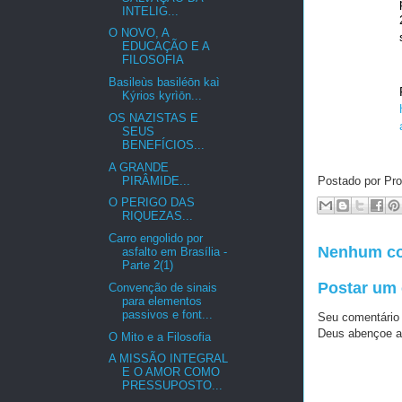
INTELIG...
O NOVO, A
EDUCAÇÃO E A
FILOSOFIA
Basileùs basiléōn kaì
Kýrios kyrìōn...
OS NAZISTAS E
SEUS
BENEFÍCIOS...
A GRANDE
PIRÂMIDE...
Postado por Pro
O PERIGO DAS
RIQUEZAS...
Carro engolido por
Nenhum co
asfalto em Brasília -
Parte 2(1)
Postar um
Convenção de sinais
para elementos
passivos e font...
Seu comentário
Deus abençoe a
O Mito e a Filosofia
A MISSÃO INTEGRAL
E O AMOR COMO
PRESSUPOSTO...