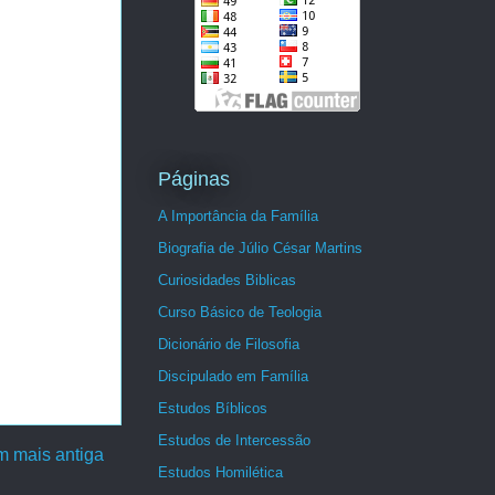
Páginas
A Importância da Família
Biografia de Júlio César Martins
Curiosidades Biblicas
Curso Básico de Teologia
Dicionário de Filosofia
Discipulado em Família
Estudos Bíblicos
Estudos de Intercessão
 mais antiga
Estudos Homilética