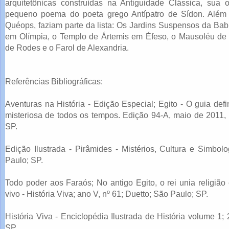
arquitetônicas construídas na Antiguidade Clássica, sua 
pequeno poema do poeta grego Antípatro de Sídon. Além
Quéops, faziam parte da lista: Os Jardins Suspensos da Babi
em Olímpia, o Templo de Ártemis em Éfeso, o Mausoléu de 
de Rodes e o Farol de Alexandria.
Referências Bibliográficas:
Aventuras na História - Edição Especial; Egito - O guia defin
misteriosa de todos os tempos. Edição 94-A, maio de 2011, E
SP.
Edição Ilustrada - Pirâmides - Mistérios, Cultura e Simbolo
Paulo; SP.
Todo poder aos Faraós; No antigo Egito, o rei unia religião
vivo - História Viva; ano V, nº 61; Duetto; São Paulo; SP.
História Viva - Enciclopédia Ilustrada de História volume 1;
SP.