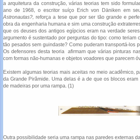
a arquitetura da construção, várias teorias tem sido formul
ano de 1968, o escritor suíço Erich von Däniken em se
Astronautas?,
reforça a tese que por ser tão grande e perfe
obra da engenharia humana e sim uma construção extraterrest
que os deuses dos antigos egípcios eram na verdade seres
argumento é sustentado por perguntas do tipo: como teriam 
tão pesados sem guindaste? Como puderam transportá-los po
Os defensores desta teoria afirmam que várias pinturas n
com formas não-humanas e objetos voadores que parecem óv
Existem algumas teorias mais aceitas no meio acadêmico, pa
da Grande Pirâmide. Uma delas é a de que os blocos eram 
de madeiras por uma rampa. (1)
Outra possibilidade seria uma rampa nas paredes externas da