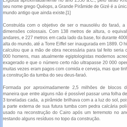
Erguida aproximadamente no ano 2550 a.C., pelo faraó Khu
seu nome grego Quéops, a Grande Pirâmide de Gizé é a únic
mundo antigo que ainda existe.[1]
Construída com o objetivo de ser o mausoléu do faraó, a
dimensões colossais. Com 138 metros de altura, o equiva
andares, e 227 metros em cada lado da base, foi durante 400
alta do mundo, até a Torre Eiffel ser inaugurada em 1889. O h
calculou que a mão de obra necessária para tal feito seri
000 homens, mas atualmente egiptologistas modernos acre
exagerado e que o número certo não ultrapasse 20 000 oper
muitas vezes eram pagos com comida e cerveja, mas que ti
a construção da tumba do seu deus-faraó.
Formada por aproximadamente 2,5 milhões de blocos d
maneira que entre alguns não é possível passar uma folha de
3 toneladas cada, a pirâmide brilhava com a a luz do sol, poi
a parte externa de sua futura tumba com pedra calcária poli
usado na reconstrução do Cairo após um terremoto no an
restando alguns resíduos no topo da construção.