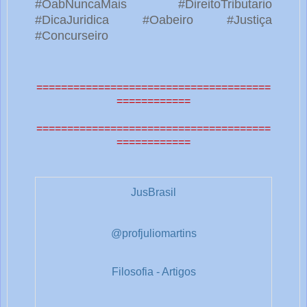
#OabNuncaMais #DireitoTributario
#DicaJuridica #Oabeiro #Justiça
#Concurseiro
======================================
============
======================================
============
JusBrasil
@profjuliomartins
Filosofia - Artigos