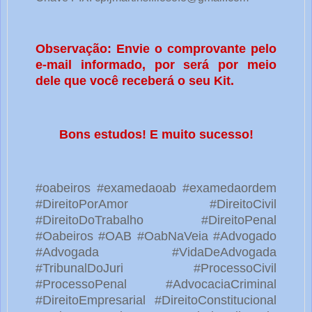
Observação: Envie o comprovante pelo
e-mail informado, por será por meio
dele que você receberá o seu Kit.
Bons estudos! E muito sucesso!
#oabeiros #examedaoab #examedaordem
#DireitoPorAmor #DireitoCivil
#DireitoDoTrabalho #DireitoPenal
#Oabeiros #OAB #OabNaVeia #Advogado
#Advogada #VidaDeAdvogada
#TribunalDoJuri #ProcessoCivil
#ProcessoPenal #AdvocaciaCriminal
#DireitoEmpresarial #DireitoConstitucional