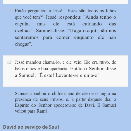
11
Então perguntou a Jessé: "Estes são todos os filhos
Jessé respondeu: "Ainda tenho o
que você tem?"
caçula, mas ele está cuidando das
ovelhas".
Samuel disse: "Traga-o aqui; não nos
sentaremos para comer enquanto ele não
chegar".
12
Jessé mandou chamá-lo, e ele veio. Ele era ruivo, de
Então o Senhor disse
belos olhos e boa aparência.
a Samuel: "É este! Levante-se e unja-o".
13
Samuel apanhou o chifre cheio de óleo e o ungiu na
presença de seus irmãos, e, a partir daquele dia, o
Espírito do Senhor apoderou-se de Davi. E Samuel
voltou para Ramá.
David ao serviço de Saul