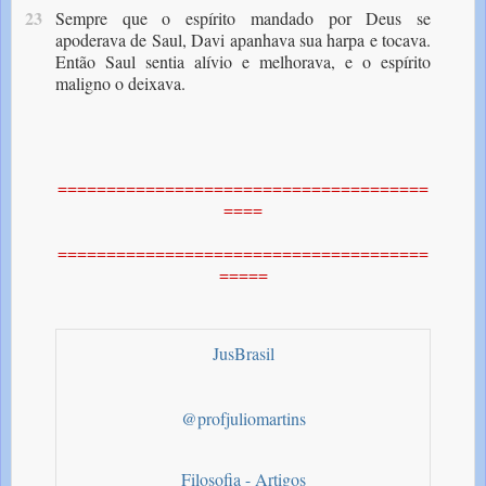
23
Sempre que o espírito mandado por Deus se
apoderava de Saul, Davi apanhava sua harpa e tocava.
Então Saul sentia alívio e melhorava, e o espírito
maligno o deixava.
======================================
====
======================================
=====
JusBrasil
@profjuliomartins
Filosofia - Artigos