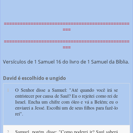
===============================================
===
===============================================
===
Versículos de 1 Samuel 16 do livro de 1 Samuel da Bíblia.
David é escolhido e ungido
1
O Senhor disse a Samuel: "Até quando você irá se
entristecer por causa de Saul? Eu o rejeitei como rei de
Israel. Encha um chifre com óleo e vá a Belém; eu o
enviarei a Jessé. Escolhi um de seus filhos para fazê-lo
rei".
2
Samuel, porém, disse: "Como poderei ir? Saul saberá