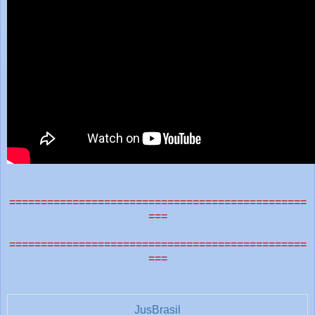
===============================================
===
===============================================
===
JusBrasil