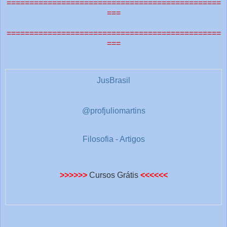
===============================================
===
===============================================
===
JusBrasil
@profjuliomartins
Filosofia - Artigos
>>>>>>
Cursos Grátis
<<<<<<