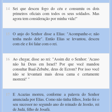
14
Sei que desceu fogo do céu e consumiu os dois
primeiros oficiais com todos os seus soldados. Mas
agora tem consideração por minha vida!"
15
O anjo do Senhor disse a Elias: "Acompanhe-o; não
tenha medo dele". Então Elias se levantou, desceu
com ele e foi falar com o rei.
16
Ao chegar, disse ao rei: "Assim diz o Senhor: 'Acaso
não há Deus em Israel? Por que você mandou
consultar Baal-Zebube, deus de Ecrom? Por isso você
não se levantará mais dessa cama e certamente
morrerá!' "
17
E Acazias morreu, conforme a palavra do Senhor
anunciada por Elias. Como não tinha filhos, Jorão foi o
seu sucessor no segundo ano do reinado de Jeorão, rei
de Judá, filho de Josafá.