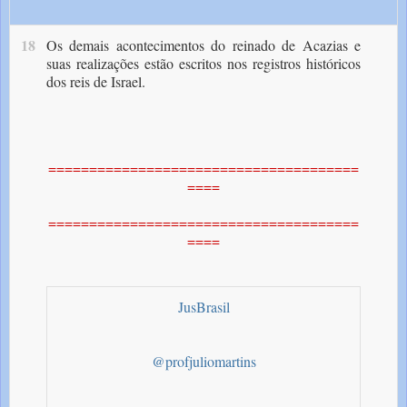
18
O­s demais acontecimentos do reinado de Acazias e
suas realizações estão escritos nos registros históricos
dos reis de Israel.
======================================
====
======================================
====
JusBrasil
@profjuliomartins