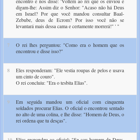
encontro e nos disse: 'Voltem ao rei que os enviou e
digam-lhe: Assim diz o Senhor: "Acaso não há Deus
em Israel? Por que você mandou consultar Baal-
Zebube, deus de Ecrom? Por isso você não se
levantará mais dessa cama e certamente morrerá!" ' "
7
O rei lhes perguntou: "Como era o homem que os
encontrou e disse isso?"
8
Eles responderam: "Ele vestia roupas de pelos e usava
um cinto de couro".
O rei concluiu: "Era o tesbita Elias".
9
Em seguida mandou um oficial com cinquenta
soldados procurar Elias. O oficial o encontrou sentado
no alto de uma colina, e lhe disse: "Homem de Deus, o
rei ordena que tu desças".
10
Elias respondeu ao oficial: "Se sou homem de Deus,