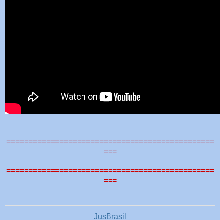
===============================================
===
===============================================
===
JusBrasil