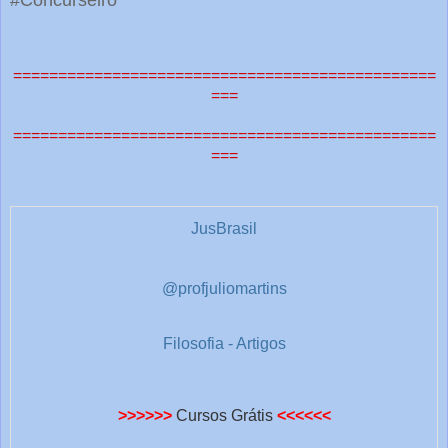
===============================================
===
===============================================
===
JusBrasil
@profjuliomartins
Filosofia - Artigos
>>>>>>
Cursos Grátis
<<<<<<