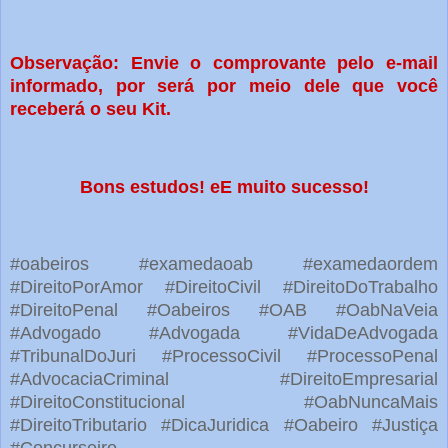
Observação: Envie o comprovante pelo e-mail
informado, por será por meio dele que você
receberá o seu Kit.
Bons estudos! eE muito sucesso!
#oabeiros #examedaoab #examedaordem
#DireitoPorAmor #DireitoCivil #DireitoDoTrabalho
#DireitoPenal #Oabeiros #OAB #OabNaVeia
#Advogado #Advogada #VidaDeAdvogada
#TribunalDoJuri #ProcessoCivil #ProcessoPenal
#AdvocaciaCriminal #DireitoEmpresarial
#DireitoConstitucional #OabNuncaMais
#DireitoTributario #DicaJuridica #Oabeiro #Justiça
#Concurseiro