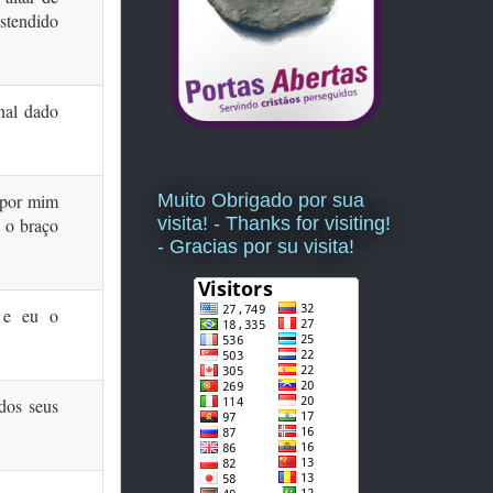
estendido
inal dado
Muito Obrigado por sua
 por mim
visita! - Thanks for visiting!
 o braço
- Gracias por su visita!
 e eu o
dos seus