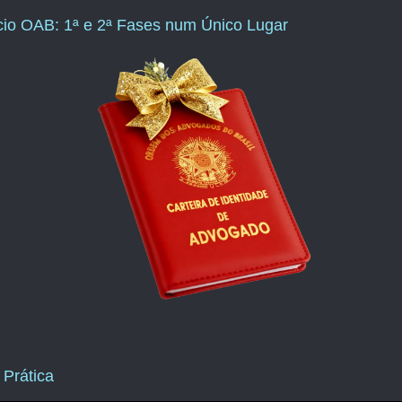
ício OAB: 1ª e 2ª Fases num Único Lugar
 Prática