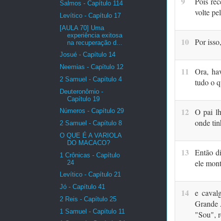
9
Pois re
Salmos - Capítulo 114
volte pe
Levítico - Capítulo 17
[AULA 70] Uma
experiência exitosa
10
Por isso
na recuperação d...
Josué - Capítulo 14
Neemias - Capítulo 12
11
Ora, hav
2 Samuel - Capítulo 4
tudo o q
Deuteronômio -
Capítulo 19
12
O pai lh
Números - Capítulo 29
onde ti
2 Samuel - Capítulo 8
O QUE É A VARIOLA
DO MACACO?
13
Então d
1 Crônicas - Capítulo
ele mon
24
Levítico - Capítulo 21
Jó - Capítulo 41
14
e caval
2 Reis - Capítulo 25
Grande 
1 Samuel - Capítulo 11
"Sou", 