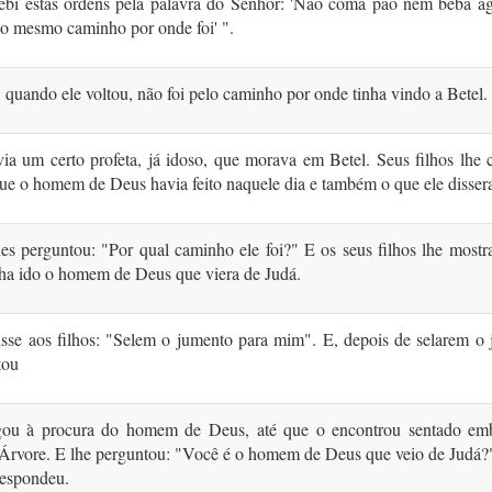
cebi estas ordens pela palavra do Senhor: 'Não coma pão nem beba á
lo mesmo caminho por onde foi' ".
, quando ele voltou, não foi pelo caminho por onde tinha vindo a Betel.
ia um certo profeta, já idoso, que morava em Betel. Seus filhos lhe
ue o homem de Deus havia feito naquele dia e também o que ele dissera
es perguntou: "Por qual caminho ele foi?" E os seus filhos lhe most
nha ido o homem de Deus que viera de Judá.
isse aos filhos: "Selem o jumento para mim". E, depois de selarem o 
tou
gou à procura do homem de Deus, até que o encontrou sentado em
Árvore. E lhe perguntou: "Você é o homem de Deus que veio de Judá?
respondeu.