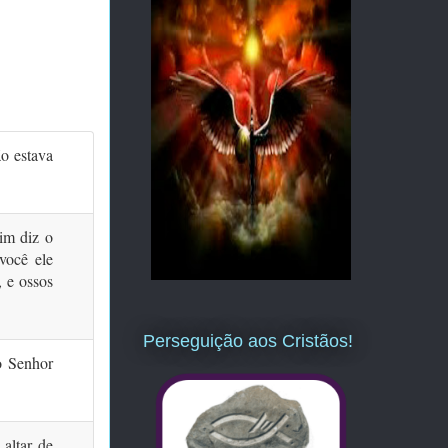
o estava
sim diz o
você ele
, e ossos
Perseguição aos Cristãos!
o Senhor
altar de