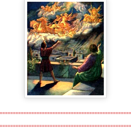
=================================================
=================================================