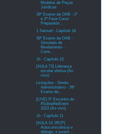
Modelos de Peças
Jurídicas
39º Exame da OAB - 1ª
e 2ª Fase Curso
Preparatóri...
1 Samuel - Capítulo 16
39º Exame da OAB -
Simulado de
Nivelamento -
Corre...
Jó - Capítulo 15
[AULA 73] Liderança
escolar efetiva (Ao
vivo)
Licitações - Direito
Administrativo - 39º
Exame da...
[LIVE] 5º Encontro do
#SobralNoEnem
2023 (Ao vivo)
Jó - Capítulo 11
[AULA 14 JRCP]
Autoconsciência e
diálogo; e juvent...