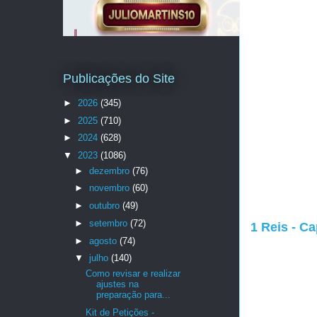
Publicações do Site
►
2026
(345)
►
2025
(710)
►
2024
(628)
▼
2023
(1086)
►
dezembro
(76)
►
novembro
(60)
►
outubro
(49)
►
setembro
(72)
1 Reis - Ca
►
agosto
(74)
▼
julho
(140)
Como revisar e realizar
ajustes na
preparação para...
Kit de Petições -