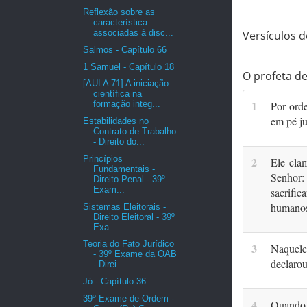
Reflexão sobre as
característica
associadas à disc...
Versículos de
Salmos - Capítulo 66
1 Samuel - Capítulo 18
O profeta d
[AULA 71] A iniciação
científica na
1
formação integ...
Por ord
em pé ju
Estabilidades no
Contrato de Trabalho
- Direito do...
Princípios
2
Ele clam
Fundamentais -
Senhor:
Direito Penal - 39º
Exam...
sacrific
humanos
Sistemas Eleitorais -
Direito Eleitoral - 39º
Exa...
Teoria do Fato Jurídico
3
Naquele
- 39º Exame da OAB
declarou
- Direi...
Jó - Capítulo 36
39º Exame de Ordem -
4
Quando 