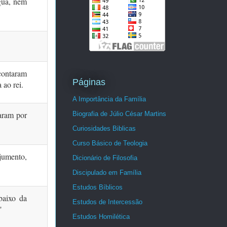
gua, nem
 contaram
Páginas
 ao rei.
A Importância da Família
raram por
Biografia de Júlio César Martins
Curiosidades Biblicas
Curso Básico de Teologia
jumento,
Dicionário de Filosofia
Discipulado em Família
Estudos Bíblicos
baixo da
Estudos de Intercessão
"
Estudos Homilética