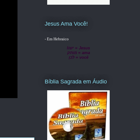
Jesus Ama Você!
- Em Hebraico
lישו = Jesus
מותק = ama
לכן = você
Bíblia Sagrada em Áudio