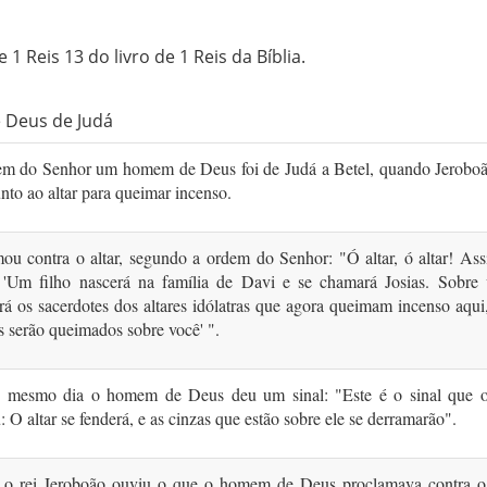
 1 Reis 13 do livro de 1 Reis da Bíblia.
e Deus de Judá
em do Senhor um homem de Deus foi de Judá a Betel, quando Jeroboã
nto ao altar para queimar incenso.
ou contra o altar, segundo a ordem do Senhor: "Ó altar, ó altar! As
 'Um filho nascerá na família de Davi e se chamará Josias. Sobre 
ará os sacerdotes dos altares idólatras que agora queimam incenso aqui
 serão queimados sobre você' ".
 mesmo dia o homem de Deus deu um sinal: "Este é o sinal que 
: O altar se fenderá, e as cinzas que estão sobre ele se derramarão".
o rei Jeroboão ouviu o que o homem de Deus proclamava contra o 