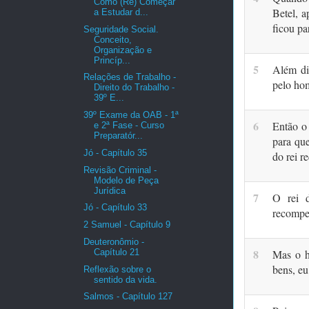
Como (Re) Começar
Betel, a
a Estudar d...
ficou pa
Seguridade Social.
Conceito,
Organização e
Princíp...
5
Além dis
Relações de Trabalho -
pelo ho
Direito do Trabalho -
39º E...
39º Exame da OAB - 1ª
6
Então o
e 2ª Fase - Curso
Preparatór...
para qu
Jó - Capítulo 35
do rei r
Revisão Criminal -
Modelo de Peça
Jurídica
7
O rei 
Jó - Capítulo 33
recompe
2 Samuel - Capítulo 9
Deuteronômio -
8
Capítulo 21
Mas o h
bens, eu
Reflexão sobre o
sentido da vida.
Salmos - Capítulo 127