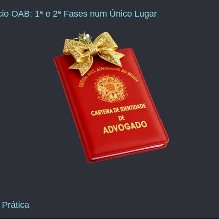
ício OAB: 1ª e 2ª Fases num Único Lugar
 Prática