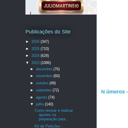
Publicações do Site
►
2026
(347)
►
2025
(710)
►
2024
(628)
▼
2023
(1086)
►
dezembro
(76)
►
novembro
(60)
►
outubro
(49)
►
setembro
(72)
N úmeros -
►
agosto
(74)
▼
julho
(140)
Como revisar e realizar
ajustes na
preparação para...
Kit de Petições -