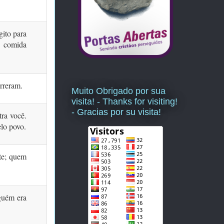
gito para
a comida
rreram.
Muito Obrigado por sua
visita! - Thanks for visiting!
- Gracias por su visita!
ra você.
lo povo.
te; quem
guém era