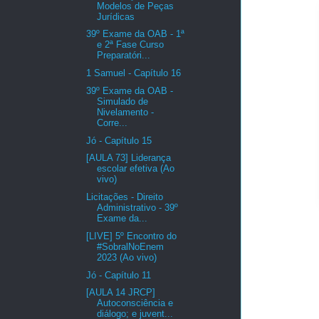
Modelos de Peças
Jurídicas
39º Exame da OAB - 1ª
e 2ª Fase Curso
Preparatóri...
1 Samuel - Capítulo 16
39º Exame da OAB -
Simulado de
Nivelamento -
Corre...
Jó - Capítulo 15
[AULA 73] Liderança
escolar efetiva (Ao
vivo)
Licitações - Direito
Administrativo - 39º
Exame da...
[LIVE] 5º Encontro do
#SobralNoEnem
2023 (Ao vivo)
Jó - Capítulo 11
[AULA 14 JRCP]
Autoconsciência e
diálogo; e juvent...