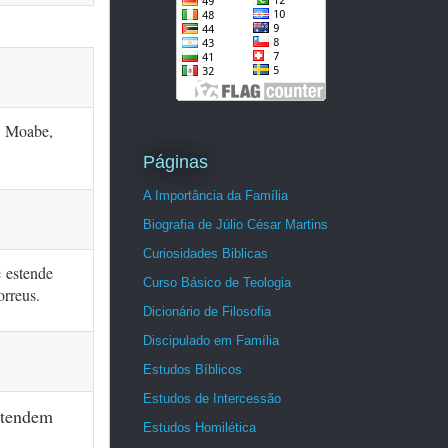
e Moabe,
Páginas
A Importância da Família
Biografia de Júlio César Martins
Curiosidades Biblicas
e estende
Curso Básico de Teologia
orreus.
Dicionário de Filosofia
Discipulado em Família
Estudos Bíblicos
Estudos de Intercessão
stendem
Estudos Homilética