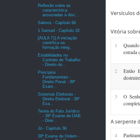
Reflexão sobre as
característica
Versículos d
associadas à disc...
Salmos - Capítulo 66
1 Samuel - Capítulo 18
Vitória sob
[AULA 71] A iniciação
científica na
1
Quando 
formação integ...
estrada 
Estabilidades no
Contrato de Trabalho
- Direito do...
2
Então I
Princípios
destruir
Fundamentais -
Direito Penal - 39º
Exam...
Sistemas Eleitorais -
3
O Senho
Direito Eleitoral - 39º
completa
Exa...
Teoria do Fato Jurídico
- 39º Exame da OAB
- Direi...
A serpente 
Jó - Capítulo 36
4
Partira
39º Exame de Ordem -