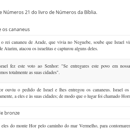
e Números 21 do livro de Números da Bíblia.
re os cananeus
o rei cananeu de Arade, que vivia no Neguebe, soube que Israel vi
de Atarim, atacou os israelitas e capturou alguns deles.
srael fez este voto ao Senhor: "Se entregares este povo em noss
emos totalmente as suas cidades".
r ouviu o pedido de Israel e lhes entregou os cananeus. Israel os 
mente, a eles e às suas cidades; de modo que o lugar foi chamado Hor
de bronze
m eles do monte Hor pelo caminho do mar Vermelho, para contornarem