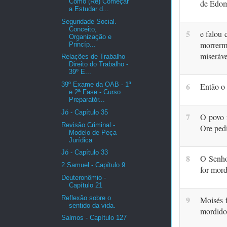
Como (Re) Começar
de Edom
a Estudar d...
Seguridade Social.
Conceito,
5
e falou 
Organização e
morrerm
Princíp...
miseráve
Relações de Trabalho -
Direito do Trabalho -
39º E...
39º Exame da OAB - 1ª
6
Então o
e 2ª Fase - Curso
Preparatór...
Jó - Capítulo 35
7
O povo 
Revisão Criminal -
Ore pedi
Modelo de Peça
Jurídica
Jó - Capítulo 33
8
O Senho
2 Samuel - Capítulo 9
for mord
Deuteronômio -
Capítulo 21
Reflexão sobre o
9
Moisés 
sentido da vida.
mordido 
Salmos - Capítulo 127