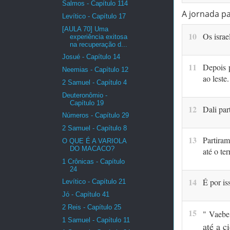
Salmos - Capítulo 114
A jornada p
Levítico - Capítulo 17
[AULA 70] Uma
10
Os israe
experiência exitosa
na recuperação d...
Josué - Capítulo 14
11
Depois 
Neemias - Capítulo 12
ao leste.
2 Samuel - Capítulo 4
Deuteronômio -
Capítulo 19
12
Dali par
Números - Capítulo 29
2 Samuel - Capítulo 8
13
Partiram
O QUE É A VARIOLA
DO MACACO?
até o te
1 Crônicas - Capítulo
24
14
É por is
Levítico - Capítulo 21
Jó - Capítulo 41
2 Reis - Capítulo 25
15
" Vaebe
1 Samuel - Capítulo 11
até a 