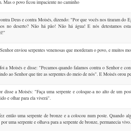
. Mas o povo ficou impaciente no caminho
contra Deus e contra Moisés, dizendo: "Por que vocês nos tiraram do E
os no deserto? Não há pão! Não há água! E nós detestamos est
l!"
 Senhor enviou serpentes venenosas que morderam o povo, e muitos mo
foi a Moisés e disse: "Pecamos quando falamos contra o Senhor e cont
ndo ao Senhor que tire as serpentes do meio de nós". E Moisés orou pe
r disse a Moisés: "Faça uma serpente e coloque-a no alto de um pos
ido e olhar para ela viverá".
fez então uma serpente de bronze e a colocou num poste. Quando al
por uma serpente e olhava para a serpente de bronze, permanecia vivo.