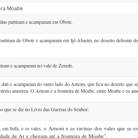
ara Moabe
litas partiram e acamparam em Obote.
partiram de Obote e acamparam em Ijé-Abarim, no deserto defronte d
tiram e acamparam no vale de Zerede.
 dali e acamparam do outro lado do Arnom, que fica no deserto que s
rritório amorreu. O Arnom é a fronteira de Moabe, entre Moabe e os am
so que se diz no Livro das Guerras do Senhor:
o Arnom
e as ravinas dos vales
que se e
, em Sufá, e os vales,
cidade de Ar
e chegam até a fronteira de Moabe".