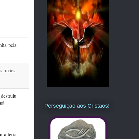
nha pela
as mãos,
destruiu
má.
Perseguição aos Cristãos!
 a terra