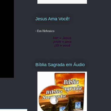
Jesus Ama Você!
- Em Hebraico
lישו = Jesus
מותק = ama
לכן = você
Bíblia Sagrada em Áudio