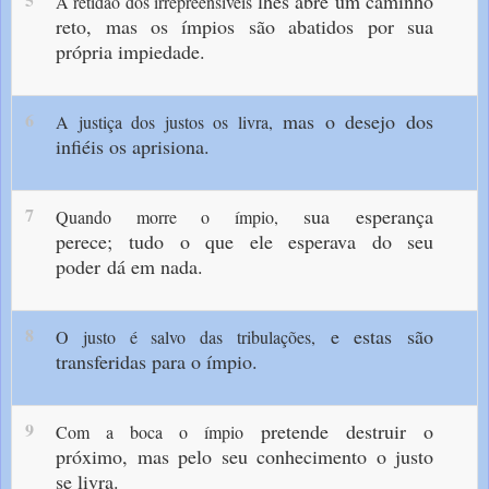
lhes abre um caminho
A retidão dos irrepreensíveis
reto,
mas os ímpios são abatidos
por sua
própria impiedade.
6
mas o desejo dos
A justiça dos justos os livra,
infiéis os aprisiona.
7
sua esperança
Quando morre o ímpio,
perece;
tudo o que ele esperava do seu
poder
dá em nada.
8
e estas são
O justo é salvo das tribulações,
transferidas para o ímpio.
9
pretende destruir o
Com a boca o ímpio
próximo,
mas pelo seu conhecimento
o justo
se livra.