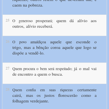
caem na pobreza.
25
quem dá alívio aos
O generoso prosperará;
outros,
alívio receberá.
26
aquele que esconde o
O povo amaldiçoa
trigo,
mas a bênção coroa
aquele que logo se
dispõe a vendê-lo.
27
já o mal vai
Quem procura o bem será respeitado;
de encontro a quem o busca.
28
certamente
Quem confia em suas riquezas
cairá,
mas os justos florescerão
como a
folhagem verdejante.