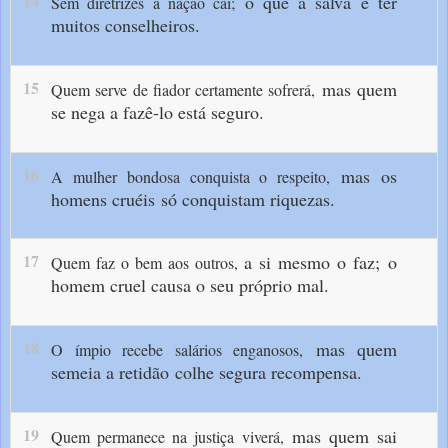
14
o que a salva é ter
Sem diretrizes a nação cai;
muitos conselheiros.
15
mas quem
Quem serve de fiador certamente sofrerá,
se nega a fazê-lo está seguro.
16
mas os
A mulher bondosa conquista o respeito,
homens cruéis
só conquistam riquezas.
17
a si mesmo o faz;
o
Quem faz o bem aos outros,
homem cruel causa o seu próprio mal.
18
mas quem
O ímpio recebe salários enganosos,
semeia a retidão
colhe segura recompensa.
19
mas quem sai
Quem permanece na justiça viverá,