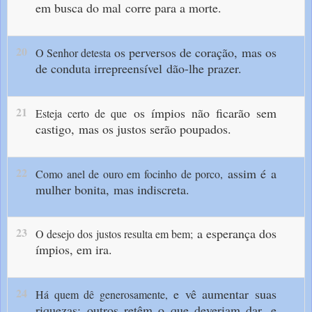
em busca do mal
corre para a morte.
20
os perversos de coração,
mas os
O Senhor detesta
de conduta irrepreensível
dão-lhe prazer.
21
os ímpios não ficarão sem
Esteja certo de que
castigo,
mas os justos serão poupados.
22
assim é a
Como anel de ouro em focinho de porco,
mulher bonita,
mas indiscreta.
23
a esperança dos
O desejo dos justos resulta em bem;
ímpios, em ira.
24
e vê aumentar suas
Há quem dê generosamente,
riquezas;
outros retêm o que deveriam dar,
e