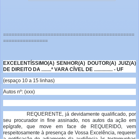
===============================================
================
EXCELENTÍSSIMO(A) SENHOR(A) DOUTOR(A) JUIZ(A)
DE DIREITO DA ........ª VARA CÍVEL DE ............... - UF
(espaço 10 a 15 linhas)
Autos nº: (xxx)
REQUERENTE, já devidamente qualificado, por
seu procurador in fine assinado, nos autos da ação em
epígrafe, que move em face de REQUERIDO, vem
respeitosamente à presença de Vossa Excelência, requerer
a notificação do adiamento da audiência às testemunhas