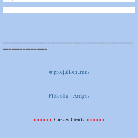
===============================================
================
@profjuliomartins
Filosofia - Artigos
>>>>>>
<<<<<<
Cursos Grátis