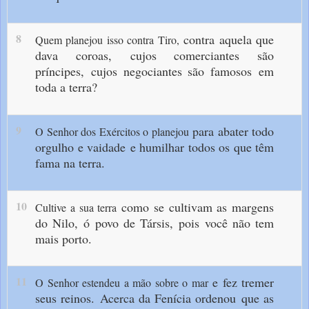
8
contra aquela que
Quem planejou isso contra Tiro,
dava coroas,
cujos comerciantes são
príncipes,
cujos negociantes são famosos
em
toda a terra?
9
para abater todo
O Senhor dos Exércitos o planejou
orgulho e vaidade
e humilhar todos os que têm
fama na terra.
10
como se cultivam as margens
Cultive a sua terra
do Nilo,
ó povo de Társis,
pois você não tem
mais porto.
11
e fez tremer
O Senhor estendeu a mão sobre o mar
seus reinos.
Acerca da Fenícia ordenou
que as