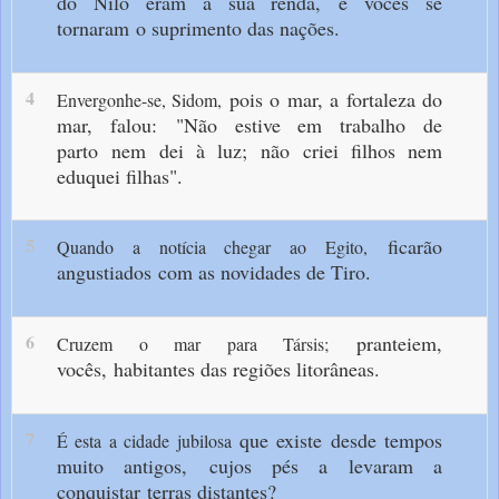
do Nilo eram a sua renda,
e vocês se
tornaram
o suprimento das nações.
4
pois o mar, a fortaleza do
Envergonhe-se, Sidom,
mar, falou:
"Não estive em trabalho de
parto
nem dei à luz;
não criei filhos nem
eduquei filhas".
5
ficarão
Quando a notícia chegar ao Egito,
angustiados
com as novidades de Tiro.
6
pranteiem,
Cruzem o mar para Társis;
vocês,
habitantes das regiões litorâneas.
7
que existe desde tempos
É esta a cidade jubilosa
muito antigos,
cujos pés a levaram a
conquistar
terras distantes?