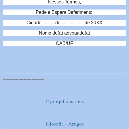
Nesses Termos,
Pede e Espera Deferimento.
Cidade, ......... de ................... de 20XX
Nome do(a) advogado(a)
OAB/UF
===============================================
================
@profjuliomartins
Filosofia - Artigos