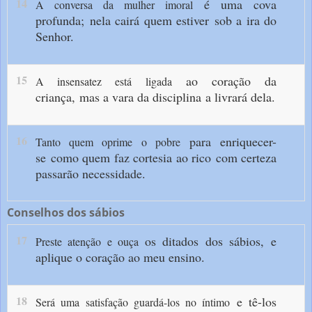
14
é uma cova
A conversa da mulher imoral
profunda;
nela cairá quem estiver
sob a ira do
Senhor.
15
ao coração da
A insensatez está ligada
criança,
mas a vara da disciplina
a livrará dela.
16
para enriquecer-
Tanto quem oprime o pobre
se
como quem faz cortesia ao rico
com certeza
passarão necessidade.
Conselhos dos sábios
17
os ditados dos sábios,
e
Preste atenção e ouça
aplique o coração ao meu ensino.
18
e tê-los
Será uma satisfação guardá-los no íntimo