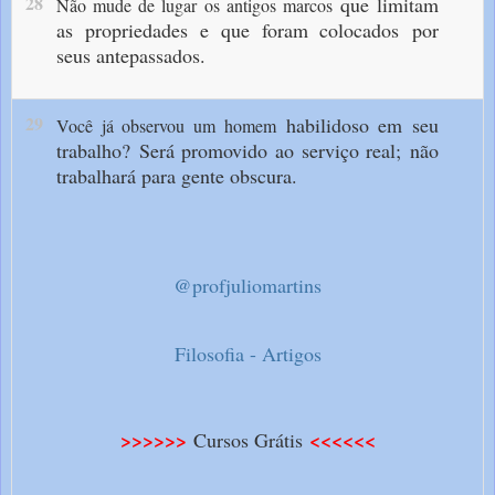
28
que limitam
Não mude de lugar os antigos marcos
as propriedades
e que foram colocados
por
seus antepassados.
29
habilidoso em seu
Você já observou um homem
trabalho?
Será promovido ao serviço real;
não
trabalhará para gente obscura.
@profjuliomartins
Filosofia - Artigos
>>>>>>
<<<<<<
Cursos Grátis