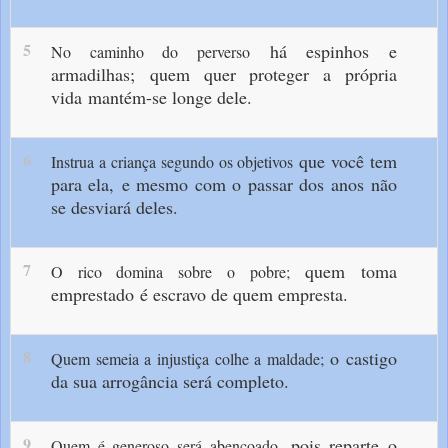
5
há espinhos e
No caminho do perverso
armadilhas;
quem quer proteger a própria
vida
mantém-se longe dele.
6
que você tem
Instrua a criança segundo os objetivos
para ela,
e mesmo com o passar dos anos
não
se desviará deles.
7
quem toma
O rico domina sobre o pobre;
emprestado
é escravo de quem empresta.
8
o castigo
Quem semeia a injustiça colhe a maldade;
da sua arrogância será completo.
9
pois reparte o
Quem é generoso será abençoado,