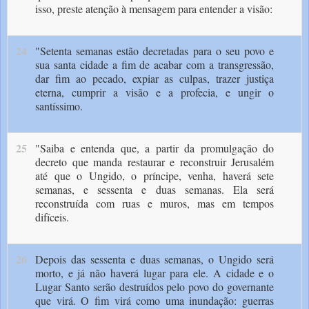
isso, preste atenção à mensagem para entender a visão:
24
"Setenta semanas estão decretadas para o seu povo e
sua santa cidade a fim de acabar com a transgressão,
dar fim ao pecado, expiar as culpas, trazer justiça
eterna, cumprir a visão e a profecia, e ungir o
santíssimo.
25
"Saiba e entenda que, a partir da promul­gação do
decreto que manda restaurar e recons­truir Jerusalém
até que o Ungido, o príncipe, venha, haverá sete
semanas, e sessenta e duas semanas. Ela será
reconstruída com ruas e muros, mas em tempos
difíceis.
26
Depois das sessenta e duas semanas, o Ungido será
morto, e já não haverá lugar para ele. A cidade e o
Lugar Santo serão destruídos pelo povo do governante
que virá. O fim virá como uma inundação: guerras