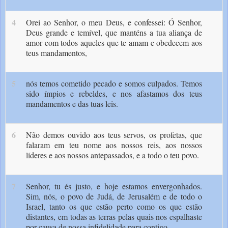
4
Orei ao Senhor, o meu Deus, e confes­sei: Ó Senhor,
Deus grande e temível, que manténs a tua aliança de
amor com todos aque­les que te amam e obedecem aos
teus manda­mentos,
5
nós temos cometido pecado e somos culpados. Temos
sido ímpios e rebeldes, e nos afastamos dos teus
mandamentos e das tuas leis.
6
Não demos ouvido aos teus servos, os profetas, que
falaram em teu nome aos nossos reis, aos nossos
líderes e aos nossos antepassados, e a todo o teu povo.
7
Senhor, tu és justo, e hoje estamos enver­gonhados.
Sim, nós, o povo de Judá, de Jerusa­lém e de todo o
Israel, tanto os que estão perto como os que estão
distantes, em todas as terras pelas quais nos espalhaste
por causa de nossa infidelidade para contigo.