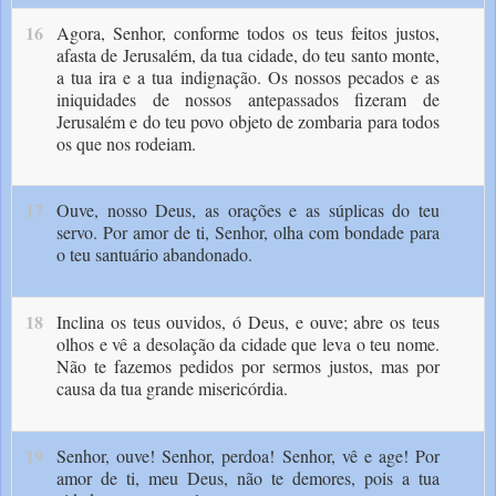
16
Agora, Se­nhor, conforme todos os teus feitos justos,
afasta de Jerusalém, da tua cidade, do teu santo monte,
a tua ira e a tua indignação. Os nossos pecados e as
iniquidades de nossos antepassados fizeram de
Jerusalém e do teu povo objeto de zombaria para todos
os que nos rodeiam.
17
Ouve, nosso Deus, as orações e as súplicas do teu
servo. Por amor de ti, Senhor, olha com bondade para
o teu santuário abando­nado.
18
Inclina os teus ouvidos, ó Deus, e ouve; abre os teus
olhos e vê a desolação da cidade que leva o teu nome.
Não te fazemos pedidos por sermos justos, mas por
causa da tua grande misericórdia.
19
Senhor, ouve! Senhor, perdoa! Senhor, vê e age! Por
amor de ti, meu Deus, não te demores, pois a tua