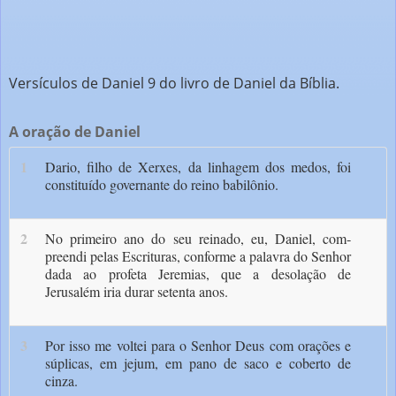
Versículos de Daniel 9 do livro de Daniel da Bíblia.
A oração de Daniel
1
Dario, filho de Xerxes, da linhagem dos medos, foi
constituído governante do reino babilônio.
2
No primeiro ano do seu reinado, eu, Daniel, com­
preendi pelas Escrituras, conforme a palavra do Senhor
dada ao profeta Jeremias, que a desola­ção de
Jerusalém iria durar setenta anos.
3
Por isso me voltei para o Senhor Deus com orações e
súplicas, em jejum, em pano de saco e coberto de
cinza.