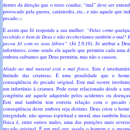
dentro da direção que o texto conduz, “mal” deve ser enten
provocado pela guerra, catástrofes, etc., e não aquele que 
pecado.
[4]
É assim que Jó responde a sua mulher:
“Falas como qualqu
recebido o bem de Deus e não receberíamos também o mal? E
pecou Jó com os seus lábios”
(Jó 2.9,10). Jó atribui a De
infortúnios, como sendo ele aquele que permitiu cada uma d
embora saibamos que Deus permitiu, mas não o causou.
Aliado ao mal natural está o mal físico.
Este é involuntári
finitude das criaturas. É uma penalidade que o hom
conseqüência do pecado original. Este mal ocorre involun
um infortúnio à criatura. Pode estar relacionado desde a u
congênita até aquele adquirido pelos acidentes ou doenças 
Este mal também tem estreita relação com o pecado o
conseqüência deste embora seja distinto. Deus criou o hom
integridade, não apenas espiritual e moral, mas também fisi
física é, entre outros males, uma das punições mais severa
pecado original. É um mal que assola o homem e o mesmo