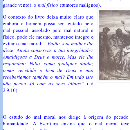
grande vento), o
mal físico
(tumores malignos).
O contexto do livro deixa muito claro que
embora o homem possa ser tentado pelo
mal pessoal, assolado pelo mal natural e
físico, pode ele mesmo, manter-se íntegro e
evitar o mal moral:
“Então, sua mulher lhe
disse: Ainda conservas a tua integridade?
Amaldiçoas a Deus e morre. Mas ele lhe
respondeu: Falas como qualquer doida;
temos recebido o bem de Deus e não
receberíamos também o mal? Em tudo isto
não pecou Jó com os seus lábios”
(Jó
2.9,10).
O estudo do mal moral nos dirige à origem do pecado 
humanidade. A Escritura ensina que o mal moral tev