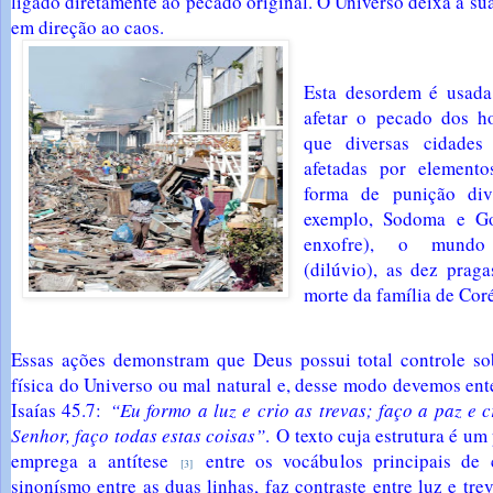
ligado diretamente ao pecado original. O Universo deixa a su
em direção ao caos.
Esta desordem é usada
afetar o pecado dos h
que diversas cidades 
afetadas por elemento
forma de punição di
exemplo, Sodoma e G
enxofre), o mundo 
(dilúvio), as dez praga
morte da família de Coré
Essas ações demonstram que Deus possui total controle s
física do Universo ou mal natural e, desse modo devemos ent
Isaías 45.7:
“Eu formo a luz e crio as trevas; faço a paz e c
Senhor, faço todas estas coisas”
.
O texto cuja estrutura é um
emprega a antítese
entre os vocábulos principais de 
[3]
sinonísmo entre as duas linhas, faz contraste entre luz e trev