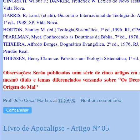
GINGRICH, Wilbur F.; DANKER, Frederick W. Léxico do Novo Testam
Vida Nova.
HARRIS, R, Laird, (et alii), Dicionário Internacional de Teologia do 
1ª ed., 1998, SP, Vida Nova.
HORTON, Stanley M. (ed.) Teologia Sistemática, 1ª ed.,1996, RJ, CP
PEARLMAN, Myer. Conhecendo as Doutrinas da Bíblia, 7ª ed., 1978, 
TEIXEIRA, Alfredo Borges. Dogmática Evangélica, 2ª ed., 1976, RJ, 
Pendão Real.
THIESSEN, Henry Clarence. Palestras em Teologia Sistemática, 1ª ed.
Observações: Serão publicados uma série de cinco artigos em
mesm0 titulo e temas diferenciados versando sobre "Os Decr
Origem do Mal"
Prof. Julio Cesar Martins
at
11:39:00
Nenhum comentário:
Compartilhar
Livro de Apocalipse - Artigo Nº 05