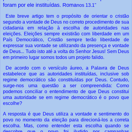
foram por ele instituídas. Roma
nos 13.1"
Este breve artigo tem o propósito de orientar o cristão
segundo a vontade de Deus no correto procedimento de sua
cidadania em relação à escolha de autoridades nas
eleições. Eleições sempre existirão com liberdade em um
País Democrático, Cristão sempre terão liberdade de
expressar sua vontade se utilizando da presença e vontade
de Deus... Tudo isto até a volta do Senhor Jesus! Sem Deus
em primeiro lugar somos todos um projeto falido.
De acordo com o versículo áureo, a Palavra de Deus
estabelece que as
autoridades instituídas, inclusive sob
regime democrático são constituídas por Deus.
Contudo,
surge-nos uma questão a ser compreendida: Como
podemos conciliar
o entendimento de que Deus constitui
uma autoridade se em regime democrático é o
povo que
escolhe?
A resposta é que Deus utiliza a vontade e sentimento do
povo no momento da
eleição para direcioná-los a correta
escolha. Mas, como entender esta escolha quando
se
descobre que o povo foi iludido por campanhas