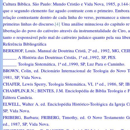
Cultura Bíblica. São Paulo: Mundo Cristão e Vida Nova, 1985, p.144-
que o segundo elemento faz agudo contraste com o primeiro. Embor
relação contrastante dentro de cada linha do verso, permanece a sinon
primeiras linhas do discurso.
[4]
Uma análise minuciosa do capítulo reve
libertação do povo do cativeiro através da instrumentalidade de Ciro, 
tanto o responsável pelo mal do cativeiro judaico quanto pela sua libe
Referência Bibliográfica
BERKHOF, Louis. Manual de Doutrina Cristã, 2ª ed., 1992, MG, CEI
______ A História das Doutrinas Cristãs, 1ª ed.,1992, SP, PES.
______ Teologia Sistemática, 1ª ed.,1990, SP, Luz Para o Caminho.
BROWN, Colin, ed. Dicionário Internacional de Teologia do Novo Te
1981, SP, Vida Nova.
CHAFER, Lewis Sperry, Teologia Sistemática, VI, 1ª ed., 1986, SP, I
CHAMPLIN,R.N.; BENTES, J.M. Enciclopédia de Bíblia Teologia e Fil
Editora Candeia.
ELWELL, Walter A. ed. Enciclopédia Histórico-Teológica da Igreja Cri
SP, Vida Nova.
FRIBERG, Barbara; FRIBERG, Timothy, ed. O Novo Testamento Gre
ed., 1987, SP, Vida Nova.