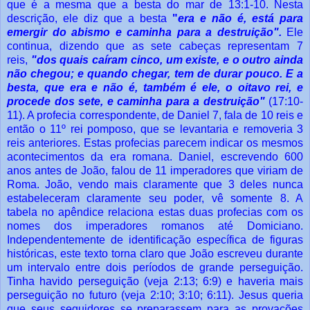
que é a mesma que a besta do mar de 13:1-10. Nesta
descrição, ele diz que a besta
"
era e não é, está para
emergir do abismo e caminha para a destruição".
Ele
continua, dizendo que as sete cabeças representam 7
reis,
"dos quais caíram cinco, um existe, e o outro ainda
não chegou; e quando chegar, tem de durar pouco. E a
besta, que era e não é, também é ele, o oitavo rei, e
procede dos sete, e caminha para a destruição"
(17:10-
11). A profecia correspondente, de Daniel 7, fala de 10 reis e
então o 11º rei pomposo, que se levantaria e removeria 3
reis anteriores. Estas profecias parecem indicar os mesmos
acontecimentos da era romana. Daniel, escrevendo 600
anos antes de João, falou de 11 imperadores que viriam de
Roma. João, vendo mais claramente que 3 deles nunca
estabeleceram claramente seu poder, vê somente 8. A
tabela no apêndice relaciona estas duas profecias com os
nomes dos imperadores romanos até Domiciano.
Independentemente de identificação específica de figuras
históricas, este texto torna claro que João escreveu durante
um intervalo entre dois períodos de grande perseguição.
Tinha havido perseguição (veja 2:13; 6:9) e haveria mais
perseguição no futuro (veja 2:10; 3:10; 6:11). Jesus queria
que seus seguidores se preparassem para as provações