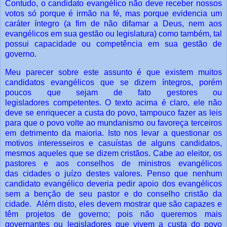
Contudo, o candidato evangélico não deve receber nossos
votos só porque é
irmão na fé, mas porque evidencia um
caráter íntegro (a fim de não difamar a Deus,
nem aos
evangélicos em sua gestão ou legislatura) como também, tal
possui
capacidade ou competência em sua gestão de
governo.
Meu parecer sobre este assunto é que existem muitos
candidatos evangélicos
que se dizem íntegros, porém
poucos que sejam de fato gestores ou
legisladores
competentes.
O texto acima é claro, ele não
deve se enriquecer a custa do povo, tampouco
fazer as leis
para que o povo volte ao mundanismo ou favoreça terceiros
em
detrimento da maioria. Isto nos levar a questionar os
motivos interesseiros e casuístas
de alguns candidatos,
mesmos aqueles que se dizem cristãos.
Cabe ao eleitor, os
pastores e aos conselhos de ministros evangélicos
das
cidades o juízo destes valores. Penso que nenhum
candidato evangélico deveria pedir
apoio dos evangélicos
sem a benção de seu pastor e do conselho cristão da
cidade.
Além disto, eles devem mostrar que são capazes e
têm projetos de governo;
pois não queremos mais
governantes ou legisladores que vivem a custa do povo