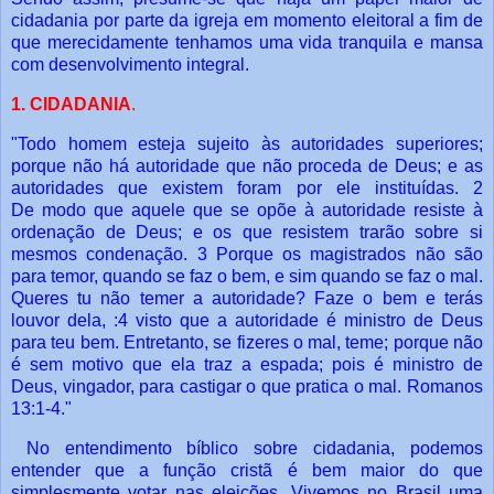
cidadania por parte da
igreja em momento eleitoral a fim de
que merecidamente tenhamos uma vida
tranquila e mansa
com desenvolvimento integral.
1. CIDADANIA
.
"Todo homem esteja sujeito às autoridades superiores;
porque não há autoridade que
não proceda de Deus; e as
autoridades que existem foram por ele instituídas. 2
De
modo que aquele que se opõe à autoridade resiste à
ordenação de Deus; e os que
resistem trarão sobre si
mesmos condenação. 3 Porque os magistrados não são
para
temor, quando se faz o bem, e sim quando se faz o mal.
Queres tu não temer a
autoridade? Faze o bem e terás
louvor dela, :4 visto que a autoridade é ministro de
Deus
para teu bem. Entretanto, se fizeres o mal, teme; porque não
é sem motivo que
ela traz a espada; pois é ministro de
Deus, vingador, para castigar o que pratica o mal.
Romanos
13:1-4."
No entendimento bíblico sobre cidadania, podemos
entender que a função
cristã é bem maior do que
simplesmente votar nas eleições.
Vivemos no Brasil uma