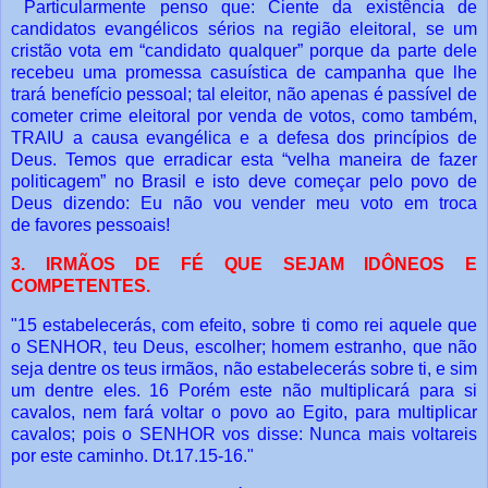
Particularmente penso que: Ciente da existência de
candidatos evangélicos
sérios na região eleitoral, se um
cristão vota em “candidato qualquer” porque da parte
dele
recebeu uma promessa casuística de campanha que lhe
trará benefício pessoal;
tal eleitor, não apenas é passível de
cometer crime eleitoral por venda de votos, como
também,
TRAIU a causa evangélica e a defesa dos princípios de
Deus.
Temos que erradicar esta “velha maneira de fazer
politicagem” no Brasil e isto
deve começar pelo povo de
Deus dizendo: Eu não vou vender meu voto em troca
de
favores pessoais!
3. IRMÃOS DE FÉ QUE SEJAM IDÔNEOS E
COMPETENTES.
"15 estabelecerás, com efeito, sobre ti como rei aquele que
o SENHOR, teu Deus,
escolher; homem estranho, que não
seja dentre os teus irmãos, não estabelecerás
sobre ti, e sim
um dentre eles. 16 Porém este não multiplicará para si
cavalos, nem
fará voltar o povo ao Egito, para multiplicar
cavalos; pois o SENHOR vos disse: Nunca
mais voltareis
por este caminho. Dt.17.15-16."