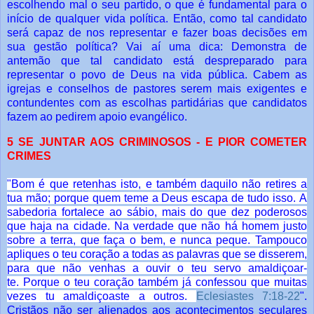
escolhendo mal o seu partido, o que é fundamental
para o
início de qualquer vida política. Então, como tal candidato
será capaz de nos
representar e fazer boas decisões em
sua gestão política?
Vai aí uma dica: Demonstra de
antemão que tal candidato está despreparado
para
representar o povo de Deus na vida pública. Cabem as
igrejas e conselhos de
pastores serem mais exigentes e
contundentes com as escolhas partidárias que
candidatos
fazem ao pedirem apoio evangélico.
5 SE JUNTAR AOS CRIMINOSOS - E PIOR COMETER
CRIMES
"Bom é que retenhas isto, e também daquilo não retires a
tua mão; porque quem teme a Deus escapa de tudo isso.
A
sabedoria fortalece ao sábio, mais do que dez poderosos
que haja na cidade.
Na verdade que não há homem justo
sobre a terra, que faça o bem, e nunca peque.
Tampouco
apliques o teu coração a todas as palavras que se disserem,
para que não venhas a ouvir o teu servo amaldiçoar-
te.
Porque o teu coração também já confessou que muitas
vezes tu amaldiçoaste a outros.
Eclesiastes 7:18-22
".
Cristãos não ser alienados aos acontecimentos seculares