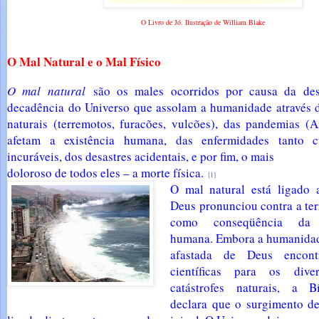
O Livro de Jó. Ilustração de William Blake
O Mal Natural e o Mal Físico
O mal natural
são os males ocorridos por causa da des
decadência do Universo que assolam a humanidade através 
naturais (terremotos, furacões, vulcões), das pandemias (A
afetam a existência humana, das enfermidades tanto c
incuráveis, dos desastres acidentais, e por fim, o mais
doloroso de todos eles – a morte física.
[1]
O mal natural está ligado 
Deus pronunciou contra a ter
como conseqüência da d
humana. Embora a humanidade
afastada de Deus encontr
científicas para os dive
catástrofes naturais, a Bí
declara que o surgimento de