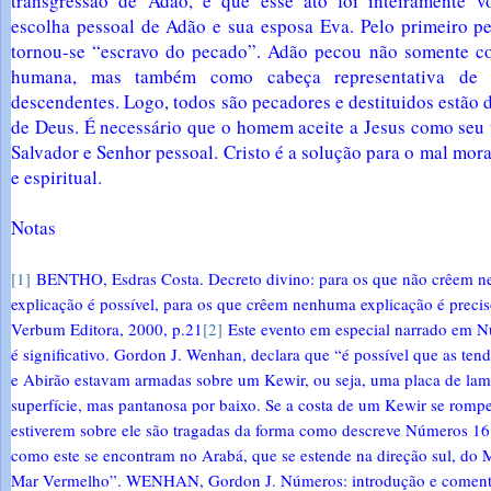
transgressão de Adão, e que esse ato foi inteiramente v
escolha pessoal de Adão e sua esposa Eva. Pelo primeiro 
tornou-se “escravo do pecado”. Adão pecou não somente c
humana, mas também como cabeça representativa de 
descendentes. Logo, todos são pecadores e destituidos estão d
de Deus. É necessário que o homem aceite a Jesus como seu 
Salvador e Senhor pessoal. Cristo é a solução para o mal moral
e espiritual.
Notas
[1]
BENTHO, Esdras Costa. Decreto divino: para os que não crêem 
explicação é possível, para os que crêem nenhuma explicação é preciso
Verbum Editora, 2000, p.21
[2]
Este evento em especial narrado em 
é significativo. Gordon J. Wenhan, declara que “é possível que as ten
e Abirão estavam armadas sobre um Kewir, ou seja, uma placa de lam
superfície, mas pantanosa por baixo. Se a costa de um Kewir se rompe
estiverem sobre ele são tragadas da forma como descreve Números 1
como este se encontram no Arabá, que se estende na direção sul, do 
Mar Vermelho”. WENHAN, Gordon J. Números: introdução e comentá