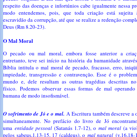
respeito das doenças e infortúnios cabe igualmente nessa p
modo entendemos, pois, que toda criação está sujeita
escravidão da corrupção, até que se realize a redenção comple
Deus (Rm 8.20-23).
O Mal Moral
O pecado ou mal moral, embora fosse anterior a cri
entretanto, teve sei início na história da humanidade atravé
Bíblia intitula o mal moral de pecado, fracasso, erro, iniqüi
impiedade, transgressão e contravenção. Esse é o proble
mundo e, dele resultam as outras tragédias descritas n
físico.
Podemos observar essas formas de mal operando 
humana de modo insofismável.
O sofrimento de Jó e o mal.
A Escritura também descreve a o
simultaneamente. No prefácio do livro de Jó encontra
uma
entidade pessoal
(Satanás 1.7-12), o
mal moral
(a vio
pelos sabeus,1.13-15, 17 (caldeus), o
mal natural
(v.16,18-1