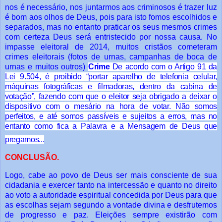
nos é necessário, nos juntarmos aos criminosos é trazer luz
é bom aos olhos de Deus, pois para isto fomos escolhidos e
separados, mas no entanto praticar os seus mesmos crimes
com certeza Deus será entristecido por nossa causa. No
impasse eleitoral de 2014, muitos cristãos cometeram
crimes eleitorais (fotos de urnas, campanhas de boca de
urnas e muitos outros)
Crime
De acordo com o Artigo 91 da
Lei 9.504, é proibido “portar aparelho de telefonia celular,
máquinas fotográficas e filmadoras, dentro da cabina de
votação”, fazendo com que o eleitor seja obrigado a deixar o
dispositivo com o mesário na hora de votar. Não somos
perfeitos, e até somos passíveis e sujeitos a erros, mas no
entanto como fica a Palavra e a Mensagem de Deus que
pregamos...
CONCLUSÃO.
Logo, cabe ao povo de Deus ser mais consciente de sua
cidadania e exercer
tanto na intercessão e quanto no direito
ao voto a autoridade espiritual concedida por
Deus para que
as escolhas sejam segundo a vontade divina e desfrutemos
de
progresso e paz. Eleições sempre existirão com