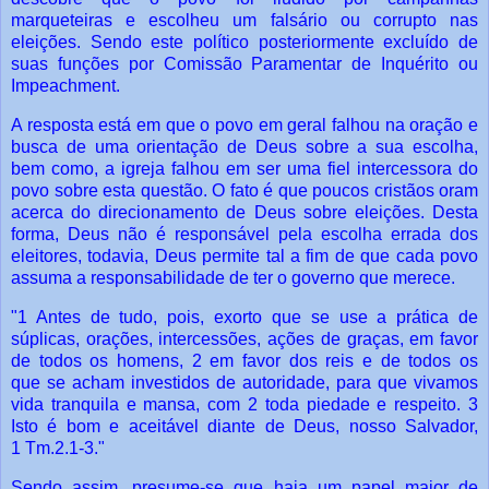
marqueteiras e escolheu um
falsário ou corrupto nas
eleições. Sendo este político posteriormente excluído de
suas
funções por Comissão Paramentar de Inquérito ou
Impeachment.
A resposta está em que o povo em geral falhou na oração e
busca de uma
orientação de Deus sobre a sua escolha,
bem como, a igreja falhou em ser uma fiel
intercessora do
povo sobre esta questão. O fato é que poucos cristãos oram
acerca do
direcionamento de Deus sobre eleições.
Desta
forma, Deus não é responsável pela escolha errada dos
eleitores, todavia,
Deus permite tal a fim de que cada povo
assuma a responsabilidade de ter o governo
que merece.
"1 Antes de tudo, pois, exorto que se use a prática de
súplicas, orações, intercessões,
ações de graças, em favor
de todos os homens,
2 em favor dos reis e de todos os
que
se acham investidos de autoridade, para que vivamos
vida tranquila e mansa, com 2
toda piedade e respeito. 3
Isto é bom e aceitável diante de Deus, nosso Salvador,
1
Tm.2.1-3."
Sendo assim, presume-se que haja um papel maior de