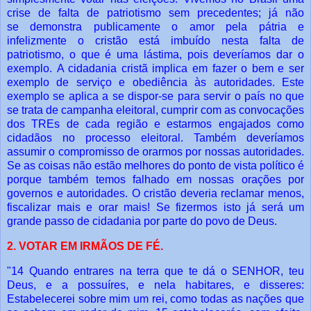
crise de falta de patriotismo sem precedentes; já não
se
demonstra publicamente o amor pela pátria e
infelizmente o cristão está imbuído
nesta falta de
patriotismo, o que é uma lástima, pois deveríamos dar o
exemplo.
A cidadania cristã implica em fazer o bem e ser
exemplo de serviço e
obediência às autoridades. Este
exemplo se aplica a se dispor-se para servir o país no
que
se trata de campanha eleitoral, cumprir com as convocações
dos TREs de cada
região e estarmos engajados como
cidadãos no processo eleitoral.
Também deveríamos
assumir o compromisso de orarmos por nossas
autoridades.
Se as coisas não estão melhores do ponto de vista político é
porque
também temos falhado em nossas orações por
governos e autoridades.
O cristão deveria reclamar menos,
fiscalizar mais e orar mais! Se fizermos isto já
será um
grande passo de cidadania por parte do povo de Deus.
2. VOTAR EM IRMÃOS DE FÉ.
"14 Quando entrares na terra que te dá o SENHOR, teu
Deus, e a possuíres, e nela
habitares, e disseres:
Estabelecerei sobre mim um rei, como todas as nações que