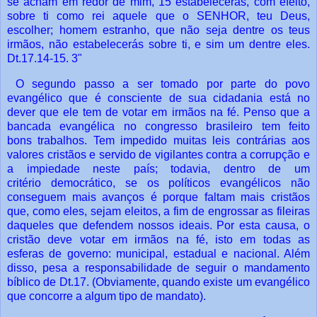
se
acham em redor de mim, 15 estabelecerás, com efeito,
sobre ti como rei aquele que o
SENHOR, teu Deus,
escolher; homem estranho, que não seja dentre os teus
irmãos, não
estabelecerás sobre ti, e sim um dentre eles.
Dt.17.14-15. 3"
O segundo passo a ser tomado por parte do povo
evangélico que é consciente
de sua cidadania está no
dever que ele tem de votar em irmãos na fé.
Penso que a
bancada evangélica no congresso brasileiro tem feito
bons
trabalhos. Tem impedido muitas leis contrárias aos
valores cristãos e servido de
vigilantes contra a corrupção e
a impiedade neste país; todavia, dentro de um
critério
democrático, se os políticos evangélicos não
conseguem mais avanços é porque faltam
mais cristãos
que, como eles, sejam eleitos, a fim de engrossar as fileiras
daqueles que
defendem nossos ideais.
Por esta causa, o
cristão deve votar em irmãos na fé, isto em todas as
esferas
de governo: municipal, estadual e nacional. Além
disso, pesa a responsabilidade de
seguir o mandamento
bíblico de Dt.17. (Obviamente, quando existe um evangélico
que
concorre a algum tipo de mandato).