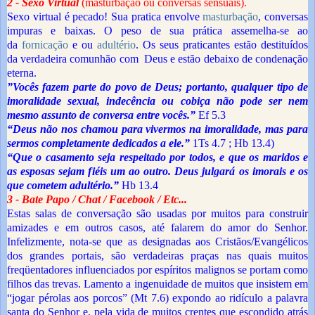
2 - Sexo Virtual
(masturbação ou conversas sensuais).
Sexo virtual é pecado! Sua pratica envolve
masturbação
, conversas
impuras e baixas. O peso de sua prática assemelha-se ao
da
fornicação
e ou
adultério
. Os seus praticantes estão destituídos
da verdadeira comunhão com Deus e estão debaixo de condenação
eterna.
”Vocês fazem parte do povo de Deus; portanto, qualquer tipo de
imoralidade sexual, indecência ou cobiça não pode ser nem
mesmo assunto de conversa entre vocês.”
Ef 5.3
“Deus não nos chamou para vivermos na imoralidade, mas para
sermos completamente dedicados a ele.”
1Ts 4.7 ; Hb 13.4)
“Que o casamento seja respeitado por todos, e que os maridos e
as esposas sejam fiéis um ao outro. Deus julgará os imorais e os
que cometem adultério.”
Hb 13.4
3 - Bate Papo / Chat / Facebook / Etc...
Estas salas de conversação são usadas por muitos para construir
amizades e em outros casos, até falarem do amor do Senhor.
Infelizmente, nota-se que as designadas aos Cristãos/Evangélicos
dos grandes portais, são verdadeiras praças nas quais muitos
freqüentadores influenciados por espíritos malignos se portam como
filhos das trevas. Lamento a ingenuidade de muitos que insistem em
“jogar pérolas aos porcos”
(Mt 7.6)
expondo ao ridículo a palavra
santa do Senhor e, pela vida de muitos crentes que escondido atrás