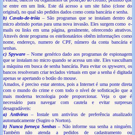
se entre em um link. Este dá acesso a um site falso (clone do
original), no qual são pedidos dados como conta bancária e senha.
b) Cavalo-de-tróia
– São programas que se instalam dentro do
micro abrindo portas para uma nova invasão. Eles surgem como e-
mails ou links em uma página, geralmente, oferecendo atrativos.
Através deste programa os estelionatários obtêm informações como
nome, endereço, numero de CPF, número da conta bancária e
senhas.
c) Spyware
– Nome genérico dado aos programas de espionagem
que se instalam no micro quando se acessa um site. Eles vasculham
a máquina em busca de senha bancária. Para evitar os
spywares,
os
bancos resolveram criar teclados virtuais em que a senha é digitada
apenas se apertando o botão do mouse.
Amados, é preciso estar atentos, pois a Internet é uma ponte direta
com o mundo do crime e com todo o nível de sofisticação que a
mais moderna tecnologia pode proporcionar. Veja o que é
necessário para navegar com cautela e evitar surpresas
desagradáveis:
a) Antivírus
– Instale um antivírus de preferência atualizado
automaticamente (Sugiro o Norton).
b) Nunca forneça Senhas
– Não informe sua senha a ninguém.
Também não atenda a pedidos de cadastramento ou