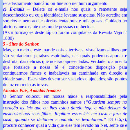
recadastramento bancário on-line sob nenhum argumento.
c) E-mails
– Delete os e-mails nos quais o remetente seja
desconhecido ou cuja identidade levante suspeitas. Não acredite em
sorteios e nem aceite ofertas tentadoras e milagrosas. Cuidado ao
abrir os anexos, até mesmo de pessoas conhecidas.
(As informações deste tópico foram compiladas da Revista Veja nº
1880)
5 - Sites do Senhor.
Mas, em meio a este mar de coisas terríveis, visualizamos ilhas que
são verdadeiros paraísos espirituais, nas quais podemos aportar e
desfrutar das delicias que nos são apresentadas. Verdadeiro alimento
que fortalece a nossa fé e concede-nos disposição para
continuarmos firmes e inabaláveis na caminhada em direção à
cidade santa. Estes sites devem ser visitados e ajudados, são pontos
de luz em meio às trevas.
Amados Pais, Amados Irmãos:
O Senhor colocou em nossas mãos a responsabilidade pela
instrução dos filhos nos caminhos santos (
“Guardem sempre no
coração as leis que eu lhes estou dando hoje e não deixem de
ensiná-las aos seus filhos. Repitam essas leis em casa e fora de
casa, quando se deitarem e quando se levantarem.”
Dt 6.6,7),
procure conhecer qual a vida que eles tem levado na Net, sente-se e