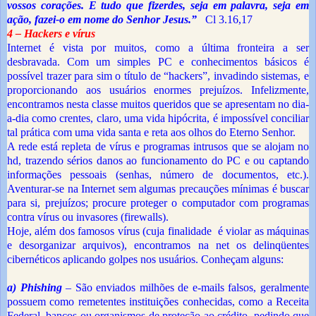
vossos corações. E tudo que fizerdes, seja em palavra, seja em
ação, fazei-o em nome do Senhor Jesus.”
Cl 3.16,17
4 – Hackers e vírus
Internet é vista por muitos, como a última fronteira a ser
desbravada. Com um simples PC e conhecimentos básicos é
possível trazer para sim o título de “hackers”, invadindo sistemas, e
proporcionando aos usuários enormes prejuízos. Infelizmente,
encontramos nesta classe muitos queridos que se apresentam no dia-
a-dia como crentes, claro, uma vida hipócrita, é impossível conciliar
tal prática com uma vida santa e reta aos olhos do Eterno Senhor.
A rede está repleta de vírus e programas intrusos que se alojam no
hd, trazendo sérios danos ao funcionamento do PC e ou captando
informações pessoais (senhas, número de documentos, etc.).
Aventurar-se na Internet sem algumas precauções mínimas é buscar
para si, prejuízos; procure proteger o computador com programas
contra vírus ou invasores (firewalls).
Hoje, além dos famosos vírus (cuja finalidade é violar as máquinas
e desorganizar arquivos), encontramos na net os delinqüentes
cibernéticos aplicando golpes nos usuários. Conheçam alguns:
a) Phishing
– São enviados milhões de e-mails falsos, geralmente
possuem como remetentes instituições conhecidas, como a Receita
Federal, bancos ou organismos de proteção ao crédito, pedindo que