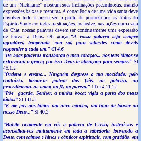
de um “Nickname” mostram suas inclinações pecaminosas, usando
expressões baixas e mentiras. A consciência de uma vida santa deve
envolver todo o nosso ser, a ponto de produzirmos os frutos do
Espírito Santo em todas as situações, inclusive, nas ações numa sala
de Chat, nossas palavras devem ser continuamente uma expressão
de louvor a Deus. Oh graças!
“A vossa palavra seja sempre
agradável, temperada com sal, para saberdes como deveis
responder a cada um.” Cl 4.6
”De boas palavras transborda o meu coração... nos teus lábios se
extravasou a graça; por isso Deus te abençoou para sempre.”
Sl
45.1,2
”Ordena e ensina... Ninguém despreze a tua mocidade; pelo
contrário, tornar-te padrão dos fiéis, na palavra, no
procedimento, no amor, na fé, na pureza.”
1Tm 4.11,12
”Põe guarda, Senhor, à minha boca; vigia a porta dos meus
lábios”
Sl 141.3
”E me pôs nos lábios um novo cântico, um hino de louvor ao
nosso Deus...”
Sl 40.3
”Habite ricamente em vós a palavra de Cristo; instruí-vos e
aconselhai-vos mutuamente em toda a sabedoria, louvando a
Deus, com salmos e hinos e cânticos espirituais, com gratidão, em