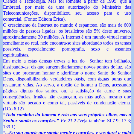
Ciência e Tecnologia. Mas foi somente a partir de 1995, que a
Embratel, por meio de uma autorização do Ministério das
Telecomunicações, disponibilizou seu acesso para o uso
comercial.
(Fonte: Editora Érica).
O crescimento da Internet no mundo é espantoso, são mais de 600
milhões de pessoas ligadas; os brasileiros são 5% deste universo,
aproximadamente 30 milhões. A Internet é um mundo virtual muito
semelhante ao real, nele encontra-se sites abordando todos os temas
possíveis, especialmente: pornografia, sexo e assuntos
espiritualistas.
Em meio a estas densas trevas a luz do Senhor tem brilhado,
dissipando-as; eis que surgem diariamente novos pontos de luz, são
sites que procuram honrar e glorificar o nome Santo do Senhor
Deus, disponibilizando verdadeiros oásis, com águas puras que
restauram vidas. Ao servo, a opção de honrar a Deus, acessando
páginas dignas dos santos, ou, a satisfação da carne e suas
conseqüências. Irmãos não esqueçam, as más ações, mesmo que
virtuais são pecado e como tal, passíveis de condenação eterna.
(1Co 6.12)
“Todo caminho do homem é reto aos seus próprios olhos, mas o
Senhor sonda os corações.”
Pv 21.2 (
Veja também: Sl 7.9; 17.3;
139.1)
“...Eu sou aquele que sonda mente e corações, e vos darei a cada