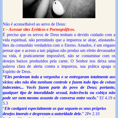
Não é aconselhável ao servo de Deus:
1 – Acessar sites Eróticos e Pornográficos.
É preciso que os servos de Deus tenham o devido cuidado com a
vida espiritual, não permitindo que a impureza se aloje, afastando-
lhes da comunhão verdadeira com o Eterno. Amados, é um engano
pensar que o acesso a tais páginas não produz um efeito devassador
na vida, é praticamente impossível, não se contaminar com os
desejos baixos produzidos pela carne. O Senhor nos deixa uma
palavra clara de alerta contra a impureza, sua prática apaga o
Espírito de Deus.
“Eles perderam toda a vergonha e se entregaram totalmente aos
vícios; eles não têm nenhum controle e fazem todo tipo de coisas
indecentes... Vocês fazem parte do povo de Deus; portanto,
qualquer tipo de imoralidade sexual, indecência ou cobiça não
pode ser nem mesmo assunto de conversa entre vocês.
” Ef 4.19 e
5.3
“
Ele castigará especialmente os que seguem os seus próprios
desejos imorais e desprezam a autoridade
dele.
” 2Pe 2.10