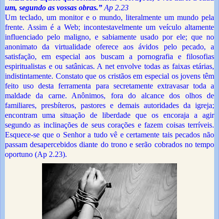
um, segundo as vossas obras.”
Ap 2.23
Um teclado, um monitor e o mundo, literalmente um mundo pela
frente. Assim é a Web; incontestavelmente um veículo altamente
influenciado pelo maligno, e sabiamente usado por ele; que no
anonimato da virtualidade oferece aos ávidos pelo pecado, a
satisfação, em especial aos buscam a pornografia e filosofias
espiritualistas e ou satânicas. A net envolve todas as faixas etárias,
indistintamente. Constato que os cristãos em especial os jovens têm
feito uso desta ferramenta para secretamente extravasar toda a
maldade da carne. Anônimos, fora do alcance dos olhos de
familiares, presbíteros, pastores e demais autoridades da igreja;
encontram uma situação de liberdade que os encoraja a agir
segundo as inclinações de seus corações e fazem coisas terríveis.
Esquece-se que o Senhor a tudo vê e certamente tais pecados não
passam desapercebidos diante do trono e serão cobrados no tempo
oportuno (Ap 2.23).