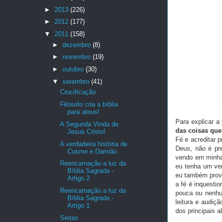
►
2013
(226)
►
2012
(177)
▼
2011
(158)
►
dezembro
(8)
►
novembro
(19)
►
outubro
(30)
▼
setembro
(41)
Crucificação
Filósofo cria a bíblia
para ateus!
Para explicar a 
A Segunda Vinda de
das coisas que
Jesus Cristo!
Fé e acreditar 
A verdadeira história de
Deus, não é pr
Cosme e Damião
vendo em minha 
Reencarnação a luz da
eu tenha um ve
Bíblia Sagrada -
eu também prov
Artigo 2
a fé é inquesti
Reencarnação a luz da
pouca ou nenhum
Bíblia Sagrada -
leitura e audiç
Artigo 1
dos principais 
Seitas