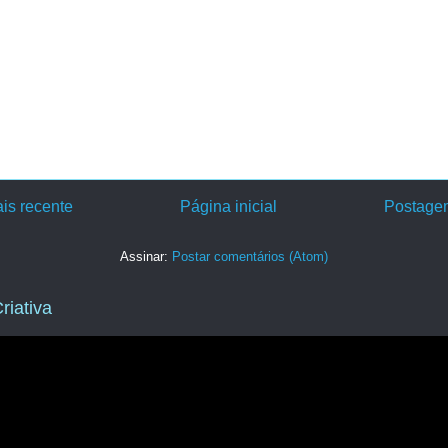
is recente
Página inicial
Postagem
Assinar:
Postar comentários (Atom)
riativa