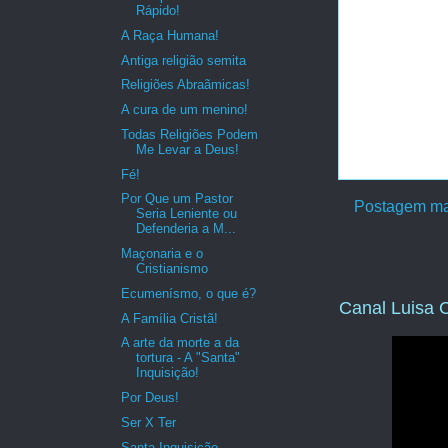
Rápido!
A Raça Humana!
Antiga religião semita
Religiões Abraãmicas!
A cura de um menino!
Todas Religiões Podem
Me Levar a Deus!
Fé!
Por Que um Pastor
Postagem ma
Seria Leniente ou
Defenderia a M...
Maçonaria e o
Cristianismo
Ecumenísmo, o que é?
Canal Luisa C
A Família Cristã!
A arte da morte a da
tortura - A "Santa"
Inquisição!
Por Deus!
Ser X Ter
Santa Inquisição