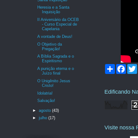
Heresia e a Santa
Inquisição
II Aniversário da OCEB
- Curso Especial de
Capelania
A vontade de Deus!
O Objetivo da
Pregação!
A Bíblia Sagrada e o
Espiritismo
C
F
A punição eterna e o
o
a
Juízo final
m
c
i
O Unigênito Jesus
p
e
Cristo!
a
b
Edificando N
r
o
Idolatria!
t
o
Salvação!
i
k
2
l
►
agosto
(43)
h
a
►
julho
(17)
r
Visite nossa