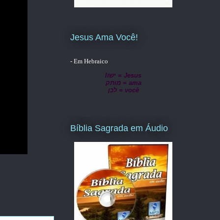
Jesus Ama Você!
- Em Hebraico
lישו = Jesus
מותק = ama
לכן = você
Bíblia Sagrada em Áudio