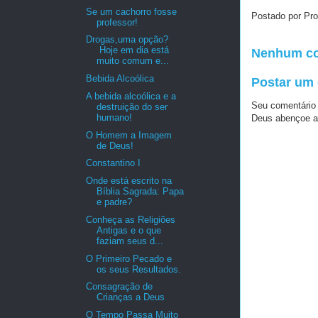
Se um cachorro fosse
Postado por Pro
professor!
Drogas,uma opção?
Hoje em dia está
Nenhum co
muito comum e...
Bebida Alcoólica
Postar um
A bebida alcoólica e a
Seu comentário
destruição do ser
humano!
Deus abençoe a
O Homem a Imagem
de Deus!
Constantino I
Onde está escrito na
Bíblia Sagrada: Papa
e padre?
Conheça as Religiões
Antigas e o que
faziam seus d...
O Primeiro Pecado e
os seus Resultados.
Consagração de
Crianças a Deus
O Tempo Passa Muito