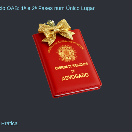
ício OAB: 1ª e 2ª Fases num Único Lugar
 Prática