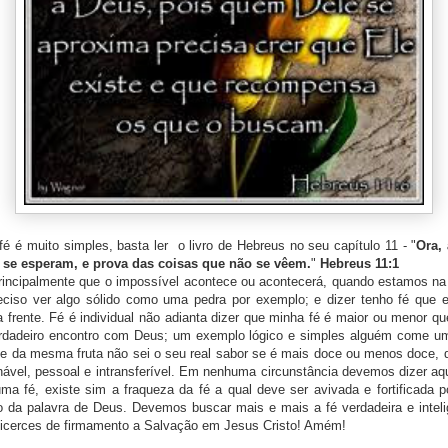
fé é muito simples, basta ler o livro de Hebreus no seu capítulo 11 - "
Ora, 
 se esperam, e prova das coisas que não se vêem.
"
Hebreus 11:1
principalmente que o impossível acontece ou acontecerá, quando estamos n
eciso ver algo sólido como uma pedra por exemplo; e dizer tenho fé que e
frente. Fé é individual não adianta dizer que minha fé é maior ou menor qu
rdadeiro encontro com Deus; um exemplo lógico e simples alguém come uma
e da mesma fruta não sei o seu real sabor se é mais doce ou menos doce,
onável, pessoal e intransferível. Em nenhuma circunstância devemos dizer a
a fé, existe sim a fraqueza da fé a qual deve ser avivada e fortificada p
ão da palavra de Deus. Devemos buscar mais e mais a fé verdadeira e intel
alicerces de firmamento a Salvação em Jesus Cristo! Amém!