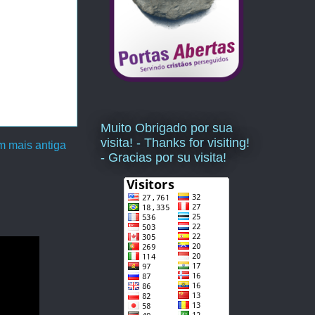
Muito Obrigado por sua
visita! - Thanks for visiting!
 mais antiga
- Gracias por su visita!