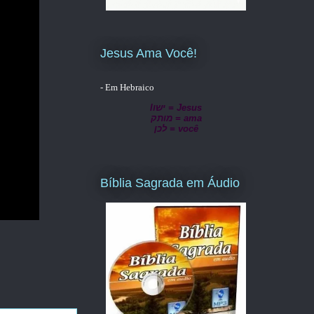
Jesus Ama Você!
- Em Hebraico
lישו = Jesus
מותק = ama
לכן = você
Bíblia Sagrada em Áudio