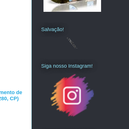
Salvação!
Siga nosso Instagram!
imento de
280, CP)