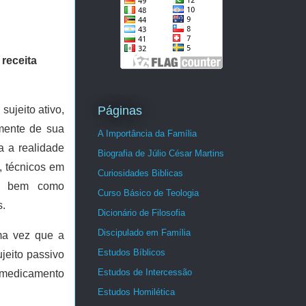
eceita 
Páginas
sujeito ativo, 
mente de sua 
A Importância da Família
 a realidade 
Biografia de Júlio César Martins
 técnicos em 
Curiosidades Biblicas
o, bem como 
Curso Básico de Teologia
s.
Dicionário de Filosofia
Discipulado em Família
ma vez que a 
Estudos Bíblicos
eito passivo 
Estudos de Intercessão
medicamento 
Estudos Homilética