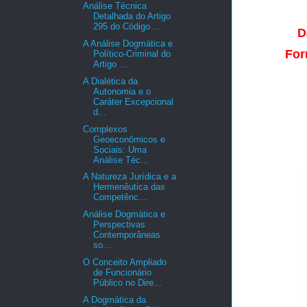
Análise Técnica
Detalhada do Artigo
295 do Código ...
D
A Análise Dogmática e
For
Político-Criminal do
Artigo ...
A Dialética da
Autonomia e o
Caráter Excepcional
d...
Complexos
Geoeconômicos e
Sociais: Uma
Análise Téc...
A Natureza Jurídica e a
Hermenêutica das
Competênc...
Análise Dogmática e
Perspectivas
Contemporâneas
so...
O Conceito Ampliado
de Funcionário
Público no Dire...
A Dogmática da