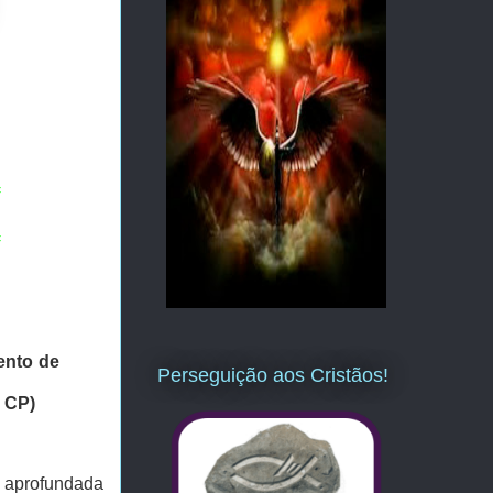
=
=
nto de 
Perseguição aos Cristãos!
 CP)
 aprofundada 