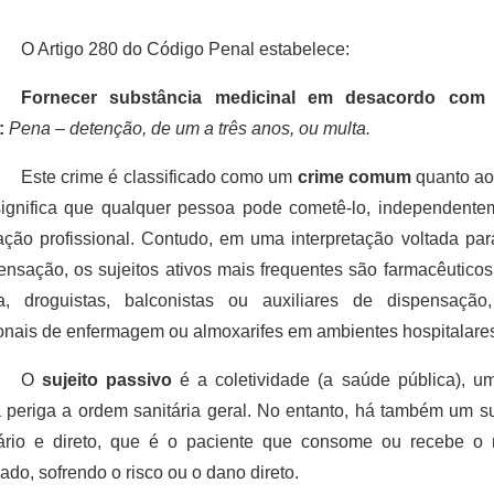
O Artigo 280 do Código Penal estabelece:
Fornecer substância medicinal em desacordo com r
:
Pena – detenção, de um a três anos, ou multa.
Este crime é classificado como um 
crime comum
 quanto ao 
ignifica que qualquer pessoa pode cometê-lo, independente
cação profissional. Contudo, em uma interpretação voltada para
ensação, os sujeitos ativos mais frequentes são farmacêuticos,
ia, droguistas, balconistas ou auxiliares de dispensaçã
ionais de enfermagem ou almoxarifes em ambientes hospitalare
O 
sujeito passivo
 é a coletividade (a saúde pública), u
 periga a ordem sanitária geral. No entanto, há também um suj
ário e direto, que é o paciente que consome ou recebe o 
ado, sofrendo o risco ou o dano direto.