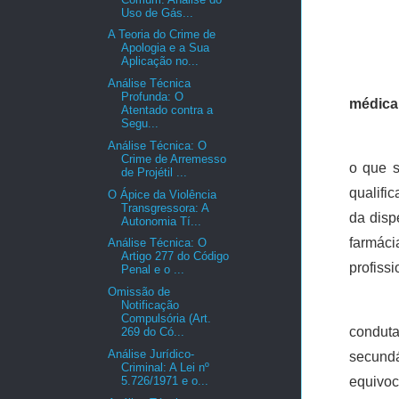
Uso de Gás...
A Teoria do Crime de
Apologia e a Sua
Aplicação no...
Análise Técnica
Profunda: O
médica
Atentado contra a
Segu...
Análise Técnica: O
Crime de Arremesso
o que s
de Projétil ...
qualifi
O Ápice da Violência
Transgressora: A
da disp
Autonomia Tí...
farmác
Análise Técnica: O
Artigo 277 do Código
profiss
Penal e o ...
Omissão de
Notificação
Compulsória (Art.
conduta
269 do Có...
Análise Jurídico-
secund
Criminal: A Lei nº
5.726/1971 e o...
equivoc