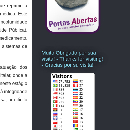
ue reprime a 
médica. Este 
 Incolumidade 
de Pública), 
medicamento, 
 sistemas de 
Muito Obrigado por sua
visita! - Thanks for visiting!
- Gracias por su visita!
atuação dos 
alar, onde a 
neste estágio 
à integridade 
a, um ilícito 