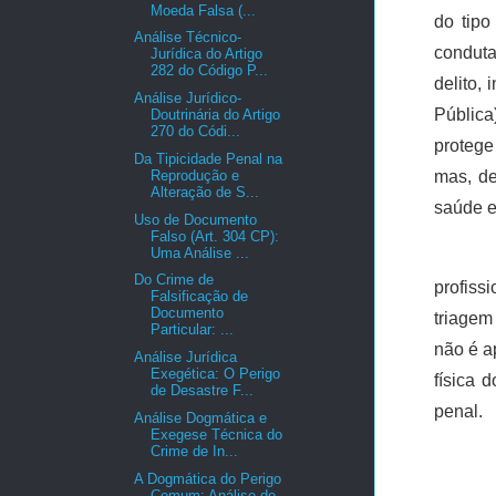
Moeda Falsa (...
do tipo
Análise Técnico-
conduta
Jurídica do Artigo
282 do Código P...
delito,
Análise Jurídico-
Pública
Doutrinária do Artigo
270 do Códi...
protege
Da Tipicidade Penal na
Reprodução e
mas, de
Alteração de S...
saúde e
Uso de Documento
Falso (Art. 304 CP):
Uma Análise ...
Do Crime de
profiss
Falsificação de
Documento
triagem
Particular: ...
não é a
Análise Jurídica
Exegética: O Perigo
física 
de Desastre F...
penal.
Análise Dogmática e
Exegese Técnica do
Crime de In...
A Dogmática do Perigo
Comum: Análise do