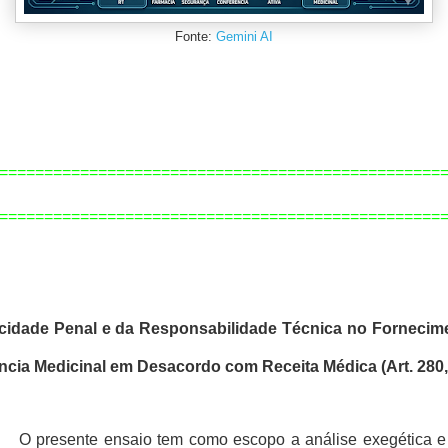
Fonte:
Gemini AI
=================================================
=============================================
====
icidade Penal e da Responsabilidade Técnica no Fornecime
cia Medicinal em Desacordo com Receita Médica (Art. 280,
O presente ensaio tem como escopo a análise exegética e