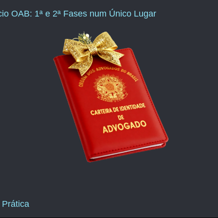
ício OAB: 1ª e 2ª Fases num Único Lugar
 Prática