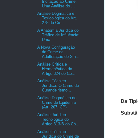
Incitação ao Crime:
Uma Análise do ...
Análise Dogmática e
Toxicológica do Art.
278 do Có...
A Anatomia Jurídica do
Tráfico de Influência:
Uma ...
A Nova Configuração
do Crime de
Adulteração de Sin...
Análise Crítica e
Hermenêutica do
Artigo 324 do Có...
Análise Técnico-
Jurídica: O Crime de
Curandeirismo...
Análise Dogmática do
Da Tip
Crime de Epidemia
(Art. 267, CP)
Substân
Análise Jurídico-
Tecnológica do
Artigo 313-B do Có...
Análise Técnico-
Jurídica do Crime de