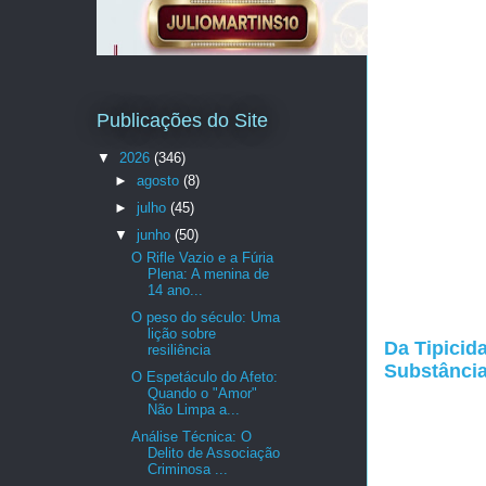
Publicações do Site
▼
2026
(346)
►
agosto
(8)
►
julho
(45)
▼
junho
(50)
​O Rifle Vazio e a Fúria
Plena: A menina de
14 ano...
O peso do século: Uma
lição sobre
Da Tipicid
resiliência
Substância
O Espetáculo do Afeto:
Quando o "Amor"
Não Limpa a...
Análise Técnica: O
Delito de Associação
Criminosa ...