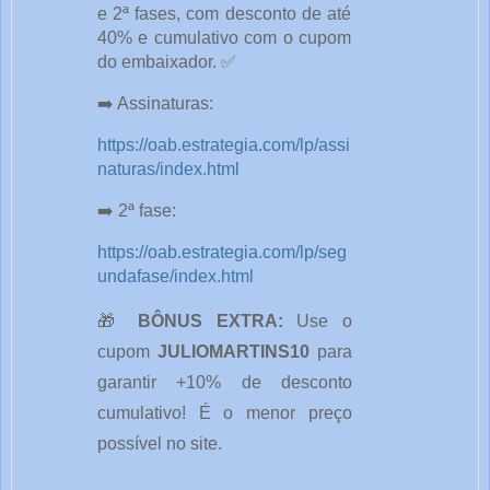
e 2ª fases, com desconto de até 
40% e cumulativo com o cupom 
do embaixador. ✅
➡️ Assinaturas: 
https://oab.estrategia.com/lp/assi
naturas/index.html
➡️ 2ª fase:
https://oab.estrategia.com/lp/seg
undafase/index.html
🎁 
BÔNUS EXTRA:
 Use o 
cupom 
JULIOMARTINS10
 para 
garantir +10% de desconto 
cumulativo! É o menor preço 
possível no site.