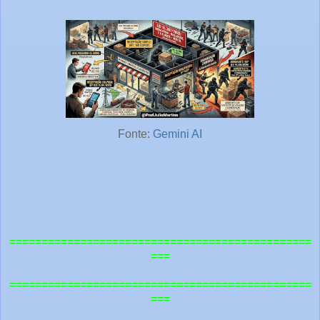
Fonte:
Gemini AI
===============================================
===
=============================================
==
===