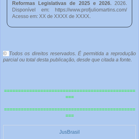
Reformas Legislativas de 2025 e 2026
.
2026.
Disponível em:
https://www.profjuliomartins.com/
Acesso em: XX de XXXX de XXXX.
o
c
ê
©
Todos os direitos reservados. É permitida a reprodução
parcial ou total desta publicação, desde que citada a fonte.
e
o
u
===============================================
t
===
r
===============================================
a
===
s
1
JusBrasil