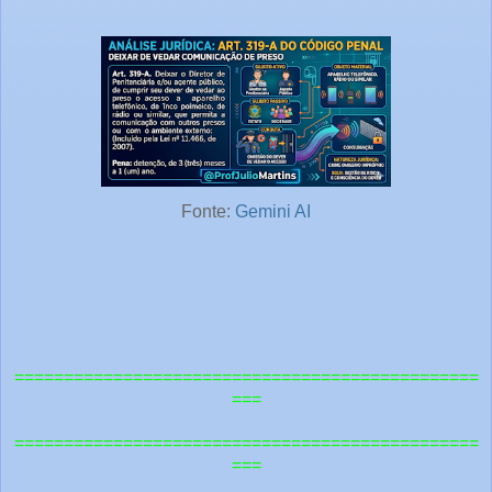
Fonte:
Gemini AI
===============================================
===
=============================================
==
===