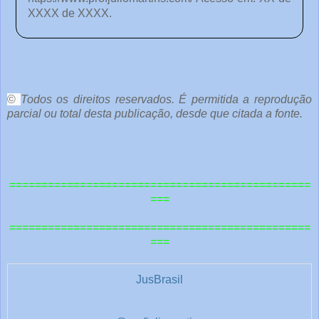
XXXX de XXXX.
o
c
ê
©
Todos os direitos reservados. É permitida a reprodução
parcial ou total desta publicação, desde que citada a fonte.
e
o
u
===============================================
t
===
r
===============================================
a
===
s
1
JusBrasil