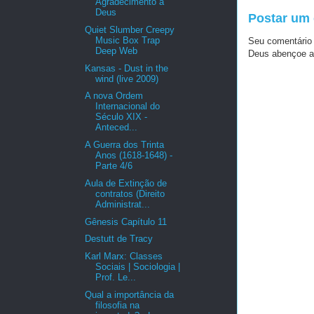
Agradecimento a
Deus
Postar um
Quiet Slumber Creepy
Music Box Trap
Seu comentário
Deep Web
Deus abençoe a
Kansas - Dust in the
wind (live 2009)
A nova Ordem
Internacional do
Século XIX -
Anteced...
A Guerra dos Trinta
Anos (1618-1648) -
Parte 4/6
Aula de Extinção de
contratos (Direito
Administrat...
Gênesis Capítulo 11
Destutt de Tracy
Karl Marx: Classes
Sociais | Sociologia |
Prof. Le...
Qual a importância da
filosofia na