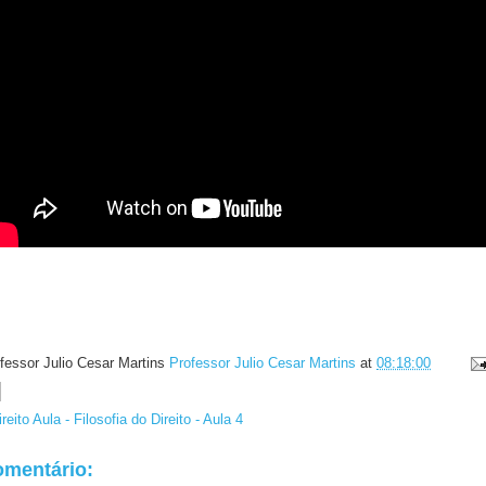
fessor Julio Cesar Martins
Professor Julio Cesar Martins
at
08:18:00
reito Aula - Filosofia do Direito - Aula 4
mentário: