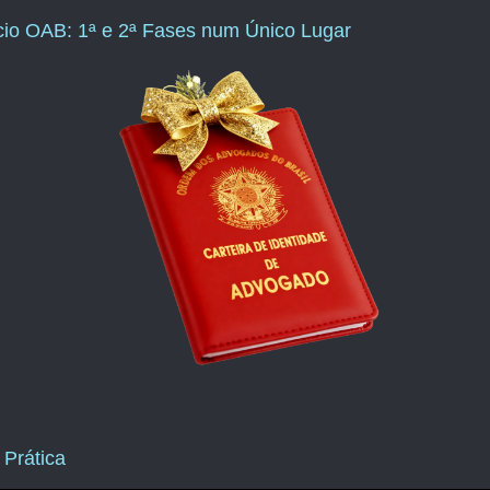
ício OAB: 1ª e 2ª Fases num Único Lugar
 Prática