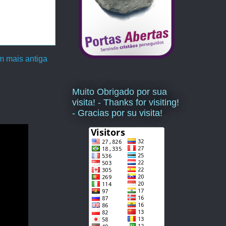
 mais antiga
Muito Obrigado por sua
visita! - Thanks for visiting!
- Gracias por su visita!