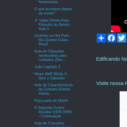
ferramentas ...
O que acontece depois
da morte?
👩 Saber Direito Aula -
Filosofia do Direito -
Aula 5
C
F
Incêndio no Hot Park -
Rio Quente Goias -
o
a
Brasil
m
c
i
p
e
Aula de Cláusulas
a
b
necessárias para
Edificando N
r
o
contratos (Dire...
t
o
João Capítulo 3
i
k
l
Hiram Abiff (Hirão I) -
h
Davi e Salomão
a
Visite nossa
Aula de Características
r
do Contrato (Direito
Admin...
Faça parte do tiktok!
A Segunda Guerra
Mundial (1939-1945)
- Continuação
Aula de Conceitos