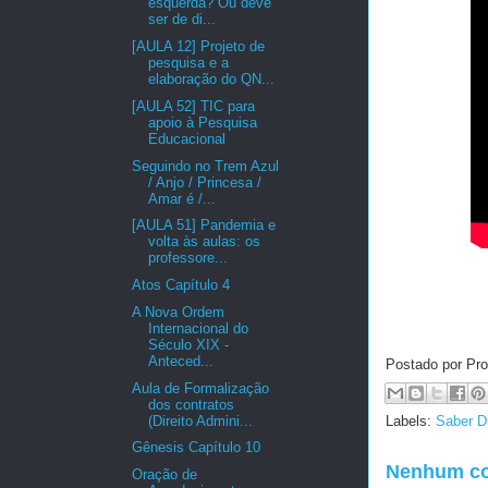
esquerda? Ou deve
ser de di...
[AULA 12] Projeto de
pesquisa e a
elaboração do QN...
[AULA 52] TIC para
apoio à Pesquisa
Educacional
Seguindo no Trem Azul
/ Anjo / Princesa /
Amar é /...
[AULA 51] Pandemia e
volta às aulas: os
professore...
Atos Capítulo 4
A Nova Ordem
Internacional do
Século XIX -
Anteced...
Postado por Pro
Aula de Formalização
dos contratos
(Direito Admini...
Labels:
Saber Di
Gênesis Capítulo 10
Nenhum co
Oração de