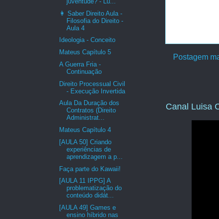
juventude? - Lu...
👩 Saber Direito Aula -
Filosofia do Direito -
Aula 4
Ideologia - Conceito
Mateus Capítulo 5
Postagem ma
A Guerra Fria -
Continuação
Direito Processual Civil
- Execução Invertida
Aula Da Duração dos
Canal Luisa C
Contratos (Direito
Administrat...
Mateus Capítulo 4
[AULA 50] Criando
experiências de
aprendizagem a p...
Faça parte do Kawaii!
[AULA 11 IPPG] A
problematização do
conteúdo didát...
[AULA 49] Games e
ensino híbrido nas