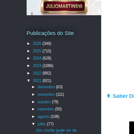
Publicações do Site
►
2026
(349)
►
2025
(710)
►
2024
(628)
►
2023
(1086)
►
2022
(882)
▼
2021
(921)
►
dezembro
(63)
►
novembro
(111)
👩 Saber Di
►
outubro
(79)
►
setembro
(50)
►
agosto
(108)
▼
julho
(77)
Um cristão pode ser de