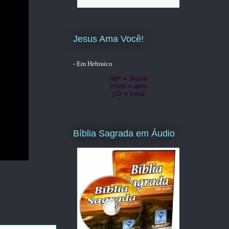
Jesus Ama Você!
- Em Hebraico
lישו = Jesus
מותק = ama
לכן = você
Bíblia Sagrada em Áudio