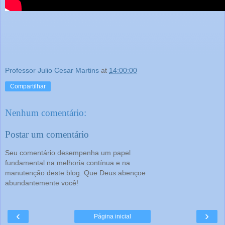
Professor Julio Cesar Martins
at
14:00:00
Compartilhar
Nenhum comentário:
Postar um comentário
Seu comentário desempenha um papel
fundamental na melhoria contínua e na
manutenção deste blog. Que Deus abençoe
abundantemente você!
‹
›
Página inicial