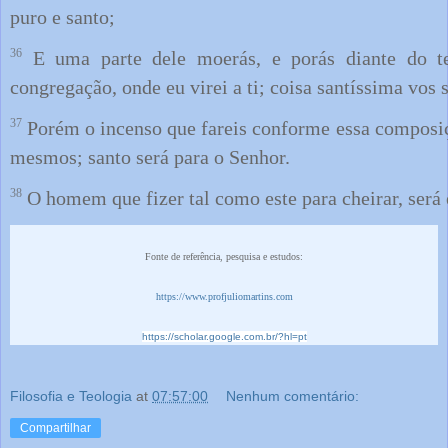
puro e santo;
36
E uma parte dele moerás, e porás diante do t
congregação, onde eu virei a ti; coisa santíssima vos s
37
Porém o incenso que fareis conforme essa composiçã
mesmos; santo será para o Senhor.
38
O homem que fizer tal como este para cheirar, será 
Fonte de referência, pesquisa e estudos:
https://www.profjuliomartins.com
https://scholar.google.com.br/?hl=pt
Filosofia e Teologia
at
07:57:00
Nenhum comentário:
Compartilhar