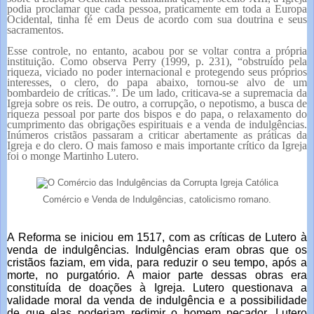
podia proclamar que cada pessoa, praticamente em toda a Europa
Ocidental, tinha fé em Deus de acordo com sua doutrina e seus
sacramentos.
Esse controle, no entanto, acabou por se voltar contra a própria
instituição. Como observa Perry (1999, p. 231), “obstruído pela
riqueza, viciado no poder internacional e protegendo seus próprios
interesses, o clero, do papa abaixo, tornou-se alvo de um
bombardeio de críticas.”. De um lado, criticava-se a supremacia da
Igreja sobre os reis. De outro, a corrupção, o nepotismo, a busca de
riqueza pessoal por parte dos bispos e do papa, o relaxamento do
cumprimento das obrigações espirituais e a venda de indulgências.
Inúmeros cristãos passaram a criticar abertamente as práticas da
Igreja e do clero. O mais famoso e mais importante crítico da Igreja
foi o monge Martinho Lutero.
Comércio e Venda de Indulgências, catolicismo romano.
A Reforma se iniciou em 1517, com as críticas de Lutero à
venda de indulgências. Indulgências eram obras que os
cristãos faziam, em vida, para reduzir o seu tempo, após a
morte, no purgatório. A maior parte dessas obras era
constituída de doações à Igreja. Lutero questionava a
validade moral da venda de indulgência e a possibilidade
de que elas poderiam redimir o homem pecador.
Lutero