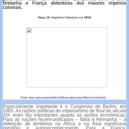
Bretanha e França detentoras dos maiores impérios
coloniais.
Mapa 18: Impérios Coloniais em
1914
Fonte:
http://perso.numericable.fr/alhouot/alain.houot/Hist/xix/xix8.html
Especialmente importante é o
Congresso de Berlim, em
1885. As razões políticas do imperialismo de final do século
XIX eram tão importantes quanto as razões econômicas.
Para as nações recém-unificadas – Itália e Alemanha – a
obtenção de territórios na África e na Ásia significava
prestígio e autorreconhecimento. Para a França,