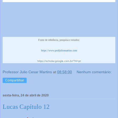
Fonte de referência, pesquisa e estudos:
https://www.profjuliomartins.com
https://scholar.google.com.br/?hl=pt
Professor Julio Cesar Martins
at
08:58:00
Nenhum comentário:
Compartilhar
sexta-feira, 24 de abril de 2020
Lucas Capítulo 12