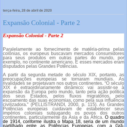
terça-feira, 28 de abril de 2020
Expansão Colonial - Parte 2
Expansão Colonial - Parte 2
Paralelamente ao fornecimento de matéria-prima pelas
colônias, os europeus buscavam mercados consumidores
para seus produtos em outras partes do mundo, por
exemplo, no continente americano. E esses mercados eram
disputados pelas Grandes Potências.
A partir da segunda metade do século XIX, portanto, as
preocupações europeias se tornaram mundiais. As
rivalidades se projetavam nos outros continentes. “O século
XIX é extraordinariamente dinâmico: vai assistir-se à
expansão da Europa pelo mundo, tanto pela ação política
dos seus Estados, pelos fluxos migratórios, pelo
escoamento das suas economias, como pela sua influência
civilizadora.” (PELLISTRANDI, 2000, p. 115). As Grandes
Potências europeias cuidavam de estabelecer seus
impérios coloniais subjugando os povos dos outros
continentes, particularmente da Ásia e da África.
O quadro
de 1914, conforme ilustra o Mapa 18, seria de um mundo
partilhado entre as Potências Europeias, com a Grã-