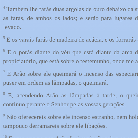
4
Também lhe farás duas argolas de ouro debaixo da su
as farás, de ambos os lados; e serão para lugares 
levado.
5
E os varais farás de madeira de acácia, e os forrarás
6
E o porás diante do véu que está diante da arca d
propiciatório, que está sobre o testemunho, onde me a
7
E Arão sobre ele queimará o incenso das especiar
puser em ordem as lâmpadas, o queimará.
8
E, acendendo Arão as lâmpadas à tarde, o queim
contínuo perante o Senhor pelas vossas gerações.
9
Não oferecereis sobre ele incenso estranho, nem hol
tampouco derramareis sobre ele libações.
10