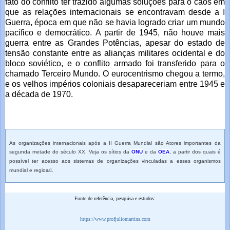
fato do conflito ter trazido algumas soluções para o caos em
que as relações internacionais se encontravam desde a I
Guerra, época em que não se havia logrado criar um mundo
pacífico e democrático. A partir de 1945, não houve mais
guerra entre as Grandes Potências, apesar do estado de
tensão constante entre as alianças militares ocidental e do
bloco soviético, e o conflito armado foi transferido para o
chamado Terceiro Mundo. O eurocentrismo chegou a termo,
e os velhos impérios coloniais desapareceriam entre 1945 e
a década de 1970.
As organizações internacionais após a II Guerra Mundial são Atores importantes da
segunda metade do século XX. Veja os sítios da
ONU
e da
OEA
, a partir dos quais é
possível ter acesso aos sistemas de organizações vinculadas a esses organismos
mundial e regio
nal.
Fonte de referência, pesquisa e estudos:
https://www.profjuliomartins.com