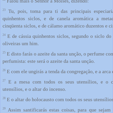
Falou mais o Senhor a Moisés, dizendo:
23
Tu, pois, toma para ti das principais especiar
quinhentos siclos, e de canela aromática a meta
cinqüenta siclos, e de cálamo aromático duzentos e ci
24
E de cássia quinhentos siclos, segundo o siclo do 
oliveiras um him.
25
E disto farás o azeite da santa unção, o perfume c
perfumista: este será o azeite da santa unção.
26
E com ele ungirás a tenda da congregação, e a arca
27
E a mesa com todos os seus utensílios, e o c
utensílios, e o altar do incenso.
28
E o altar do holocausto com todos os seus utensílios
29
Assim santificarás estas coisas, para que sejam 