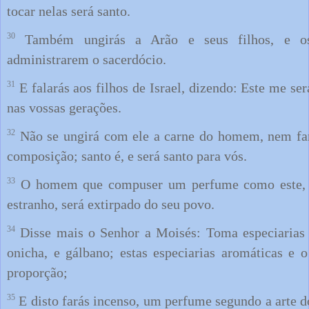
tocar nelas será santo.
30
Também ungirás a Arão e seus filhos, e os 
administrarem o sacerdócio.
31
E falarás aos filhos de Israel, dizendo: Este me ser
nas vossas gerações.
32
Não se ungirá com ele a carne do homem, nem far
composição; santo é, e será santo para vós.
33
O homem que compuser um perfume como este, o
estranho, será extirpado do seu povo.
34
Disse mais o Senhor a Moisés: Toma especiarias a
onicha, e gálbano; estas especiarias aromáticas e 
proporção;
35
E disto farás incenso, um perfume segundo a arte d