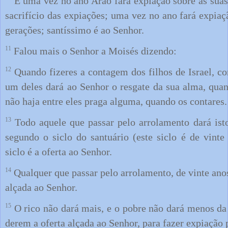
E uma vez no ano Arão fará expiação sobre as sua
sacrifício das expiações; uma vez no ano fará expiaç
gerações; santíssimo é ao Senhor.
11
Falou mais o Senhor a Moisés dizendo:
12
Quando fizeres a contagem dos filhos de Israel, c
um deles dará ao Senhor o resgate da sua alma, quan
não haja entre eles praga alguma, quando os contares.
13
Todo aquele que passar pelo arrolamento dará ist
segundo o siclo do santuário (este siclo é de vint
siclo é a oferta ao Senhor.
14
Qualquer que passar pelo arrolamento, de vinte anos
alçada ao Senhor.
15
O rico não dará mais, e o pobre não dará menos da
derem a oferta alçada ao Senhor, para fazer expiação 