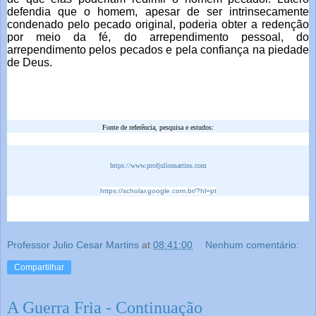
defendia que o homem, apesar de ser intrinsecamente
condenado pelo pecado original, poderia obter a redenção
por meio da fé, do arrependimento pessoal, do
arrependimento pelos pecados e pela confiança na piedade
de Deus.
Fonte de referência, pesquisa e estudos:
https://www.profjuliomartins.com
https://scholar.google.com.br/?hl=pt
Professor Julio Cesar Martins
at
08:41:00
Nenhum comentário:
Compartilhar
A Guerra Fria - Continuação