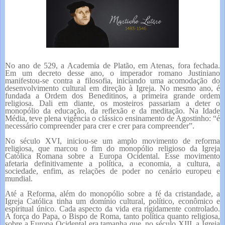
No ano de
529, a
Academia de Platão, em Atenas, fora fechada.
Em um decreto desse ano, o imperador romano Justiniano
manifestou-se contra a filosofia, iniciando uma acomodação do
desenvolvimento cultural em direção à Igreja. No mesmo ano, é
fundada a Ordem dos Beneditinos, a primeira grande ordem
religiosa. Dali em diante, os mosteiros passariam a deter o
monopólio da educação, da reflexão e da meditação. Na Idade
Média, teve plena vigência o clássico ensinamento de Agostinho: “é
necessário compreender para crer e crer para compreender”.
No século XVI, iniciou-se um amplo movimento de reforma
religiosa, que marcou o fim do monopólio religioso da Igreja
Católica Romana sobre a Europa Ocidental. Esse movimento
afetaria definitivamente a política, a economia, a cultura, a
sociedade, enfim, as relações de poder no cenário europeu e
mundial.
Até a Reforma, além do monopólio sobre a fé da cristandade, a
Igreja Católica tinha um domínio cultural, político, econômico e
espiritual único. Cada aspecto da vida era rigidamente controlado.
A força do Papa, o Bispo de Roma, tanto política quanto religiosa,
sobre a Europa Ocidental era tamanha que, no século XIII, a Igreja