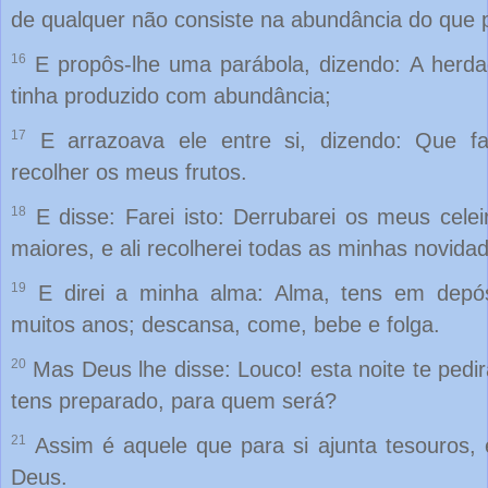
de qualquer não consiste na abundância do que 
16
E propôs-lhe uma parábola, dizendo: A her
tinha produzido com abundância;
17
E arrazoava ele entre si, dizendo: Que f
recolher os meus frutos.
18
E disse: Farei isto: Derrubarei os meus celeir
maiores, e ali recolherei todas as minhas novid
19
E direi a minha alma: Alma, tens em depós
muitos anos; descansa, come, bebe e folga.
20
Mas Deus lhe disse: Louco! esta noite te pedir
tens preparado, para quem será?
21
Assim é aquele que para si ajunta tesouros, 
Deus.