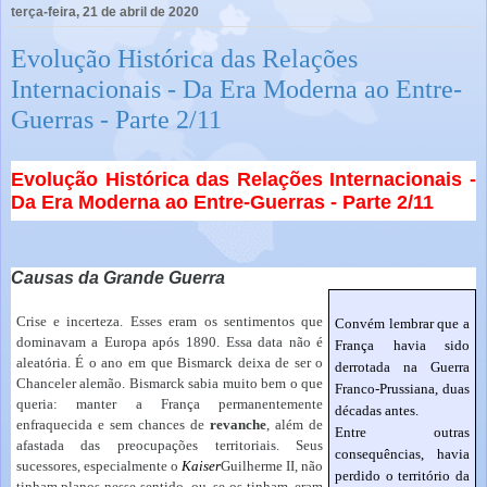
terça-feira, 21 de abril de 2020
Evolução Histórica das Relações
Internacionais - Da Era Moderna ao Entre-
Guerras - Parte 2/11
Evolução Histórica das Relações Internacionais -
Da Era Moderna ao Entre-Guerras - Parte 2/11
Causas da Grande Guerra
Crise e incerteza. Esses eram os sentimentos que
Convém lembrar que a
dominavam a Europa após 1890. Essa data não é
França havia sido
aleatória. É o ano
em que Bismarck
deixa de ser o
derrotada na Guerra
Chanceler alemão. Bismarck sabia muito bem o que
Franco-Prussiana, duas
queria: manter a França permanentemente
décadas antes.
enfraquecida e sem chances de
revanche
, além de
Entre outras
afastada das preocupações territoriais. Seus
consequências, havia
sucessores, especialmente o
Kaiser
Guilherme II, não
perdido o território da
tinham planos nesse sentido, ou, se os tinham, eram