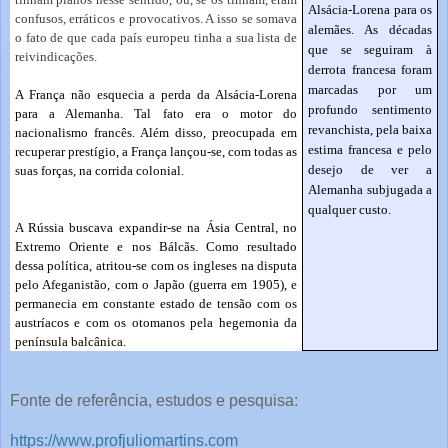
Alsácia-Lorena para os
confusos, erráticos e provocativos. A isso se somava
alemães. As décadas
o fato de que cada país europeu tinha a sua lista de
que se seguiram à
reivindicações.
derrota francesa foram
marcadas por um
A França não esquecia a perda da Alsácia-Lorena
profundo sentimento
para a Alemanha. Tal fato era o motor do
revanchista, pela baixa
nacionalismo francês. Além disso, preocupada em
estima francesa e pelo
recuperar prestígio, a França lançou-se, com todas as
desejo de ver a
suas forças, na corrida colonial.
Alemanha subjugada a
qualquer custo.
A Rússia buscava expandir-se na Ásia Central, no
Extremo Oriente e nos Bálcãs. Como resultado
dessa política, atritou-se com os ingleses na disputa
pelo Afeganistão, com o Japão (guerra em 1905), e
permanecia em constante estado de tensão com os
austríacos e com os otomanos pela hegemonia da
península balcânica.
Fonte de referência, estudos e pesquisa:
https://www.profjuliomartins.com