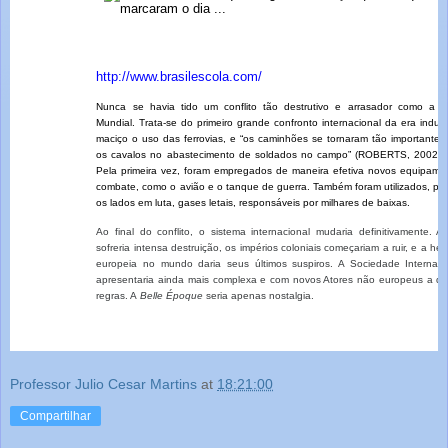
http://www.brasilescola.com/
Nunca se havia tido um conflito tão destrutivo e arrasador como a I
Mundial. Trata-se do primeiro grande confronto internacional da era industr
maciço o uso das ferrovias, e “os caminhões se tornaram tão importantes
os cavalos no abastecimento de soldados no campo” (ROBERTS, 2002, p
Pela primeira vez, foram empregados de maneira efetiva novos equipame
combate, como o avião e o tanque de guerra. Também foram utilizados, po
os lados em luta, gases letais, responsáveis por milhares de baixas.
Ao final do conflito, o sistema internacional mudaria definitivamente. A
sofreria intensa destruição, os impérios coloniais começariam a ruir, e a h
europeia no mundo daria seus últimos suspiros. A Sociedade Internaci
apresentaria ainda mais complexa e com novos Atores não europeus a dit
regras. A
Belle Époque
seria apenas nostalgia.
Professor Julio Cesar Martins
at
18:21:00
Compartilhar