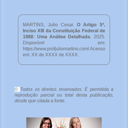
MARTINS, Julio Cesar.
O Artigo 5º,
Inciso XIII da Constituição Federal de
1988: Uma Análise Detalhada
.
2025.
Disponível em:
https://www.profjuliomartins.com/ Acesso
em: XX de XXXX de XXXX.
o
c
ê
©
Todos os direitos reservados. É permitida a
reprodução parcial ou total desta publicação,
desde que citada a fonte.
e
o
u