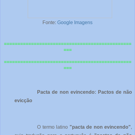
Fonte:
Google Imagens
===============================================
===
=============================================
==
===
Pacta de non evincendo: Pactos de não
evicção
O termo latino
"pacta de non evincendo"
,