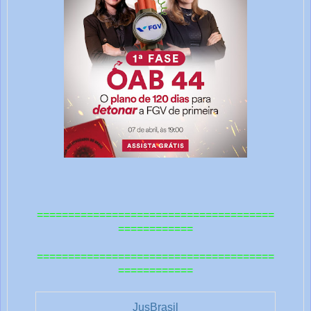
t
r
a
s
1
======================================
============
======================================
============
JusBrasil