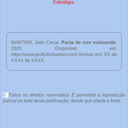
Estratégia.
MARTINS, Julio Cesar.
Pacta de non evincendo
.
2025. Disponível em:
https://www.profjuliomartins.com/ Acesso em: XX de
XXXX de XXXX.
o
c
ê
©
Todos os direitos reservados. É permitida a reprodução
parcial ou total desta publicação, desde que citada a fonte.
e
o
u