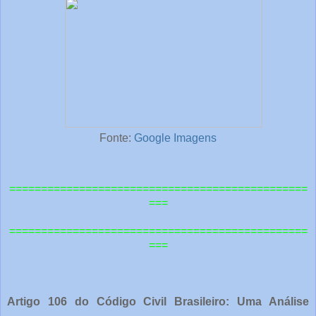
Fonte:
Google Imagens
===============================================
===
=============================================
==
===
Artigo 106 do Código Civil Brasileiro: Uma Análise