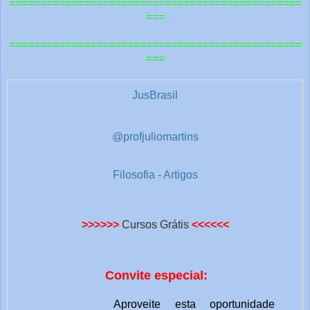
===============================================
t
===
r
===============================================
a
===
s
1
JusBrasil
@profjuliomartins
Filosofia - Artigos
>>>>>>
Cursos Grátis
<<<<<<
Convite especial:
Aproveite esta oportunidade