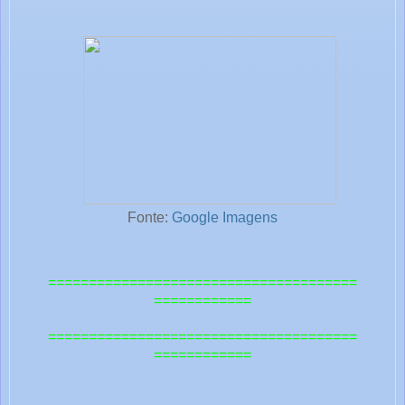
Fonte:
Google Imagens
======================================
============
======================================
=======
=====