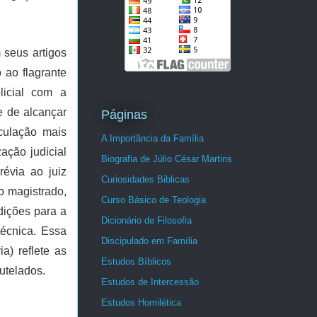
 seus artigos
 ao flagrante
licial com a
e de alcançar
Páginas
culação mais
A Importância da Família
ação judicial
Biografia de Júlio César Martins
évia ao juiz
Curiosidades Biblicas
o magistrado,
Curso Básico de Teologia
dições para a
Dicionário de Filosofia
técnica. Essa
Discipulado em Família
a) reflete as
Estudos Bíblicos
utelados.
Estudos de Intercessão
Estudos Homilética