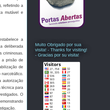
 refletindo a
za mutável e
estabelece a
Muito Obrigado por sua
ia deliberada
visita! - Thanks for visiting!
s criminosas.
- Gracias por su visita!
 a prisão de
abilização de
 narcotráfico.
a autorização
a técnica para
vestigados. O
 demonstrando
stigação.