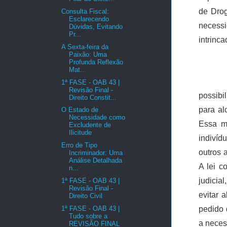
de Drog
Consulta Fiscal:
Esclarecendo
necess
Dúvidas, Evitando
Pr...
intrinca
A Sexta-feira da
Paixão: Uma
Profunda Reflexão
Mat...
1ª FASE - OAB 43 |
Revisão Final -
possibi
Direito Constit...
para al
O Estado de
Necessidade como
Essa m
Excludente de
Ilicitude
indivíd
Erro de Tipo
outros 
Incriminador: Uma
Análise Detalhada
A lei c
n...
judicia
1ª FASE - OAB 43 |
Revisão Final -
evitar 
Direito Civil
1ª FASE - OAB 43 |
pedido 
Tudo sobre a
a neces
REVISÃO FINAL