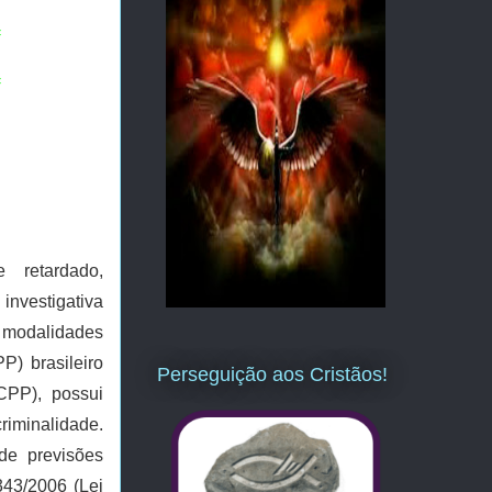
=
=
e retardado,
investigativa
modalidades
P) brasileiro
Perseguição aos Cristãos!
 CPP), possui
riminalidade.
de previsões
343/2006 (Lei