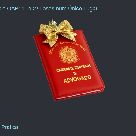
ício OAB: 1ª e 2ª Fases num Único Lugar
 Prática