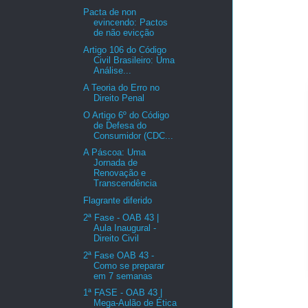
Pacta de non
evincendo: Pactos
de não evicção
Artigo 106 do Código
Civil Brasileiro: Uma
Análise...
A Teoria do Erro no
Direito Penal
O Artigo 6º do Código
de Defesa do
Consumidor (CDC...
A Páscoa: Uma
Jornada de
Renovação e
Transcendência
Flagrante diferido
2ª Fase - OAB 43 |
Aula Inaugural -
Direito Civil
2ª Fase OAB 43 -
Como se preparar
em 7 semanas
1ª FASE - OAB 43 |
Mega-Aulão de Ética