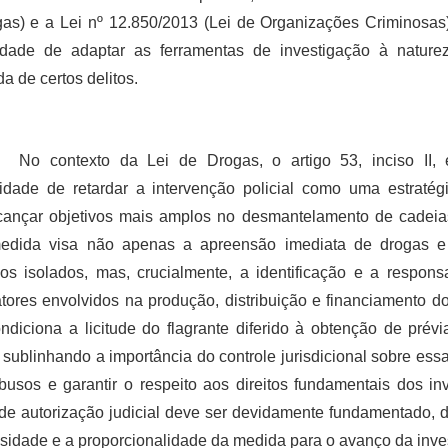
as) e a Lei nº 12.850/2013 (Lei de Organizações Criminosas),
idade de adaptar as ferramentas de investigação à nature
da de certos delitos.
No contexto da Lei de Drogas, o artigo 53, inciso II, 
lidade de retardar a intervenção policial como uma estratég
cançar objetivos mais amplos no desmantelamento de cadeia
edida visa não apenas a apreensão imediata de drogas e
uos isolados, mas, crucialmente, a identificação e a respons
atores envolvidos na produção, distribuição e financiamento do
ondiciona a licitude do flagrante diferido à obtenção de prévi
l, sublinhando a importância do controle jurisdicional sobre ess
abusos e garantir o respeito aos direitos fundamentais dos in
de autorização judicial deve ser devidamente fundamentado,
sidade e a proporcionalidade da medida para o avanço da inve