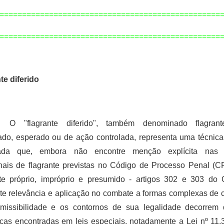
=================================================
=============================================
====
te diferido
O "flagrante diferido", também denominado flagrant
ado, esperado ou de ação controlada, representa uma técnica 
icada que, embora não encontre menção explícita nas 
onais de flagrante previstas no Código de Processo Penal (CP
nte próprio, impróprio e presumido - artigos 302 e 303 do
te relevância e aplicação no combate a formas complexas de c
missibilidade e os contornos de sua legalidade decorrem 
icas encontradas em leis especiais, notadamente a Lei nº 11.