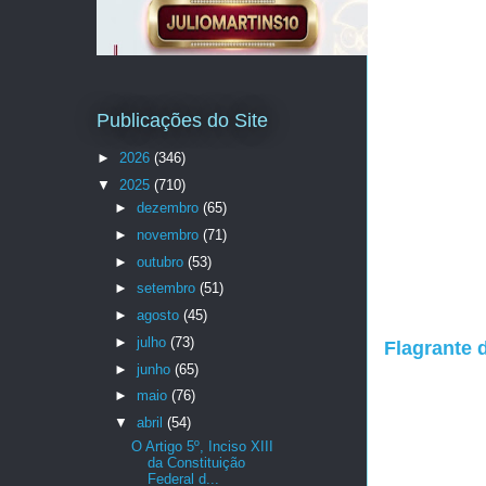
Publicações do Site
►
2026
(346)
▼
2025
(710)
►
dezembro
(65)
►
novembro
(71)
►
outubro
(53)
►
setembro
(51)
►
agosto
(45)
►
julho
(73)
Flagrante d
►
junho
(65)
►
maio
(76)
▼
abril
(54)
O Artigo 5º, Inciso XIII
da Constituição
Federal d...