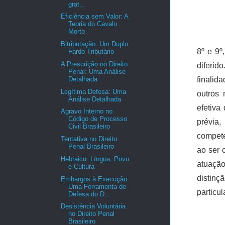
grat...
Eficiência sem Valor: A
Teoria do Cavalo
Morto
Bitributação: Um Duplo
8º e 9º
Fardo Tributário
A Prescrição no Direito
diferid
Penal: Uma Análise
Detalhada
finalid
Legítima Defesa: Uma
outros 
Análise Detalhada
efetiva
Agravo Interno no
Código de Processo
prévia,
Civil Brasileiro
compete
Tentativa no Direito
Penal Brasileiro
ao ser 
Hebraico: Língua, Povo
atuação
e Cultura
distinç
Embargos à Execução:
Uma Ferramenta de
particu
Defesa do D...
Desistência Voluntária
no Direito Penal
Brasileiro