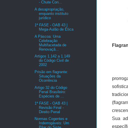
- Chute Con...
A desapropriação,
enquanto instituto
jurídico
1ª FASE - OAB 43 |
Mega-Aulão de Ética
A Páscoa: Uma
Celebração
Multifacetada de
Flagran
Renovaçã...
Artigos 1.142 a 1.149
do Código Civil de
2002
Prisão em flagrante:
Situações da
prorrog
Ocorrência
sofist
Artigo 32 do Código
Penal Brasileiro:
tradici
Espécies de ...
(flagra
1ª FASE - OAB 43 |
Revisão Final -
crescen
Direito Penal
Sua ad
Normas Cogentes e
Inderrogáveis: Um
específ
Pilar do Siste...