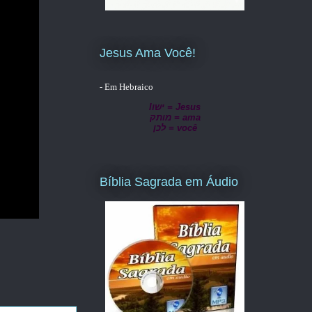
Jesus Ama Você!
- Em Hebraico
lישו = Jesus
מותק = ama
לכן = você
Bíblia Sagrada em Áudio