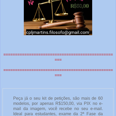
===============================================
===
===============================================
===
Peça já o seu kit de petições, são mais de 60
modelos, por apenas R$150,00, via PIX no e-
mail da imagem, você recebe no seu e-mail.
Ideal para estudantes, exame da 2ª Fase da