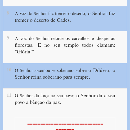
8
o Senhor faz
A voz do Senhor faz tremer o deserto;
tremer o deserto de Cades.
9
e despe as
A voz do Senhor retorce os carvalhos
florestas.
E no seu templo todos clamam:
"Glória!"
10
sobre o Dilúvio;
o
O Senhor assentou-se soberano
Senhor reina soberano para sempre.
11
o Senhor dá a seu
O Senhor dá força ao seu povo;
povo a bênção da paz.
=============================
=======