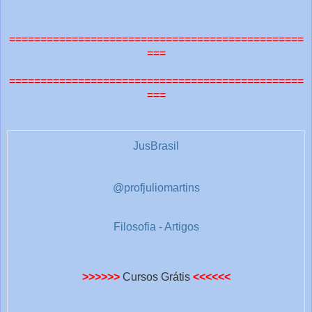
===============================================
===
===============================================
===
JusBrasil
@profjuliomartins
Filosofia - Artigos
>>>>>>
Cursos Grátis
<<<<<<