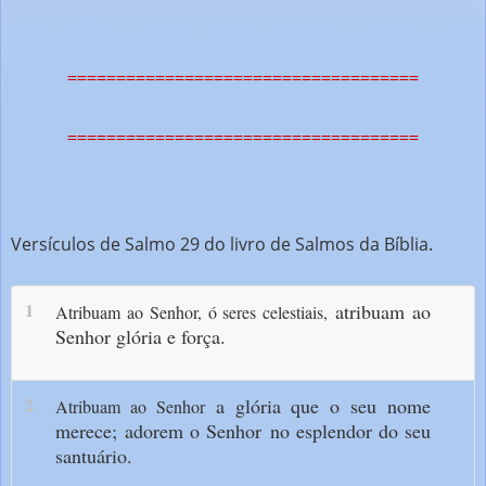
====================================
====================================
Versículos de Salmo 29 do livro de Salmos da Bíblia.
1
atribuam ao
Atribuam ao Senhor, ó seres celestiais,
Senhor glória e força.
2
a glória que o seu nome
Atribuam ao Senhor
merece;
adorem o Senhor
no esplendor do seu
santuário.