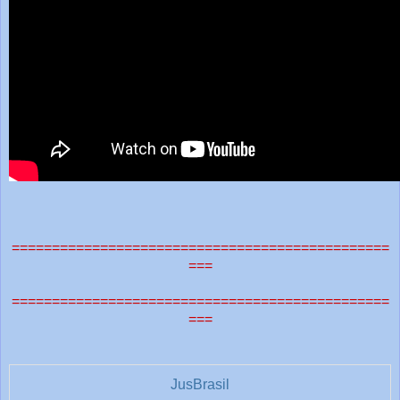
===============================================
===
===============================================
===
JusBrasil