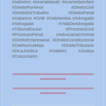
#oabeiros #examedaoab #examedaordem
#DireitoPorAmor #DireitoCivil
#DireitoDoTrabalho #DireitoPenal
#Oabeiros #OAB #OabNaVeia #Advogado
#Advogada #VidaDeAdvogada
#TribunalDoJuri #ProcessoCivil
#ProcessoPenal #AdvocaciaCriminal
#DireitoEmpresarial #DireitoConstitucional
#OabNuncaMais #DireitoTributario
#DicaJuridica #Oabeiro #Justiça
#Concurseiro
======================================
============
======================================
============