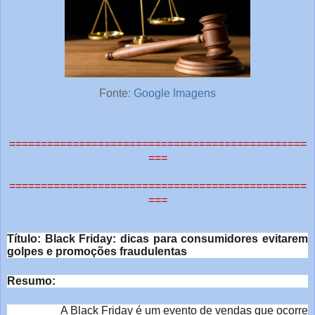
Fonte:
Google Imagens
===============================================
===
===============================================
===
o
c
Título: Black Friday: dicas para consumidores evitarem
golpes e promoções fraudulentas
ê
Resumo:
e
A Black Friday é um evento de vendas que ocorre