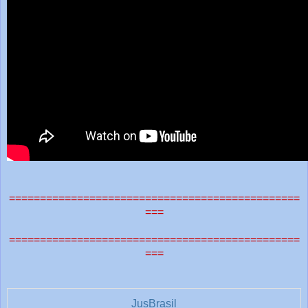
===============================================
===
===============================================
===
JusBrasil