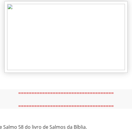
====================================
====================================
e Salmo 58 do livro de Salmos da Bíblia.