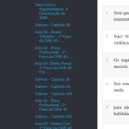
Tese Crítica
Argumentativa: A
1
Será qu
Constituição de
1988...
retamen
Salmos - Capítulo 36
Aula 04 - Direito
2
Não! No
Tributário - 1ª Fase
da OAB 40 -...
violênci
Aula 02 - Ética
Profissional - 1ª
Fase da OAB 40 -...
3
Os ímpi
Aula 04: Direito Penal -
nascem.
1ª Fase da OAB 40 -
Pro...
Salmos - Capítulo 35
4
Seu ven
Salmos - Capítulo 14
surda
Salmos - Capítulo 104
Aula 01 - Ética
Profissional - 1ª
5
para nã
Fase da OAB 40
habilida
Salmos - Capítulo 101
Aula 03 - Direito Civil -
1ª Fase da OAB 40