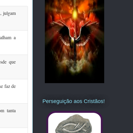
, julgam
palham a
esde que
e faz de
Perseguição aos Cristãos!
om tanta