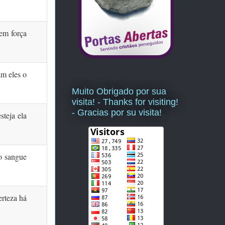
em força
am eles o
Muito Obrigado por sua
visita! - Thanks for visiting!
- Gracias por su visita!
esteja ela
o sangue
rteza há