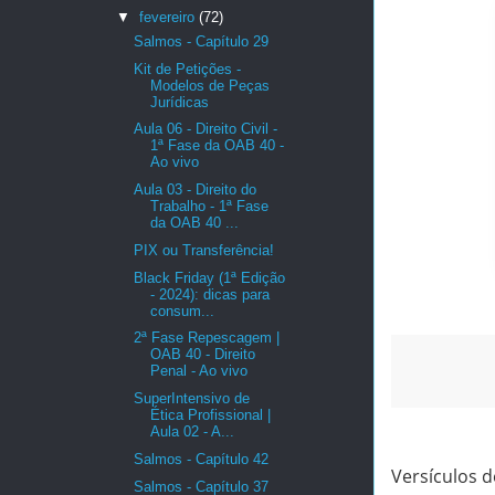
▼
fevereiro
(72)
Salmos - Capítulo 29
Kit de Petições -
Modelos de Peças
Jurídicas
Aula 06 - Direito Civil -
1ª Fase da OAB 40 -
Ao vivo
Aula 03 - Direito do
Trabalho - 1ª Fase
da OAB 40 ...
PIX ou Transferência!
Black Friday (1ª Edição
- 2024): dicas para
consum...
2ª Fase Repescagem |
OAB 40 - Direito
Penal - Ao vivo
SuperIntensivo de
Ética Profissional |
Aula 02 - A...
Salmos - Capítulo 42
Versículos d
Salmos - Capítulo 37