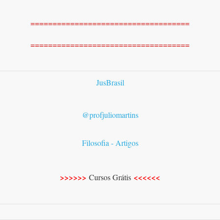
====================================
====================================
JusBrasil
@profjuliomartins
Filosofia - Artigos
>>>>>>
<<<<<<
Cursos Grátis