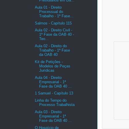
Presidiários em Da...
Aula 01 - Direito
Processual do
Trabalho - 1ª Fase...
Salmos - Capítulo 115
Aula 02 - Direito Civil -
1ª Fase da OAB 40 -
Teo...
Aula 02 - Direito do
Trabalho - 1ª Fase
da OAB 40
Kit de Petições -
Modelos de Peças
Jurídicas
Aula 04 - Direito
Empresarial - 1ª
Fase da OAB 40 ...
1 Samuel - Capítulo 13
Linha do Tempo do
Processo Trabalhista
Aula 03 - Direito
Empresarial - 1ª
Fase da OAB 40 ...
O Hospício de