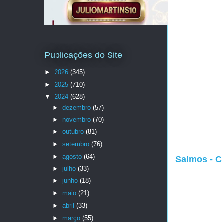
Publicações do Site
►
2026
(345)
►
2025
(710)
▼
2024
(628)
►
dezembro
(57)
►
novembro
(70)
►
outubro
(81)
►
setembro
(76)
►
agosto
(64)
Salmos - C
►
julho
(33)
►
junho
(18)
►
maio
(21)
►
abril
(33)
►
março
(55)