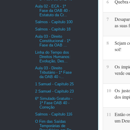
6
Quebra 
Aula 02 - ECA - 1ª
Fase da OAB 40 -
Estatuto da Cr...
7
Desapar
Salmos - Capítulo 100
as suas 
Salmos - Capítulo 18
Aula 03 - Direito
Constitucional - 1ª
8
Sejam c
Fase da OAB ...
sol!
Linha do Tempo dos
Direitos Humanos:
Evolução, Des...
9
Os ímpi
Aula 03 - Direito
verde ou
Tributário - 1ª Fase
da OAB 40 -...
1 Samuel - Capítulo 25
10
Os just
2 Samuel - Capítulo 23
dos ímpi
6º Simulado Gratuito -
1ª Fase OAB 40 -
Correção
11
Então o
Salmos - Capítulo 116
um De
O Fim das Saídas
Temporárias de