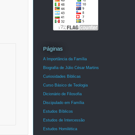
Páginas
A Importância da Família
Biografia de Júlio César Martins
Curiosidades Biblicas
Curso Básico de Teologia
Dicionário de Filosofia
Discipulado em Família
Estudos Bíblicos
Estudos de Intercessão
Estudos Homilética