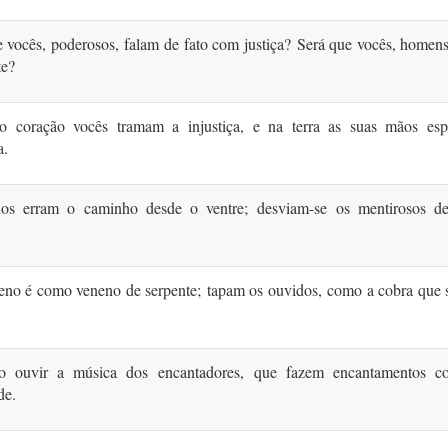
e vocês, poderosos,
falam de fato com justiça?
Será que vocês, homens
te?
 coração vocês tramam a injustiça,
e na terra as suas mãos es
a.
os erram o caminho desde o ventre;
desviam-se os mentirosos d
eno é como veneno de serpente;
tapam os ouvidos,
como a cobra que s
o ouvir a música dos encantadores,
que fazem encantamentos c
de.