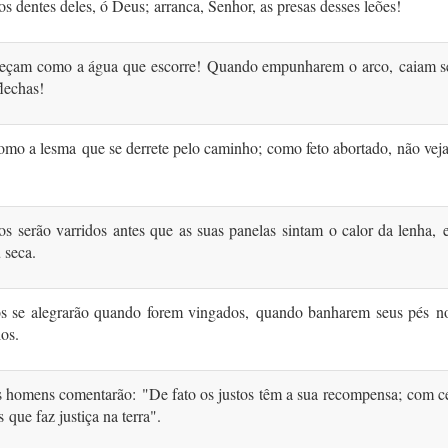
os dentes deles, ó Deus;
arranca, Senhor, as presas desses leões!
eçam como a água que escorre!
Quando empunharem o arco,
caiam s
flechas!
omo a lesma
que se derrete pelo caminho;
como feto abortado, não vej
os serão varridos
antes que as suas panelas
sintam o calor da lenha,
 seca.
os se alegrarão quando forem vingados,
quando banharem seus pés
n
os.
s homens comentarão:
"De fato os justos
têm a sua recompensa;
com ce
us
que faz justiça na terra".