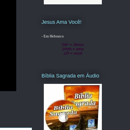
Jesus Ama Você!
- Em Hebraico
lישו = Jesus
מותק = ama
לכן = você
Bíblia Sagrada em Áudio