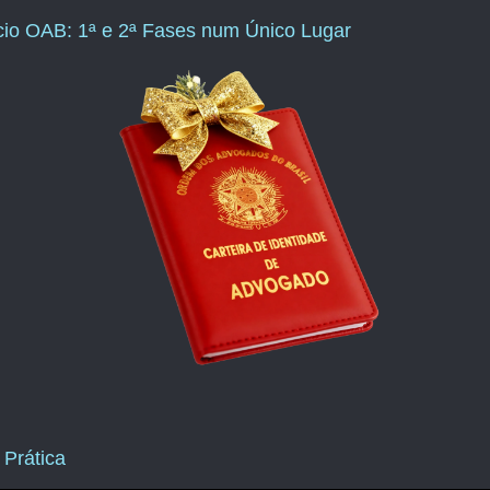
ício OAB: 1ª e 2ª Fases num Único Lugar
 Prática