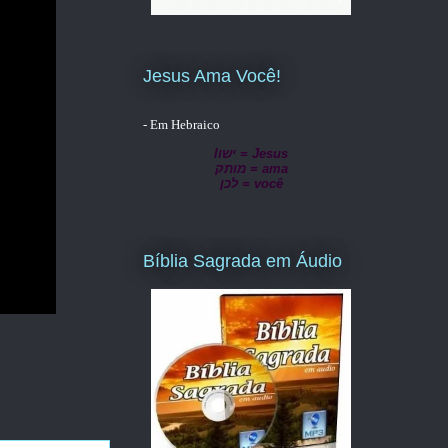
Jesus Ama Você!
- Em Hebraico
lישו = Jesus
מותק = ama
לכן = você
Bíblia Sagrada em Áudio