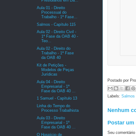
Presidiários em Da...
Aula 01 - Direito
Processual do
Trabalho - 1ª Fase...
Salmos - Capítulo 115
Aula 02 - Direito Civil -
1ª Fase da OAB 40 -
Teo...
Aula 02 - Direito do
Trabalho - 1ª Fase
da OAB 40
Kit de Petições -
Modelos de Peças
Jurídicas
Postado por Pro
Aula 04 - Direito
Empresarial - 1ª
Fase da OAB 40 ...
Labels:
Salmos 
1 Samuel - Capítulo 13
Linha do Tempo do
Nenhum co
Processo Trabalhista
Aula 03 - Direito
Postar um
Empresarial - 1ª
Fase da OAB 40 ...
Seu comentário
O Hospício de