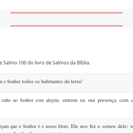
==========================================
==========================================
e Salmo 100 do livro de Salmos da Bíblia.
todos os habitantes da terra!
m o Senhor
entrem na sua presença
com c
 culto ao Senhor com alegria;
.
Ele nos fez e somos dele:
çam que o Senhor é o nosso Deus.