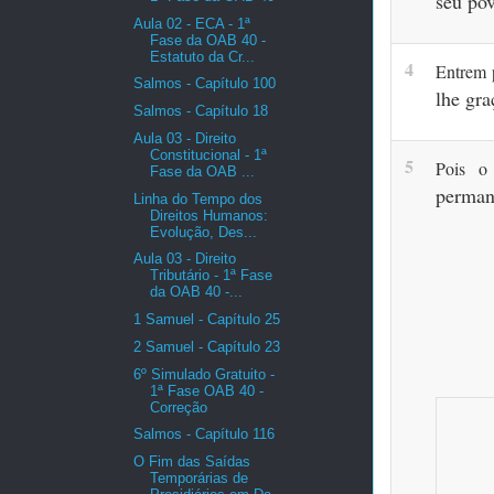
seu po
Aula 02 - ECA - 1ª
Fase da OAB 40 -
Estatuto da Cr...
4
Entrem 
Salmos - Capítulo 100
lhe gr
Salmos - Capítulo 18
Aula 03 - Direito
Constitucional - 1ª
5
Pois 
Fase da OAB ...
perma
Linha do Tempo dos
Direitos Humanos:
Evolução, Des...
Aula 03 - Direito
Tributário - 1ª Fase
da OAB 40 -...
1 Samuel - Capítulo 25
2 Samuel - Capítulo 23
6º Simulado Gratuito -
1ª Fase OAB 40 -
Correção
Salmos - Capítulo 116
O Fim das Saídas
Temporárias de