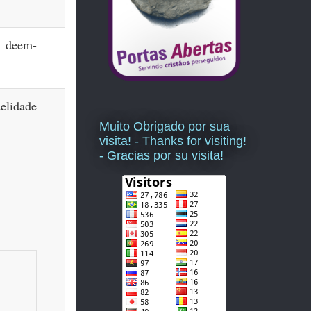
r;
deem-
elidade
Muito Obrigado por sua
visita! - Thanks for visiting!
- Gracias por su visita!