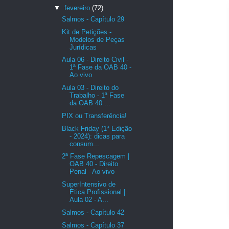
▼
fevereiro
(72)
Salmos - Capítulo 29
Kit de Petições -
Modelos de Peças
Jurídicas
Aula 06 - Direito Civil -
1ª Fase da OAB 40 -
Ao vivo
Aula 03 - Direito do
Trabalho - 1ª Fase
da OAB 40 ...
PIX ou Transferência!
Black Friday (1ª Edição
- 2024): dicas para
consum...
2ª Fase Repescagem |
OAB 40 - Direito
Penal - Ao vivo
SuperIntensivo de
Ética Profissional |
Aula 02 - A...
Salmos - Capítulo 42
Salmos - Capítulo 37