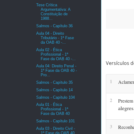
Tese Crítica
Argumentativa: A
Constituição de
1988...
Salmos - Capítulo 36
Aula 04 - Direito
Tributário - 1ª Fase
da OAB 40 -...
Aula 02 - Ética
Profissional - 1ª
Fase da OAB 40 -...
Versículos d
Aula 04: Direito Penal -
1ª Fase da OAB 40 -
Pro...
1
Aclame
Salmos - Capítulo 35
Salmos - Capítulo 14
Salmos - Capítulo 104
2
Prestem
Aula 01 - Ética
alegres
Profissional - 1ª
Fase da OAB 40
Salmos - Capítulo 101
3
Reconhe
Aula 03 - Direito Civil -
1ª Fase da OAB 40