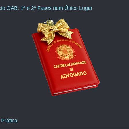
ício OAB: 1ª e 2ª Fases num Único Lugar
 Prática