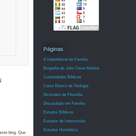
Páginas
A Importância da Família
Biografia de Júlio César Martins
Curiosidades Biblicas
Curso Básico de Teologia
Dicionário de Filosofia
Discipulado em Família
Estudos Bíblicos
Estudos de Intercessão
Estudos Homilética
este blog. Que