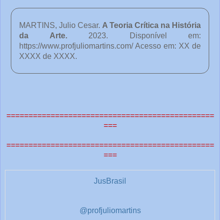
MARTINS, Julio Cesar.
A Teoria Crítica na História
da Arte.
2023. Disponível em:
https://www.profjuliomartins.com/ Acesso em: XX de
XXXX de XXXX.
o
c
ê
===============================================
===
e
===============================================
o
===
u
t
JusBrasil
r
a
s
@profjuliomartins
1