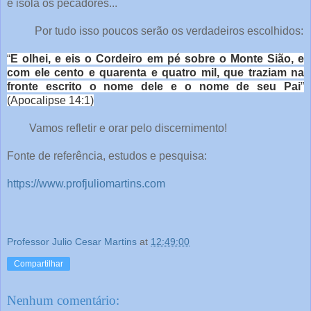
e isola os pecadores...
Por tudo isso poucos serão os verdadeiros escolhidos:
“
E olhei, e eis o Cordeiro em pé sobre o Monte Sião, e
com ele cento e quarenta e quatro mil, que traziam na
fronte escrito o nome dele e o nome de seu Pai
”
(Apocalipse 14:1)
Vamos refletir e orar pelo discernimento!
Fonte de referência, estudos e pesquisa:
https://www.profjuliomartins.com
Professor Julio Cesar Martins
at
12:49:00
Compartilhar
Nenhum comentário: