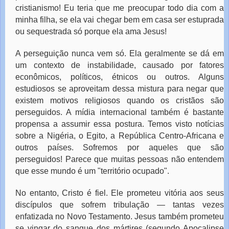
cristianismo! Eu teria que me preocupar todo dia com a
minha filha, se ela vai chegar bem em casa ser estuprada
ou sequestrada só porque ela ama Jesus!
A perseguição nunca vem só. Ela geralmente se dá em
um contexto de instabilidade, causado por fatores
econômicos, políticos, étnicos ou outros. Alguns
estudiosos se aproveitam dessa mistura para negar que
existem motivos religiosos quando os cristãos são
perseguidos. A mídia internacional também é bastante
propensa a assumir essa postura. Temos visto notícias
sobre a Nigéria, o Egito, a República Centro-Africana e
outros países. Sofremos por aqueles que são
perseguidos! Parece que muitas pessoas não entendem
que esse mundo é um "território ocupado".
No entanto, Cristo é fiel. Ele prometeu vitória aos seus
discípulos que sofrem tribulação — tantas vezes
enfatizada no Novo Testamento. Jesus também prometeu
se vingar do sangue dos mártires (segundo Apocalipse